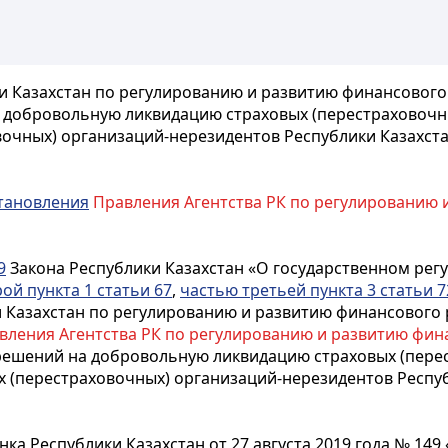
 Казахстан по регулированию и развитию финансового 
 добровольную ликвидацию страховых (перестраховочн
вочных) организаций-нерезидентов Республики Казахста
тановления
Правления Агентства РК по регулированию и
9
Закона Республики Казахстан «О государственном рег
ой пункта 1 статьи 67
,
частью третьей пункта 3 статьи 7
и Казахстан по регулированию и развитию финансового
ления Агентства РК по регулированию и развитию финанс
ешений на добровольную ликвидацию страховых (пере
 (перестраховочных) организаций-нерезидентов Республ
а Республики Казахстан от 27 августа 2019 года № 14