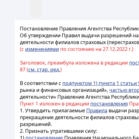
Постановление Правления Агентства Республики
Об утверждении Правил выдачи разрешений на
деятельности филиалов страховых (перестрахо
(с
изменениями
по состоянию на 27.12.2022 г.)
Заголовок, преамбула изложена в редакции
пос
87 (
см. стар. ред.
)
В соответствии с
подпунктом 1) пункта 1 статьи 
рынка и финансовых организаций»,
частью втор
деятельности» Правление Агентства Республик
Пункт 1 изложен в редакции
постановления
Прав
1. Утвердить прилагаемые
Правила
выдачи разр
прекращение деятельности филиалов страховых
разрешений.
2. Признать утратившими силу:
1)
постановление
Правления Национального Банк