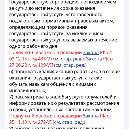
Государственную корпорацию, не позднее чем
за сутки до истечения срока оказания
государственной услуги, установленного
подзаконным нормативным правовым актом,
определяющим порядок оказания
государственной услуги,
за исключением
государственных услуг, оказываемых в течение
одного рабочего дня
;
Подпункт 6 изложен в редакции
Закона
РК от
03.12.15 г. № 433-V (
см. стар. ред.
);
Закона
РК от
27.06.22 г. № 129-VII (
см. стар. ред.
)
6) повышать квалификацию работников в сфере
оказания государственных услуг, а также
обучать навыкам общения с лицами с
инвалидностью;
7) рассматривать жалобы услугополучателей и
информировать их о результатах рассмотрения
в сроки, установленные настоящим Законом;
Подпункт 8 изложен в редакции
Закона
РК от
25.11.19 г. № 272-VI (
см. стар. ред.
)
8) обеспечивать возможность получения