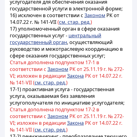
услугодателя для обеспечения оказания
государственной услуги в электронной форме;
16) исключен в соответствии с
Законом
РК от
14.07.22 г. № 141-VII
(
см. стар. ред.
)
17) уполномоченный орган в сфере оказания
государственных услуг -
центральный
государственный орган
, осуществляющий
руководство и межотраслевую координацию в
сфере оказания государственных услуг;
Статья дополнена подпунктом 17-1 в
соответствии с
Законом
РК от 25.11.19 г. № 272-
VI; изложен в редакции
Закона
РК от 14.07.22 г.
№ 141-VII (
см. стар. ред.
)
17-1)
проактивная услуга - государственная
услуга, оказываемая без заявления
услугополучателя по инициативе услугодателя
;
Статья дополнена подпунктом 17-2 в
соответствии с
Законом
РК от 25.11.19 г. № 272-
VI; изложен в редакции
Закона
РК от 14.07.22 г.
№ 141-VII (
см. стар. ред.
)
17-2)
реинжиниринг - преобразование текущего