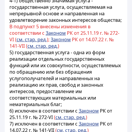
4-1) общественно значимая услуга -
государственная услуга, осуществляемая на
непрерывной основе и направленная на
удовлетворение законных интересов общества;
В подпункт 5 внесены изменения в
соответствии с
Законом
РК от 25.11.19 г. № 272-
VI (
см. стар. ред.
);
Законом
РК от 14.07.22 г. №
141-VII (
см. стар. ред.
)
5) государственная услуга - одна из форм
реализации отдельных государственных
функций
или их совокупности, осуществляемых
по обращению или без обращения
услугополучателей и направленных на
реализацию их прав, свобод и законных
интересов, предоставление им
соответствующих материальных или
нематериальных благ;
6) исключен в соответствии с
Законом
РК от
25.11.19 г. № 272-VI
(
см. стар. ред.
)
7) исключен в соответствии с
Законом
РК от
14.07.22 г. № 141-VII
(
см. стар. ред.
)