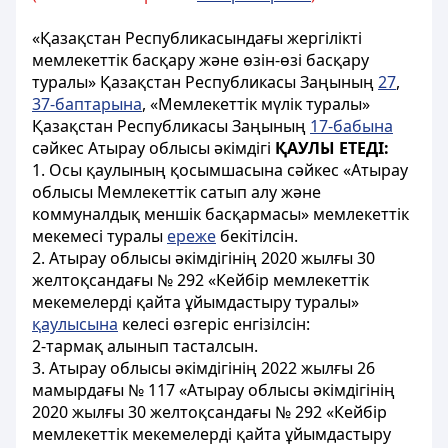
«Қазақстан Республикасындағы жергілікті
мемлекеттік басқару және өзін-өзі басқару
туралы» Қазақстан Республикасы Заңының
27
,
37-баптарына
, «Мемлекеттік мүлік туралы»
Қазақстан Республикасы Заңының
17-бабына
сәйкес Атырау облысы әкімдігі
ҚАУЛЫ ЕТЕДІ:
1. Осы қаулының қосымшасына сәйкес «Атырау
облысы Мемлекеттік сатып алу және
коммуналдық меншік басқармасы» мемлекеттік
мекемесі туралы
ереже
бекітілсін.
2. Атырау облысы әкімдігінің 2020 жылғы 30
желтоқсандағы № 292 «Кейбір мемлекеттік
мекемелерді қайта ұйымдастыру туралы»
қаулысына
келесі өзгеріс енгізілсін:
2-тармақ алынып тасталсын.
3. Атырау облысы әкімдігінің 2022 жылғы 26
мамырдағы № 117 «Атырау облысы әкімдігінің
2020 жылғы 30 желтоқсандағы № 292 «Кейбір
мемлекеттік мекемелерді қайта ұйымдастыру