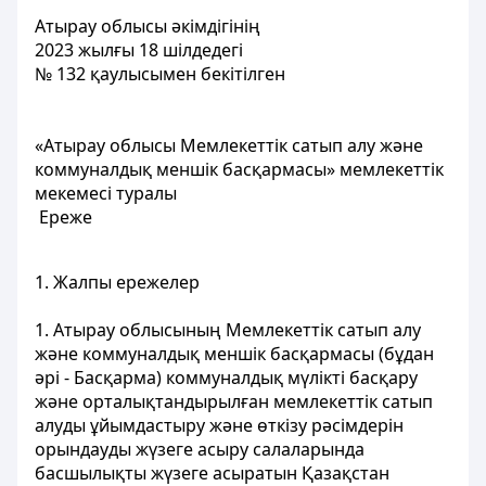
Атырау облысы әкімдігінің
2023 жылғы 18 шілдедегі
№ 132 қаулысымен бекітілген
«Атырау облысы Мемлекеттік сатып алу және
коммуналдық меншік басқармасы» мемлекеттік
мекемесі туралы
Ереже
1. Жалпы ережелер
1. Атырау облысының Мемлекеттік сатып алу
және коммуналдық меншік басқармасы (бұдан
әрі - Басқарма) коммуналдық мүлікті басқару
және орталықтандырылған мемлекеттік сатып
алуды ұйымдастыру және өткізу рәсімдерін
орындауды жүзеге асыру салаларында
басшылықты жүзеге асыратын Қазақстан