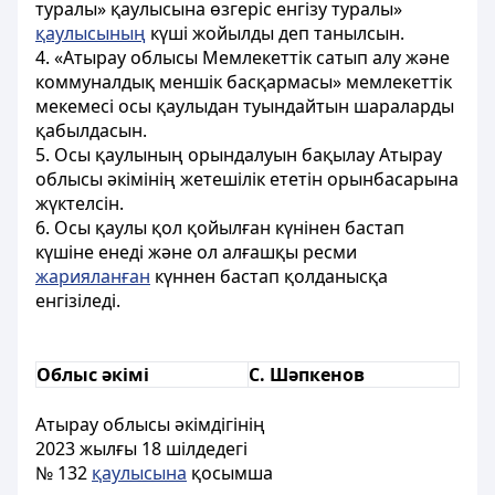
туралы» қаулысына өзгеріс енгізу туралы»
қаулысының
күші жойылды деп танылсын.
4. «Атырау облысы Мемлекеттік сатып алу және
коммуналдық меншік басқармасы» мемлекеттік
мекемесі осы қаулыдан туындайтын шараларды
қабылдасын.
5. Осы қаулының орындалуын бақылау Атырау
облысы әкімінің жетешілік ететін орынбасарына
жүктелсін.
6. Осы қаулы қол қойылған күнінен бастап
күшіне енеді және ол алғашқы ресми
жарияланған
күннен бастап қолданысқа
енгізіледі.
Облыс әкімі
С. Шәпкенов
Атырау облысы әкімдігінің
2023 жылғы 18 шілдедегі
№ 132
қаулысына
қосымша