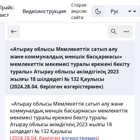
Старая
Прайс-
Видеоинструкция
версия
лист
сайта
«Атырау облысы Мемлекеттік сатып алу
және коммуналдық меншік басқармасы»
мемлекеттік мекемесі туралы ережені бекіту
туралы» Атырау облысы әкімдігінің 2023
жылғы 18 шілдедегі № 132 Қаулысы
(2024.28.04. берілген өзгерістермен)
«Атырау облысы Мемлекеттік сатып алу және
коммуналдық меншік басқармасы» мемлекеттік
мекемесі туралы ережені бекіту туралы
Атырау облысы әкімдігінің 2023 жылғы 18
шілдедегі № 132 Қаулысы
(2024.28.04. берілген
өзгерістермен
)