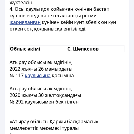
жүктелсін.
4. Осы қаулы қол қойылған күнінен бастап
күшіне енеді және ол алғашқы ресми
жарияланған
күнінен кейін күнтізбелік он күн
өткен соң қолданысқа енгізіледі.
Облыс әкімі
С. Шәпкенов
Атырау облысы әкімдігінің
2022 жылғы 26 мамырдағы
№ 117
қаулысына
қосымша
Атырау облысы әкімдігінің
2020 жылғы 30 желтоқсандағы
№ 292 қаулысымен бекітілген
«Атырау облысы Қаржы басқармасы»
мемлекеттік мекемесі туралы