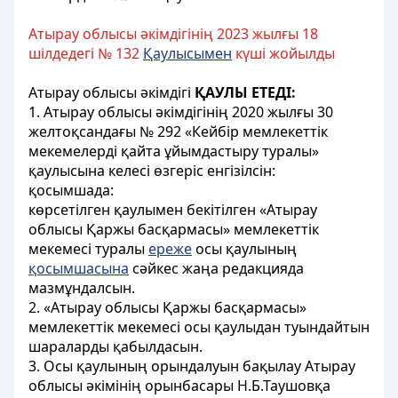
Атырау облысы әкімдігінің 2023 жылғы 18
шілдедегі № 132
Қаулысымен
күші жойылды
Атырау облысы әкімдігі
ҚАУЛЫ ЕТЕДІ:
1. Атырау облысы әкімдігінің 2020 жылғы 30
желтоқсандағы № 292 «Кейбір мемлекеттік
мекемелерді қайта ұйымдастыру туралы»
қаулысына келесі өзгеріс енгізілсін:
қосымшада:
көрсетілген қаулымен бекітілген «Атырау
облысы Қаржы басқармасы» мемлекеттік
мекемесі туралы
ереже
осы қаулының
қосымшасына
сәйкес жаңа редакцияда
мазмұндалсын.
2. «Атырау облысы Қаржы басқармасы»
мемлекеттік мекемесі осы қаулыдан туындайтын
шараларды қабылдасын.
3. Осы қаулының орындалуын бақылау Атырау
облысы әкімінің орынбасары Н.Б.Таушовқа