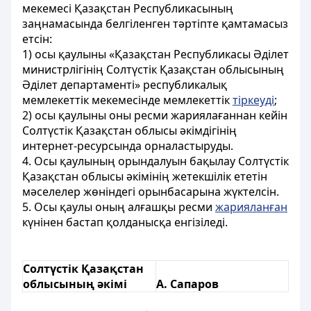
мекемесі Қазақстан Республикасының
заңнамасында белгіленген тәртіпте қамтамасыз
етсін:
1) осы қаулыны «Қазақстан Республикасы Әділет
министрлігінің Солтүстік Қазақстан облысының
Әділет департаменті» республикалық
мемлекеттік мекемесінде мемлекеттік
тіркеуді
;
2) осы қаулыны оны ресми жариялағаннан кейін
Солтүстік Қазақстан облысы әкімдігінің
интернет-ресурсында орналастыруды.
4. Осы қаулының орындалуын бақылау Солтүстік
Қазақстан облысы әкімінің жетекшілік ететін
мәселелер жөніндегі орынбасарына жүктелсін.
5. Осы қаулы оның алғашқы ресми
жарияланған
күнінен бастап қолданысқа енгізіледі.
Солтүстік Қазақстан
облысының әкімі
А. Сапаров