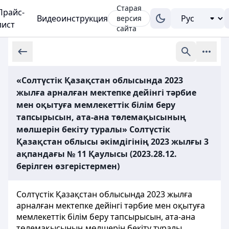
Старая
Прайс-
Видеоинструкция
версия
лист
сайта
«Солтүстік Қазақстан облысында 2023
жылға арналған мектепке дейінгі тәрбие
мен оқытуға мемлекеттік білім беру
тапсырысын, ата-ана төлемақысының
мөлшерін бекіту туралы» Солтүстік
Қазақстан облысы әкімдігінің 2023 жылғы 3
ақпандағы № 11 Қаулысы (2023.28.12.
берілген өзгерістермен)
Солтүстік Қазақстан облысында 2023 жылға
арналған мектепке дейінгі тәрбие мен оқытуға
мемлекеттік білім беру тапсырысын, ата-ана
төлемақысының мөлшерін бекіту туралы