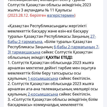
Солтүстік Қазақстан облысы әкімдігінің 2023
жылғы 3 ақпандағы № 11 Қаулысы
(2023.
28.
12. берілген
өзгерістермен
)
«Қазақстан Республикасындағы жергілікті
мемлекеттік басқару және өзін-өзі басқару
туралы» Қазақстан Республикасы Заңының
27-
бабы 2-тармағына
, «Бiлiм туралы» Қазақстан
Республикасы Заңының
6-бабы 2-тармағының 7-
3) тармақшасына
сәйкес Солтүстік Қазақстан
облысының әкімдігі
ҚАУЛЫ ЕТЕДІ:
1. Солтүстік Қазақстан облысында 2023 жылға
арналған мектепке дейінгі тәрбие мен оқытуға
мемлекеттік білім беру тапсырысы осы
қаулының
1-қосымшасына
сәйкес бекітілсін.
2. Солтүстік Қазақстан облысында 2023 жылға
арналған ата-ана төлемақысының мөлшері осы
қаулының
2-қосымшасына
сәйкес бекітілсін.
3. «Солтүстік Қазақстан облысы әкімдігінің білім
басқармасы» коммуналдық мемлекеттік