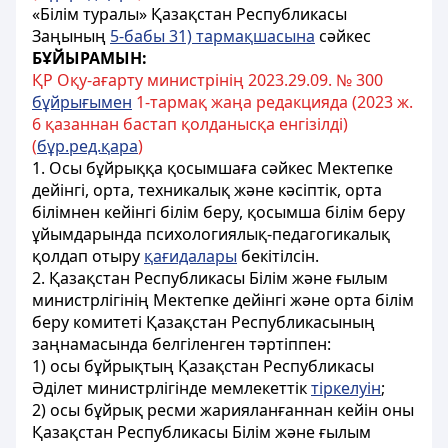
«Білім туралы» Қазақстан Республикасы
Заңының
5-бабы 31) тармақшасына
сәйкес
БҰЙЫРАМЫН:
ҚР Оқу-ағарту министрінің 2023.29.09. № 300
бұйрығымен
1-тармақ жаңа редакцияда (2023 ж.
6 қазаннан бастап қолданысқа енгізілді)
(
бұр.ред.қара
)
1. Осы бұйрыққа қосымшаға сәйкес Мектепке
дейінгі, орта, техникалық және кәсіптік, орта
білімнен кейінгі білім беру, қосымша білім беру
ұйымдарында психологиялық-педагогикалық
қолдап отыру
қағидалары
бекітілсін.
2. Қазақстан Республикасы Білім және ғылым
министрлігінің Мектепке дейінгі және орта білім
беру комитеті Қазақстан Республикасының
заңнамасында белгіленген тәртіппен:
1) осы бұйрықтың Қазақстан Республикасы
Әділет министрлігінде мемлекеттік
тіркелуін
;
2) осы бұйрық ресми жарияланғаннан кейін оны
Қазақстан Республикасы Білім және ғылым