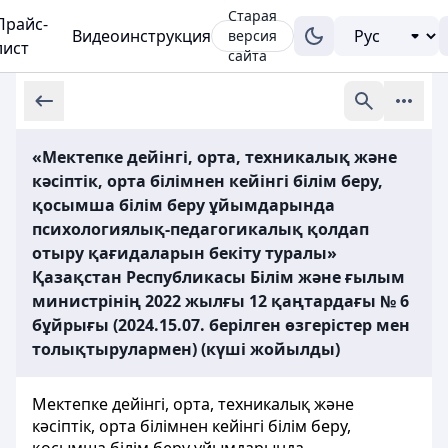
Старая
Прайс-
Видеоинструкция
версия
лист
сайта
«Мектепке дейінгі, орта, техникалық және
кәсіптік, орта білімнен кейінгі білім беру,
қосымша білім беру ұйымдарында
психологиялық-педагогикалық қолдап
отыру қағидаларын бекіту туралы»
Қазақстан Республикасы Білім және ғылым
министрінің 2022 жылғы 12 қаңтардағы № 6
бұйрығы (2024.15.07. берілген өзгерістер мен
толықтырулармен) (күші жойылды)
Мектепке дейінгі, орта, техникалық және
кәсіптік, орта білімнен кейінгі білім беру,