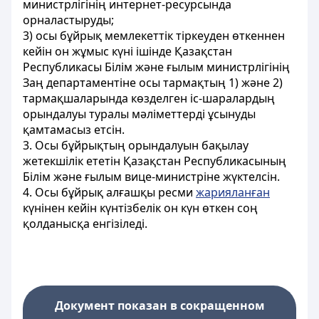
министрлігінің интернет-ресурсында
орналастыруды;
3) осы бұйрық мемлекеттік тіркеуден өткеннен
кейін он жұмыс күні ішінде Қазақстан
Республикасы Білім және ғылым министрлігінің
Заң департаментіне осы тармақтың 1) және 2)
тармақшаларында көзделген іс-шаралардың
орындалуы туралы мәліметтерді ұсынуды
қамтамасыз етсін.
3. Осы бұйрықтың орындалуын бақылау
жетекшілік ететін Қазақстан Республикасының
Білім және ғылым вице-министріне жүктелсін.
4. Осы бұйрық алғашқы ресми
жарияланған
күнінен кейін күнтізбелік он күн өткен соң
қолданысқа енгізіледі.
Документ показан в сокращенном