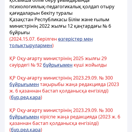
қосымша білім беру ұйымдарында
психологиялық-педагогикалық қолдап отыру
қағидаларын бекіту туралы
Қазақстан Республикасы Білім және ғылым
министрінің 2022 жылғы 12 қаңтардағы № 6
бұйрығы
(2024.15.07. берілген
өзгерістер мен
толықтырулармен
)
ҚР Оқу-ағарту министрінің 2025 жылғы 29
сәуірдегі № 92
бұйрығымен
күші жойылды
ҚР Оқу-ағарту министрінің 2023.29.09. № 300
бұйрығымен
тақырыбы жаңа редакцияда (2023
ж. 6 қазаннан бастап қолданысқа енгізілді)
(
бұр.ред.қара
)
ҚР Оқу-ағарту министрінің 2023.29.09. № 300
бұйрығымен
кіріспе жаңа редакцияда (2023 ж. 6
қазаннан бастап қолданысқа енгізілді)
(
бұр.ред.қара
)