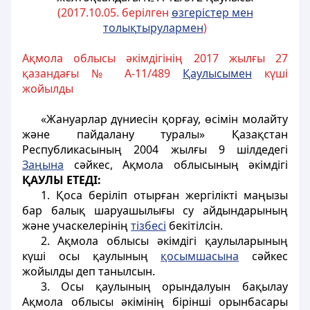
(2017.10.05. берілген
ө
згерістер мен
толы
қ
тырулармен
)
Ақмола облысы әкімдігінің 2017 жылғы 27
қазандағы № А-11/489
Қаулысымен
күші
жойылды
«Жануарлар дүниесiн қорғау, өсiмiн молайту
және пайдалану туралы» Қазақстан
Республикасының 2004 жылғы 9 шілдедегі
За
ң
ына
сәйкес, Ақмола облысының әкімдігі
ҚАУЛЫ ЕТЕДІ:
1. Қоса беріліп отырған жергілікті маңызы
бар балық шаруашылығы су айдындарының
және учаскелерінің
тізбесі
бекітілсін.
2. Ақмола облысы әкімдігі қаулыларының
күші осы қаулының
қосымшасына
сәйкес
жойылды деп танылсын.
3. Осы қаулының орындалуын бақылау
Ақмола облысы әкімінің бірінші орынбасары