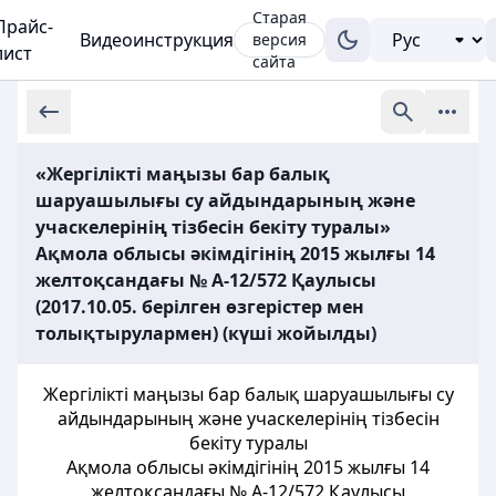
Старая
Прайс-
Видеоинструкция
версия
лист
сайта
«Жергілікті маңызы бар балық
шаруашылығы су айдындарының және
учаскелерінің тізбесін бекіту туралы»
Ақмола облысы әкімдігінің 2015 жылғы 14
желтоқсандағы № А-12/572 Қаулысы
(2017.10.05. берілген өзгерістер мен
толықтырулармен) (күші жойылды)
Жергілікті маңызы бар балық шаруашылығы су
айдындарының және учаскелерінің тізбесін
бекіту туралы
Ақмола облысы әкімдігінің 2015 жылғы 14
желтоқсандағы № А-12/572 Қаулысы