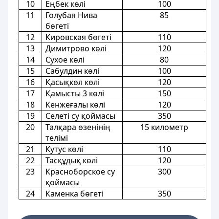
10
Еңбек көлі
100
11
Голубая Нива
85
бөгеті
12
Кировская бөгеті
110
13
Димитрово көлі
120
14
Сухое көлі
80
15
Сабулдин көлі
100
16
Қасықкөл көлі
120
17
Қамысты 3 көлі
150
18
Кенжеғалы көлі
120
19
Селеті су қоймасы
350
20
Талқара өзенінің
15 километр
телімі
21
Кутус көлі
110
22
Тасқұдық көлі
120
23
Красноборское су
300
қоймасы
24
Каменка бөгеті
350