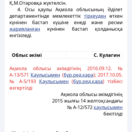
Қ.М.Отаровқа жүктелсін.
4. Осы қаулы Ақмола облысының Әділет
департаментінде мемлекеттік
тіркеуден
өткен
күнінен бастап күшіне енеді және ресми
жарияланған
күнінен бастап қолданысқа
енгізіледі.
Облыс әкімі
С. Кулагин
Ақмола облысы әкімдігінің 2016.09.12. №
А-13/571
Қаулысымен
(
бұр.ред.қара
); 2017.10.05.
№ А-5/193
Қаулысымен
(
бұр.ред.қара
) тізбесі
өзгертілді
Ақмола облысы әкімдігінің
2015 жылғы 14 желтоқсандағы
№ А-12/572
қаулысымен
бекітілді