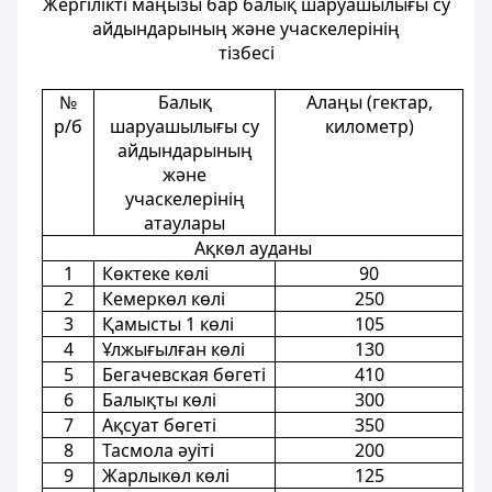
Жергілікті маңызы бар балық шаруашылығы су
айдындарының және учаскелерінің
тізбесі
№
Балық
Алаңы (гектар,
р/б
шаруашылығы су
километр)
айдындарының
және
учаскелерінің
атаулары
Ақкөл ауданы
1
Көктеке көлі
90
2
Кемеркөл көлі
250
3
Қамысты 1 көлі
105
4
Ұлжығылған көлі
130
5
Бегачевская бөгеті
410
6
Балықты көлі
300
7
Ақсуат бөгеті
350
8
Тасмола әуіті
200
9
Жарлыкөл көлі
125