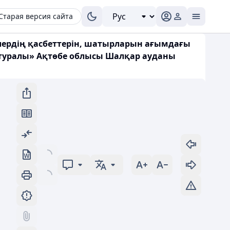
Старая версия сайта
йлердің қасбеттерін, шатырларын ағымдағы
у туралы» Ақтөбе облысы Шалқар ауданы