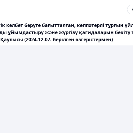
к келбет беруге бағытталған, көппәтерлі тұрғын ү
арды ұйымдастыру және жүргізу қағидаларын бекіт
аулысы (2024.12.07. берілген өзгерістермен)