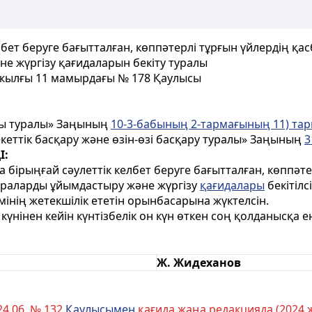
ет беруге бағытталған, көппәтерлі тұрғын үйлердің қа
е жүргізу қағидаларын бекіту туралы
2 жылғы 11 мамырдағы № 178 Қаулысы
ры туралы» Заңының
10-3-бабының 2-тармағының 11) та
кеттік басқару және өзін-өзі басқару туралы» Заңының
3
І:
 бірыңғай сәулеттік келбет беруге бағытталған, көппәт
шараларды ұйымдастыру және жүргізу
қағидалары
бекітілсі
інің жетекшілік ететін орынбасарына жүктелсін.
күнінен кейін күнтізбелік он күн өткен соң қолданысқа енг
Ж. Жидеханов
24.06. № 132
Қаулысымен
қағида жаңа редакцияда (2024 ж