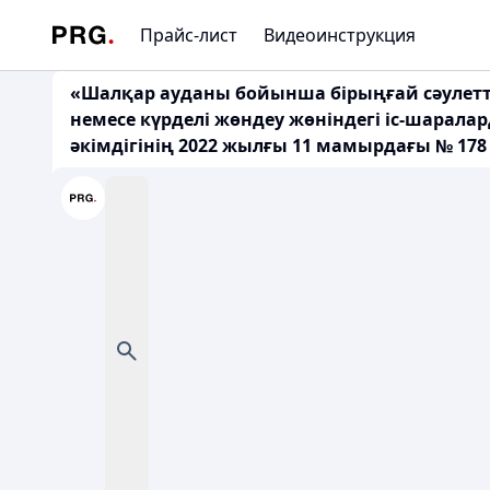
Прайс-лист
Видеоинструкция
«Шалқар ауданы бойынша бірыңғай сәулетті
немесе күрделі жөндеу жөніндегі іс-шарал
әкімдігінің 2022 жылғы 11 мамырдағы № 178 Қ