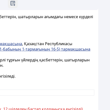
сбеттерін, шатырларын ағымдағы немесе күрделі
рмақшасына
, Қазақстан Республикасы
1-бабының 1-тармағының 16-5) тармақшасына
ерлі тұрғын үйлердің қасбеттерін, шатырларын
н.
ізіледі.
. 12 шілдеден бастап қолданысқа енгізілді)