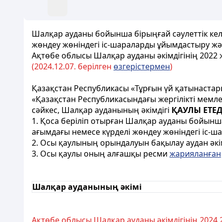
Шалқар ауданы бойынша бірыңғай сәулеттік келб
жөндеу жөніндегі іс-шараларды ұйымдастыру жән
Ақтөбе облысы Шалқар ауданы әкімдігінің 202
(2024.12.07. берілген
өзгерістермен
)
Қазақстан Республикасы «Тұрғын үй қатынаста
«Қазақстан Республикасындағы жергілікті мемле
сәйкес, Шалқар ауданының әкімдігі
ҚАУЛЫ ЕТЕД
1. Қоса беріліп отырған Шалқар ауданы бойынша
ағымдағы немесе күрделі жөндеу жөніндегі іс-
2. Осы қаулының орындалуын бақылау аудан әкім
3. Осы қаулы оның алғашқы ресми
жарияланған
Шалқар ауданының әкімі
Ақтөбе облысы Шалқар ауданы әкімдігінің 2024.