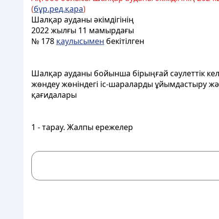
(
бұр.ред.қара
)
Шалқар ауданы әкімдігінің
2022 жылғы 11 мамырдағы
№ 178
қаулысымен
бекітілген
Шалқар ауданы бойынша бірыңғай сәулеттік келб
жөндеу жөніндегі іс-шараларды ұйымдастыру жә
қағидалары
1 - тарау. Жалпы ережелер