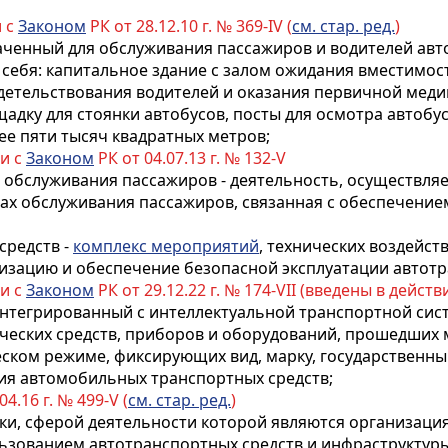
и с
Законом
РК от 28.12.10 г. № 369-IV (
см. стар. ред.
)
наченный для обслуживания пассажиров и водителей авт
в себя: капитальное здание с залом ожидания вместимо
детельствования водителей и оказания первичной мед
адку для стоянки автобусов, посты для осмотра автобус
е пяти тысяч квадратных метров;
ии с
Законом
РК от 04.07.13 г. № 132-V
тов обслуживания пассажиров - деятельность, осуществл
ктах обслуживания пассажиров, связанная с обеспечени
средств -
комплекс мероприятий
, технических воздейст
низацию и обеспечение безопасной эксплуатации автотр
ии с
Законом
РК от 29.12.22 г. № 174-VII (введены в действи
 интегрированный с интеллектуальной транспортной си
ческих средств, приборов и оборудований, прошедших
ском режиме, фиксирующих вид, марку, государственны
ния автомобильных транспортных средств;
04.16 г. № 499-V (
см. стар. ред.
)
ки, сферой деятельности которой являются организаци
льзованием автотранспортных средств и инфраструктуры