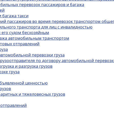
обильных перевозок пассажиров и багажа
тей
и багажа такси
орий пассажиров во время перевозок транспортом обще
бильного транспорта для лиц с инвалидностью
я его судом бесхозяйным
агажа автомобильным транспортом
чтовых отправлений
руза
 автомобильной перевозки груза
 грузоотправителя по договору автомобильной перевозк
грузка и разгрузка грузов
озке груза
 объявленной ценностью
рузов
баритных и тяжеловесных грузов
 отправлений