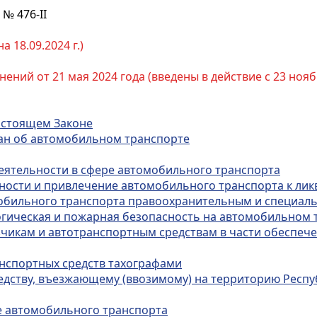
 № 476-II
 18.09.2024 г.)
ний от 21 мая 2024 года (введены в действие с 23 нояб
настоящем Законе
тан об автомобильном транспорте
еятельности в сфере автомобильного транспорта
ности и привлечение автомобильного транспорта к ли
омобильного транспорта правоохранительным и специал
логическая и пожарная безопасность на автомобильном 
зчикам и автотранспортным средствам в части обеспеч
анспортных средств тахографами
редству, въезжающему (ввозимому) на территорию Респу
ре автомобильного транспорта