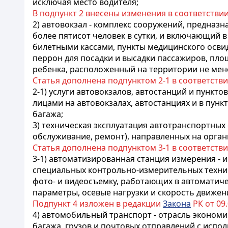
исключая место водителя;
В подпункт 2 внесены изменения в соответстви
2) автовокзал - комплекс сооружений, предназ
более пятисот человек в сутки, и включающий 
билетными кассами, пункты медицинского осви
перрон для посадки и высадки пассажиров, площ
ребенка, расположенный на территории не мене
Статья дополнена подпунктом 2-1 в соответств
2-1) услуги автовокзалов, автостанций и пунк
лицами на автовокзалах, автостанциях и в пун
багажа;
3) техническая эксплуатация автотранспортных 
обслуживание, ремонт), направленных на орга
Статья дополнена подпунктом 3-1 в соответств
3-1) автоматизированная станция измерения -
специальных контрольно-измерительных техни
фото- и видеосъемку, работающих в автоматиче
параметры, осевые нагрузки и скорость движе
Подпункт 4 изложен в редакции
Закона
РК от 09.
4) автомобильный транспорт - отрасль экономи
багажа, грузов и почтовых отправлений с испо