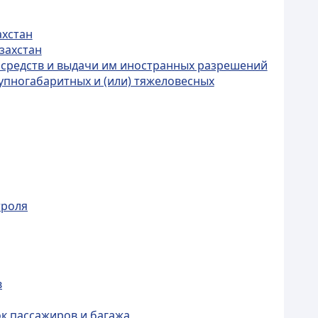
ахстан
захстан
х средств и выдачи им иностранных разрешений
упногабаритных и (или) тяжеловесных
троля
в
к пассажиров и багажа