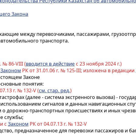
аконодательства Республики Казахстан об автомобильн
щего Закона
кающие между перевозчиками, пассажирами, грузоотпр
автомобильного транспорта.
 № 86-VIII (
вводится в действие
с 23 ноября 2024 г.)
с
Законом
РК от 31.01.06 г. № 125-III; изложена в редакции
настоящем Законе
основные понятия:
07.13 г. № 132-V (
см. стар. ред.
)
атастрофах (далее - система экстренного вызова) - госу
использованием сигналов и данных навигационных спу
о дорожно-транспортных происшествиях и иных чрезв
е службы;
ии с
Законом
РК от 04.07.13 г. № 132-V
едство, предназначенное для перевозки пассажиров и ба