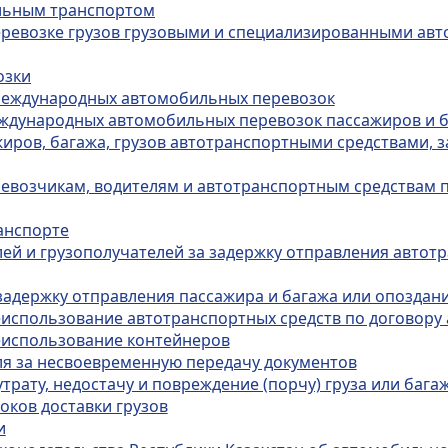
ильным транспортом
перевозке грузов грузовыми и специализированными ав
озки
 международных автомобильных перевозок
еждународных автомобильных перевозок пассажиров и 
жиров, багажа, грузов автотранспортными средствами,
еревозчикам, водителям и автотранспортным средствам
анспорте
лей и грузополучателей за задержку отправления автот
 задержку отправления пассажира и багажа или опоздани
неиспользование автотранспортных средств по договору
неиспользование контейнеров
ля за несвоевременную передачу документов
утрату, недостачу и повреждение (порчу) груза или бага
оков доставки грузов
и