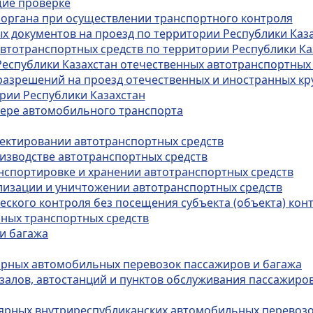
щие проверке
 органа при осуществлении транспортного контроля
х документов на проезд по территории Республики Каз
автотранспортных средств по территории Республики Ка
 Республики Казахстан отечественных автотранспортны
 разрешений на проезд отечественных и иностранных кр
рии Республики Казахстан
сфере автомобильного транспорта
оектировании автотранспортных средств
оизводстве автотранспортных средств
анспортировке и хранении автотранспортных средств
илизации и уничтожении автотранспортных средств
еского контроля без посещения субъекта (объекта) кон
ьных транспортных средств
и багажа
лярных автомобильных перевозок пассажиров и багажа
кзалов, автостанций и пунктов обслуживания пассажиро
улярных внутриреспубликанских автомобильных перевозо