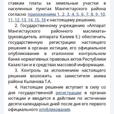
ставкам платы за земельные участки в
населенных пунктах Мангистауского района
согласно
приложениям 1, 2, 3, 4. 5, 6, 7, 8, 9, 10,
11, 12, 13, 14, 15, 16
к настоящему решению.
2. Государственному учреждению «Аппарат
Мангистауского районного маслихата»
(руководитель аппарата Калиев Е.) обеспечить
государственную регистрацию настоящего
решения в органах юстиции, его официальное
опубликование в эталонном контрольном
банке нормативных правовых актов Республики
Казахстан и в средствах массовой информации.
3. Контроль за исполнением настоящего
решения возложить на заместителя акима
района Кыланова Т.А.
4. Настоящее решение вступает в силу со
дня государственной
регистрации
в органах
юстиции и вводится в действие по истечении
десяти календарных дней после дня его первого
официального
опубликования
.