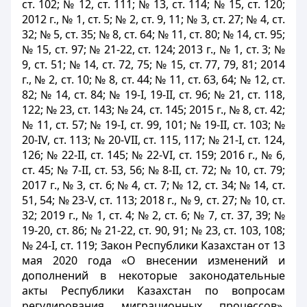
ст. 102; № 12, ст. 111; № 13, ст. 114; № 15, ст. 120;
2012 г., № 1, ст. 5; № 2, ст. 9, 11; № 3, ст. 27; № 4, ст.
32; № 5, ст. 35; № 8, ст. 64; № 11, ст. 80; № 14, ст. 95;
№ 15, ст. 97; № 21-22, ст. 124; 2013 г., № 1, ст. 3; №
9, ст. 51; № 14, ст. 72, 75; № 15, ст. 77, 79, 81; 2014
г., № 2, ст. 10; № 8, ст. 44; № 11, ст. 63, 64; № 12, ст.
82; № 14, ст. 84; № 19-І, 19-II, ст. 96; № 21, ст. 118,
122; № 23, ст. 143; № 24, ст. 145; 2015 г., № 8, ст. 42;
№ 11, ст. 57; № 19-І, ст. 99, 101; № 19-II, ст. 103; №
20-IV, ст. 113; № 20-VII, ст. 115, 117; № 21-І, ст. 124,
126; № 22-II, ст. 145; № 22-VI, ст. 159; 2016 г., № 6,
ст. 45; № 7-II, ст. 53, 56; № 8-II, ст. 72; № 10, ст. 79;
2017 г., № 3, ст. 6; № 4, ст. 7; № 12, ст. 34; № 14, ст.
51, 54; № 23-V, ст. 113; 2018 г., № 9, ст. 27; № 10, ст.
32; 2019 г., № 1, ст. 4; № 2, ст. 6; № 7, ст. 37, 39; №
19-20, ст. 86; № 21-22, ст. 90, 91; № 23, ст. 103, 108;
№ 24-І, ст. 119; Закон Республики Казахстан от 13
мая 2020 года «О внесении изменений и
дополнений в некоторые законодательные
акты Республики Казахстан по вопросам
регулирования миграционных процессов»,