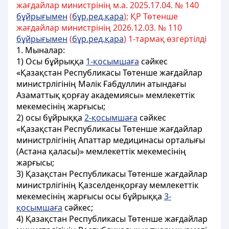
жағдайлар министрінің м.а. 2025.17.04. № 140
бұйрығымен
(
бұр.ред.қара
); ҚР Төтенше
жағдайлар министрінің 2026.12.03. № 110
бұйрығымен
(
бұр.ред.қара
) 1-тармақ өзгертілді
1. Мыналар:
1) Осы бұйрыққа
1-қосымшаға
сәйкес
«Қазақстан Республикасы Төтенше жағдайлар
министрлігінің Мәлік Ғабдуллин атындағы
Азаматтық қорғау академиясы» мемлекеттік
мекемесінің жарғысы;
2) осы бұйрыққа
2-қосымшаға
сәйкес
«Қазақстан Республикасы Төтенше жағдайлар
министрлігінің Апаттар медицинасы орталығы
(Астана қаласы)» мемлекеттік мекемесінің
жарғысы;
3) Қазақстан Республикасы Төтенше жағдайлар
министрлігінің Қазселденқорғау мемлекеттік
мекемесінің жарғысы осы бұйрыққа
3-
қосымшаға
сәйкес;
4) Қазақстан Республикасы Төтенше жағдайлар