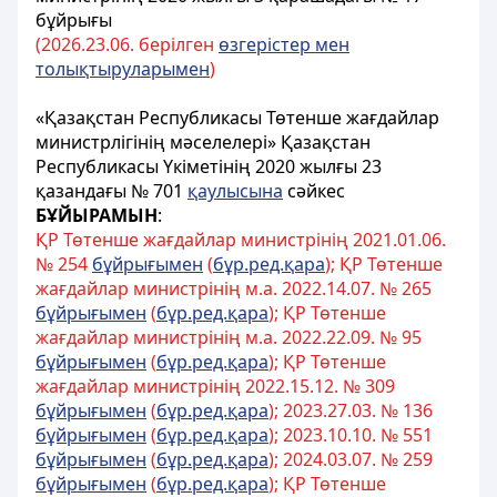
бұйрығы
(2026.
23.
06. берілген
өзгерістер мен
толықтыруларымен
)
«Қазақстан Республикасы Төтенше жағдайлар
министрлігінің мәселелері» Қазақстан
Республикасы Үкіметінің 2020 жылғы 23
қазандағы № 701
қаулысына
сәйкес
БҰЙЫРАМЫН
:
ҚР Төтенше жағдайлар министрінің 2021.01.06.
№ 254
бұйрығымен
(
бұр.ред.қара
); ҚР Төтенше
жағдайлар министрінің м.а. 2022.14.07. № 265
бұйрығымен
(
бұр.ред.қара
); ҚР Төтенше
жағдайлар министрінің м.а. 2022.22.09. № 95
бұйрығымен
(
бұр.ред.қара
); ҚР Төтенше
жағдайлар министрінің 2022.15.12. № 309
бұйрығымен
(
бұр.ред.қара
); 2023.27.03. № 136
бұйрығымен
(
бұр.ред.қара
); 2023.10.10. № 551
бұйрығымен
(
бұр.ред.қара
); 2024.03.07. № 259
бұйрығымен
(
бұр.ред.қара
); ҚР Төтенше