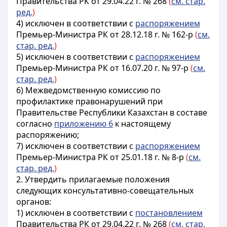
Правительства РК от 29.04.22 г. № 268
(
см. стар.
ред.
)
4) исключен в соответствии с
распоряжением
Премьер-Министра РК от 28.12.18 г. № 162-р
(
см.
стар. ред.
)
5) исключен в соответствии с
распоряжением
Премьер-Министра РК от 16.07.20 г. № 97-р
(
см.
стар. ред.
)
6) Межведомственную комиссию по
профилактике правонарушений при
Правительстве Республики Казахстан в составе
согласно
приложению 6
к настоящему
распоряжению;
7) исключен в соответствии с
распоряжением
Премьер-Министра РК от 25.01.18 г. № 8-р
(
см.
стар. ред.
)
2. Утвердить прилагаемые положения
следующих консультативно-совещательных
органов:
1) исключен в соответствии с
постановлением
Правительства РК от 29.04.22 г. № 268
(
см. стар.