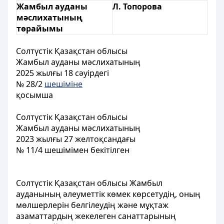
Жамбыл ауданы
Л. Топорова
мәслихатының
төрайымы
Солтүстік Қазақстан облысы
Жамбыл ауданы мәслихатының
2025 жылғы 18 сәуірдегі
№ 28/2
шешіміне
қосымша
Солтүстік Қазақстан облысы
Жамбыл ауданы мәслихатының
2023 жылғы 27 желтоқсандағы
№ 11/4 шешімімен бекітілген
Солтүстік Қазақстан облысы Жамбыл
ауданының әлеуметтік көмек көрсетудің, оның
мөлшерлерін белгілеудің және мұқтаж
азаматтардың жекелеген санаттарының