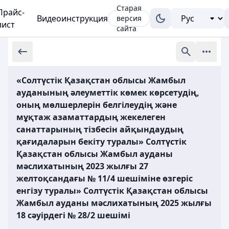
Старая
Прайс-
Видеоинструкция
версия
лист
сайта
«Солтүстік Қазақстан облысы Жамбыл
ауданының әлеуметтік көмек көрсетудің,
оның мөлшерлерін белгілеудің және
мұқтаж азаматтардың жекелеген
санаттарының тізбесін айқындаудың
қағидаларын бекіту туралы» Солтүстік
Қазақстан облысы Жамбыл ауданы
мәслихатының 2023 жылғы 27
желтоқсандағы № 11/4 шешіміне өзгеріс
енгізу туралы» Солтүстік Қазақстан облысы
Жамбыл ауданы мәслихатының 2025 жылғы
18 сәуірдегі № 28/2 шешімі