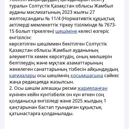
туралы» Солтүстік Қазақстан облысы Жамбыл
ауданы мәслихатының 2023 жылғы 27
желтоқсандағы № 11/4 (Нормативтік құқықтық
актілерді мемлекеттік тіркеу тізілімінде № 7673-
15 болып тіркелген)
шешіміне
келесі өзгеріс
енгізілсін:
көрсетілген шешіммен бекітілген Солтүстік
Қазақстан облысы Жамбыл ауданының
әлеуметтік көмек көрсетудің, оның мөлшерін
белгілеудің және мұқтаж азаматтарының
жекелеген санаттарының тізбесін айқындаудың
қағидалары
осы шешімнің
қосымшасына
сәйкес
жаңа редакцияда жазылсын.
2. Осы шешім алғашқы ресми
жарияланған
күнінен кейін күнтізбелік он күн өткен соң
қолданысқа енгізіледі және 2025 жылдың 1
қаңтарынан бастап туындаған құқықтық
қатынастарға қолданылады.