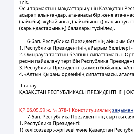
тиіс.
Осы тармақтың мақсаттары үшін Қазақстан Респ
асырап алынғандар, ата-анасы бір және ата-анасы
(зайыбы), жұбайының (зайыбының) жақын туыстар
(қарындастарының) балалары түсініледі.
6-бап. Республика Президентінің айырым бел
1. Республика Президентінің айырым белгiлерi 
2. Омырауға тағатын белгiнiң сипаттамасын Ор
ресми пайдалану тәртібін Республика Президентi
3. Республика Президентi қызметi бойынша «Ал
4. «Алтын Қыран» орденiнiң сипаттамасы, аталға
II тарау
ҚАЗАҚСТАН РЕСПУБЛИКАСЫ ПРЕЗИДЕНТІНІҢ ӨКI
ҚР 06.05.99 ж. № 378-1 Конституциялық
заңымен
7-бап. Республика Президентінің сыртқы саяс
1. Республика Президентi:
1) келiссөздер жүргiзедi және Қазақстан Респ