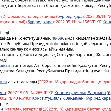
пiлдiк беруге, Қазақстан Республикасы Президентінің 
лыққа ант берген сәттен бастап қызметiне кiрiседi. Респ
н
2-тармақ жаңа редакцияда (
бұр.ред.қара
); 2022.05.11. 
қа енгізілді) (
бұр.ред.қара
); 2022.05.11. № 156-VII ҚР
Кон
іледі.
ғдайда не Конституцияның
48-бабында
көзделген жағдайд
 Республика Президентінің өкілеттігін қабылдаған күннен
талық сайлау комиссиясы айқындайды.
таттарының, Конституциялық Сот судьяларының, Жоғарғ
еді.
иясына
ант етедi. Ант берiлгеннен кейiн Қазақстан Рес
нтке Қазақстан Республикасы Президентінің куәлiгiн, 
ымен
алып тасталды
(2022 ж. 18 қарашадан бастап қолданыс
мен
; 2007.19.06. № 265-III ҚР
Конституциялық Заңымен
(
б
03.02. № 404-ІV ҚР
Конституциялық Заңымен
(
бұр.ред.қара
рзiмi
ен
1-тармақ өзгертілді (2022 ж. 18 қарашадан бастап қолда