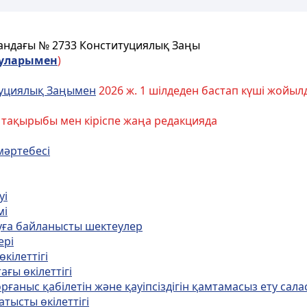
сандағы №
2733 Конституциялық Заңы
уларымен
)
уциялық Заңымен
2026 ж. 1 шілдеден бастап күші жойыл
тақырыбы мен кіріспе жаңа редакцияда
мәртебесi
уi
мi
уға байланысты шектеулер
ерi
кiлеттiгi
ғы өкiлеттiгi
ғаныс қабiлетiн және қауiпсiздiгiн қамтамасыз ету салас
тысты өкiлеттiгi