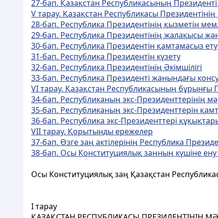
27-бап. Қазақстан Республикасының Президентi 
V тарау. Қазақстан Республикасы Президентiнiң
28-бап. Республика Президентiнiң қызметiн мем
29-бап. Республика Президентiнiң жалақысы жә
30-бап. Республика Президентiн қамтамасыз ету
31-бап. Республика Президентiн күзету
32-бап. Республика Президентiнiң Әкiмшiлiгi
33-бап. Республика Президентi жанындағы конс
VI тарау. Қазақстан Республикасының бұрынғы 
34-бап. Республиканың экс-Президенттерінің мә
35-бап. Республиканың экс-Президенттерiн қам
36-бап. Республика экс-Президенттерi құқықтар
VII тарау. Қорытынды ережелер
37-бап. Өзге заң актiлерiнiң Республика Презид
38-бап. Осы Конституциялық заңның күшiне ену 
Осы
Конституциялық
заң Қазақстан Республик
I тарау
ҚАЗАҚСТАН РЕСПУБЛИКАСЫ ПРЕЗИДЕНТІНІҢ МӘ