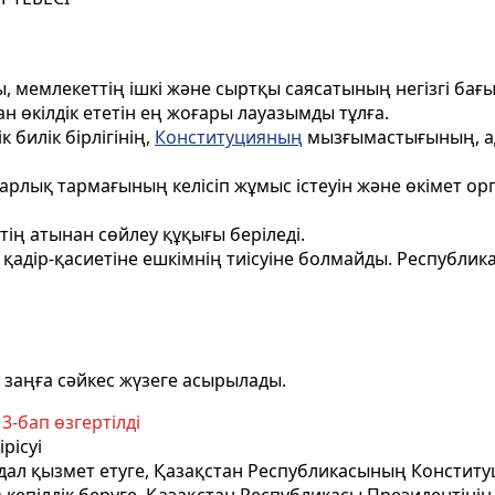
, мемлекеттiң iшкi және сыртқы саясатының негiзгi бағ
 өкiлдiк ететiн ең жоғары лауазымды тұлға.
 билiк бiрлiгiнiң,
Конституцияның
мызғымастығының, а
 барлық тармағының келісіп жұмыс iстеуiн және өкiмет 
тiң атынан сөйлеу құқығы берiледi.
қадiр-қасиетiне ешкiмнiң тиiсуiне болмайды. Республик
 заңға сәйкес жүзеге асырылады.
3-бап өзгертілді
рiсуi
адал қызмет етуге, Қазақстан Республикасының Конститу