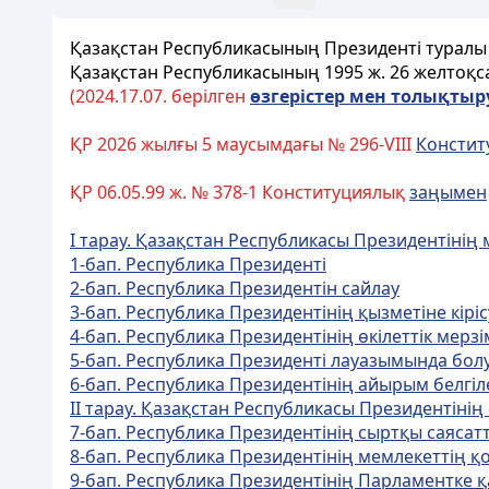
Қазақстан Республикасының Президентi туралы
Қазақстан Республикасының 1995 ж. 26 желтоқ
(2024.17.07. берілген
ө
згерістер мен толы
қ
тыр
ҚР 2026 жылғы 5 маусымдағы № 296-VIII
Констит
ҚР 06.05.99 ж. № 378-1 Конституциялық
заңымен
I тарау. Қазақстан Республикасы Президентiнiң 
1-бап. Республика Президентi
2-бап. Республика Президентiн сайлау
3-бап. Республика Президентiнiң қызметiне кiрiс
4-бап. Республика Президентiнiң өкiлеттiк мерзi
5-бап. Республика Президентi лауазымында бол
6-бап. Республика Президентiнiң айырым белгiл
II тарау. Қазақстан Республикасы Президентiнiң ө
7-бап. Республика Президентiнiң сыртқы саясатта
8-бап. Республика Президентiнiң мемлекеттiң қор
9-бап. Республика Президентiнiң Парламентке қа