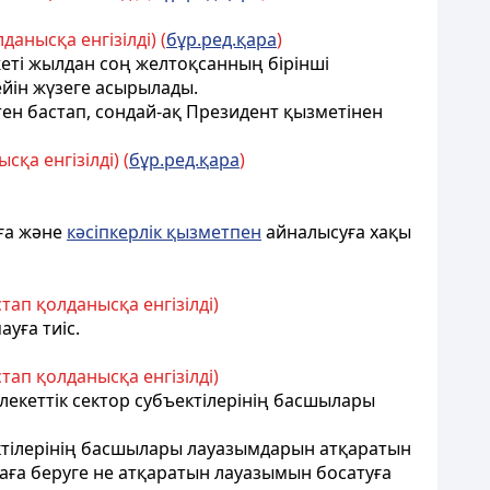
данысқа енгізілді) (
бұр.ред.қара
)
 жеті жылдан соң желтоқсанның бірінші
дейін жүзеге асырылады.
ттен бастап, сондай-ақ Президент қызметiнен
қа енгізілді) (
бұр.ред.қара
)
уға және
кәсiпкерлiк қызметпен
айналысуға хақы
ап қолданысқа енгізілді)
уға тиіс.
ап қолданысқа енгізілді)
лекеттік сектор субъектілерінің басшылары
ектілерінің басшылары лауазымдарын атқаратын
каға беруге не атқаратын лауазымын босатуға