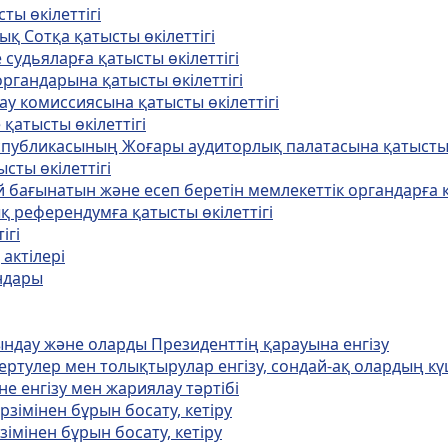
ты өкiлеттiгi
қ Сотқа қатысты өкiлеттiгi
 судьяларға қатысты өкiлеттігі
органдарына қатысты өкiлеттiгi
ау комиссиясына қатысты өкiлеттiгi
қатысты өкiлеттiгi
еспубликасының Жоғары аудиторлық палатасына қатысты 
сты өкiлеттiгi
ей бағынатын және есеп беретiн мемлекеттiк органдарға қ
қ референдумға қатысты өкiлеттiгi
iгi
 актiлерi
андары
йындау және оларды Президенттiң қарауына енгiзу
гертулер мен толықтырулар енгiзу, сондай-ақ олардың кү
не енгiзу мен жариялау тәртiбi
рзiмiнен бұрын босату, кетiру
iмiнен бұрын босату, кетiру