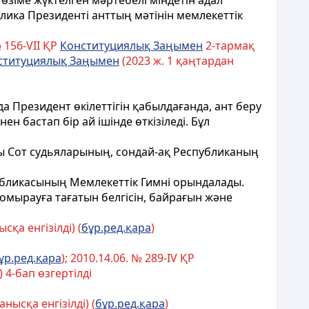
өзiме жүктелген мәртебелi мiндетiн адал
ублика Президентi анттың мәтiнiн мемлекеттік
№ 156-VII ҚР
Конституциялық Заңымен
2-тармақ
ституциялық Заңымен
(2023 ж. 1 қаңтардан
а Президент өкілеттігін қабылдағанда, ант беру
 бастап бір ай ішінде өткізіледі. Бұл
ы Сот судьяларының, сондай-ақ Республиканың
публикасының Мемлекеттік Гимнi орындалады.
омырауға тағатын белгiсiн, байрағын және
қа енгізілді) (
бұр.ред.қара
)
ұ
р.ред.
қ
ара
); 2010.14.06. № 289-ІV ҚР
) 4-бап өзгертілді
нысқа енгізілді) (
бұр.ред.қара
)