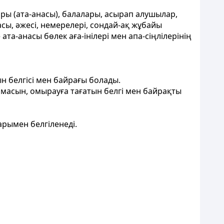
ры (ата-анасы), балалары, асырап алушылар,
асы, әжесі, немерелері, сондай-ақ жұбайы
а-анасы бөлек аға-інілері мен апа-сіңлілерінің
н белгiсi мен байрағы болады.
масын, омырауға тағатын белгi мен байрақты
арымен белгiленедi.