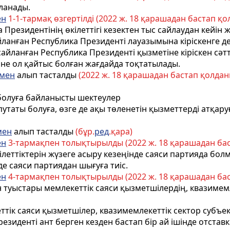
йланады.
ен
1-1-тармақ өзгертілді (2022 ж. 18 қарашадан бастап қол
а Президентінің өкілеттігі кезектен тыс сайлаудан кейін
сайланған Республика Президенті лауазымына кіріскенге 
 сайланған Республика Президентi қызметiне кiрiскен сә
н
не ол қайтыс болған жағдайда тоқтатылады.
ымен
алып тасталды
(2022 ж. 18 қарашадан бастап қолданыс
болуға байланысты шектеулер
путаты болуға, өзге де ақы төленетiн қызметтердi атқар
мен
алып тасталды
(бұр.
ред
.қара)
ен
3-тармақпен толықтырылды (2022 ж. 18 қарашадан баст
леттіктерін жүзеге асыру кезеңінде саяси партияда болма
де саяси партиядан шығуға тиіс.
ен
4-тармақпен толықтырылды (2022 ж. 18 қарашадан баст
 туыстары мемлекеттік саяси қызметшілердің, квазимем
ттік саяси қызметшілер, квазимемлекеттік сектор субъ
иденті ант берген кезден бастап бір ай ішінде отстав