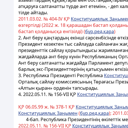
азаматтардың құқықтары мен бостандықтарына ке
атқаруға салтанатты түрде ант етемiн», - деп ха
тiлде айтады.
2011.03.02. № 404-ІV ҚР
Конституциялық Заңыме
өзгертілді (2022 ж. 18 қарашадан бастап қолданыс
бастап қолданысқа енгізілді) (
бұр.ред.қара
)
2. Ант беру қаңтардың екінші сәрсенбісінде өткіз
Президент кезектен тыс сайлауда сайланған жа
президенттік сайлау қорытындысы жарияланған не
жағдайларда ант беру күнін Республиканың Ор
Ант беру салтанатты жағдайда Парламент депу
барлық экс-Президенттерінің қатысуымен өткізіл
3. Республика Президентi Республика
Конституц
Орталық сайлау комиссиясының Төрағасы Президе
«Алтын қыран»
орденiн тапсырады.
4. 2022.05.11. № 156-VII ҚР
Конституциялық Заң
ҚР 06.05.99 ж. № 378-1 ҚР
Конституциялық Заңы
Конституциялық Заңымен
(
б
ұ
р.ред.
қ
ара
); 2011.
4-бап. Республика Президентінің өкiлеттiк ме
2022.05.11. № 156-VII ҚР
Конституциялық Заңым