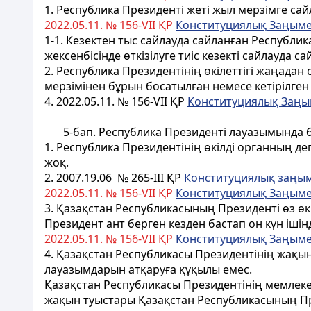
1. Республика Президенті жеті жыл мерзімге са
2022.05.11. № 156-VII ҚР
Конституциялық Заңым
1-1. Кезектен тыс сайлауда сайланған Республик
жексенбісінде өткізілуге тиіс кезекті сайлауда 
2. Республика Президентінің өкiлеттiгi жаңадан
мерзiмiнен бұрын босатылған немесе кетiрiлге
4. 2022.05.11. № 156-VII ҚР
Конституциялық Заң
5-бап.
Республика Президентi лауазымында 
1. Республика Президентінің өкiлдi органның де
жоқ.
2.
2007.19.06
№ 265-III
ҚР
Конституциялық заңы
2022.05.11. № 156-VII ҚР
Конституциялық Заңым
3. Қазақстан Республикасының Президенті өз өкі
Президент ант берген кезден бастап он күн ішін
2022.05.11. № 156-VII ҚР
Конституциялық Заңым
4. Қазақстан Республикасы Президентінің жақын
лауазымдарын атқаруға құқылы емес.
Қазақстан Республикасы Президентінің мемлеке
жақын туыстары Қазақстан Республикасының През