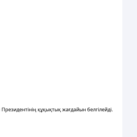
ы Президентінің құқықтық жағдайын
белгiлейдi.