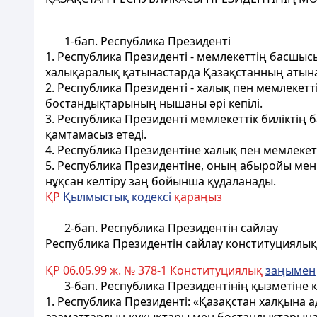
1-бап. Республика Президентi
1. Республика
Президентi - мемлекеттiң басшысы
халықаралық қатынастарда Қазақстанның атынан
2. Республика Президентi - халық пен мемлекеттік
бостандықтарының нышаны әрi кепiлi.
3. Республика Президентi мемлекеттік билiктiң
қамтамасыз етедi.
4. Республика Президентiне халық пен мемлекет
5. Республика Президентiне, оның абыройы мен 
нұқсан келтiру заң бойынша қудаланады.
ҚР
Қылмыстық кодексi
қараңыз
2-бап. Республика Президентiн сайлау
Республика Президентiн сайлау конституциялық
ҚР 06.05.99 ж. № 378-1 Конституциялық
заңымен
3-бап. Республика Президентінің қызметiне кi
1. Республика Президентi: «Қазақстан халқына 