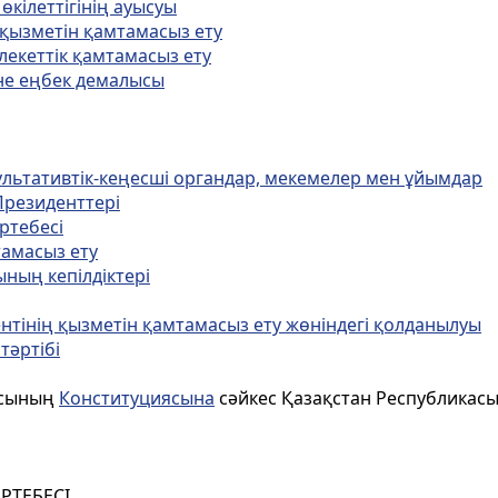
өкiлеттiгiнiң ауысуы
 қызметiн қамтамасыз ету
лекеттiк қамтамасыз ету
не еңбек демалысы
ультативтiк-кеңесшi органдар, мекемелер мен ұйымдар
Президенттерi
ртебесi
тамасыз ету
ының кепiлдiктерi
ентiнiң қызметiн қамтамасыз ету жөнiндегi қолданылуы
тәртiбi
асының
Конституциясына
сәйкес Қазақстан Республикас
РТЕБЕСI