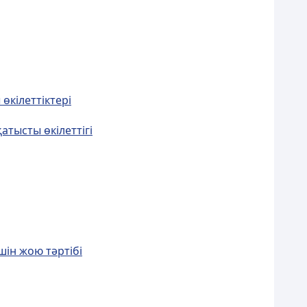
өкілеттіктері
атысты өкiлеттiгi
шiн жою тәртiбi