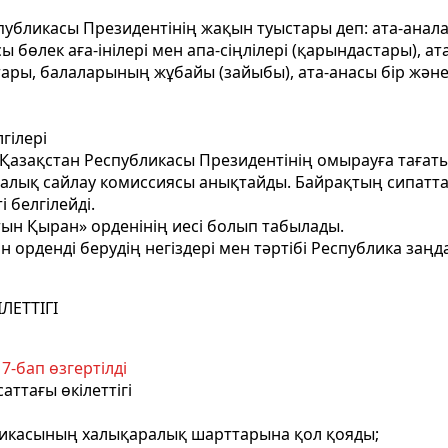
убликасы Президентінің жақын туыстары деп: ата-анала
 бөлек аға-інілері мен апа-сіңлілері (қарындастары), ат
ы, балаларының жұбайы (зайыбы), ата-анасы бір және ат
гiлерi
- Қазақстан Республикасы Президентінің омырауға тағаты
талық сайлау комиссиясы анықтайды. Байрақтың сипатта
 белгiлейдi.
тын Қыран» орденiнiң иесi болып табылады.
н ордендi берудiң негiздерi мен тәртібі Республика заңд
ЛЕТТIГI
7-бап өзгертілді
аттағы өкiлеттiгi
убликасының халықаралық шарттарына қол қояды;