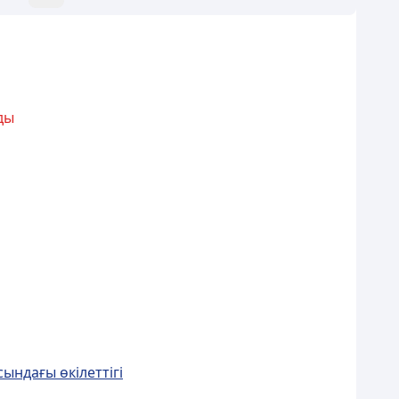
ды
ындағы өкiлеттiгi