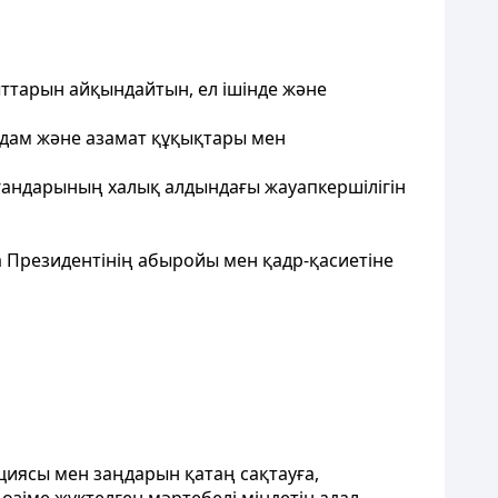
ыттарын айқындайтын, ел iшiнде және
дам және азамат құқықтары мен
органдарының халық алдындағы жауапкершiлiгiн
а Президентінің абыройы мен қадр-қасиетiне
циясы мен заңдарын қатаң сақтауға,