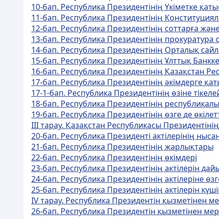
10-бап. Республика Президентiнiң Үкiметке қатыс
11-бап. Республика Президентінің Конституциялы
12-бап. Республика Президентiнiң соттарға және
13-бап. Республика Президентiнiң прокуратура 
14-бап. Республика Президентiнiң Орталық сайл
15-бап. Республика Президентiнiң Ұлттық Банкке 
16-бап. Республика Президентiнiң Қазақстан Р
17-бап. Республика Президентiнiң әкiмдерге қаты
17-1-бап. Республика Президентiнiң өзiне тiкел
18-бап. Республика Президентiнiң республикалы
19-бап. Республика Президентiнiң өзге де өкiлетт
III тарау. Қазақстан Республикасы Президентiнiң
20-бап. Республика Президентi актiлерiнiң ныс
21-бап. Республика Президентiнiң жарлықтары
22-бап. Республика Президентiнiң өкiмдерi
23-бап. Республика Президентiнiң актiлерiн да
24-бап. Республика Президентiнiң актiлерiне өз
25-бап. Республика Президентiнiң актiлерiн күшi
IV тарау. Республика Президентiн қызметiнен ме
26-бап. Республика Президентiн қызметiнен мерз