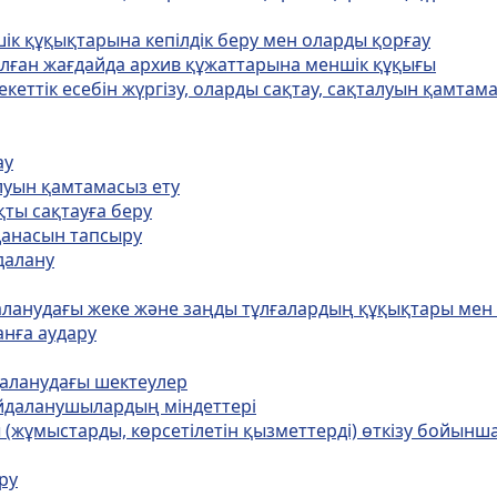
ік құқықтарына кепілдік беру мен оларды қорғау
тылған жағдайда архив құжаттарына меншік құқығы
еттік есебін жүргізу, оларды сақтау, сақталуын қамтама
ау
луын қамтамасыз ету
қты сақтауға беру
данасын тапсыру
далану
аланудағы жеке және заңды тұлғалардың құқықтары мен 
анға аудару
даланудағы шектеулер
айдаланушылардың мiндеттерi
 (жұмыстарды, көрсетілетін қызметтерді) өткізу бойынша
ру