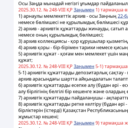
Осы Заңда мынадай негізгі ұғымдар пайдаланыл
2025.30.12. № 248-VIII ҚР
Заңымен
1) тармақша өз
1) арнаулы мемлекеттік архив - осы Заңның
22-
немесе бөлімшесі
не құрылымдық бөлімшесі құ
2) архив - архивтік құжаттарды жинауды, сатып 
немесе оның құрылымдық бөлімшесі;
3) архив коллекциясы - қор құрушылар қызметін
4) архив қоры - бір-бірімен тарихи немесе қис
5) архивтік құжат - қоғам мен мемлекет үшін м
құжат;
2025.30.12. № 248-VIII ҚР
Заңымен
5-1) тармақша
5-1) архивтік құжаттарды депозитарлық сақтау -
архив арасындағы шартта айқындалатын талапт
6) архивтік құжаттарды есепке алу (бұдан әрі - 
алу бірлігінің белгілі бір кешенге және олардың
7) архивтік құжаттарды пайдаланушы - ақпаратты
8) архивтік құжаттарды ретке келтіру (бұдан әрі 
бірліктерін (істерді) Қазақстан Республикасын
жұмыстар кешені;
2025.30.12. № 248-VIII ҚР
Заңымен
9) тармақша жа