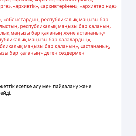
ерге», «архивтік», «архивтерінен», «архивтерінде»
», «облыстардың, республикалық маңызы бар
блыстың, республикалық маңызы бар қаланың,
алық маңызы бар қаланың және астананың»
еспубликалық маңызы бар қалалардың»,
убликалық маңызы бар қаланың», «астананың,
ызы бар қаланың» деген сөздермен
кеттік есепке алу
мен пайдалану және
ейді.