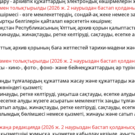
дару - архивтік құжаттардың электрондық көшірмелерін 
мен толықтырылды (2026 ж. 2 наурыздан бастап қолданысқ
шірмесі - өзге мемлекеттердің, сондай-ақ жеке немесе з
ртқы белгілерін қайталап көрсететін көшірме;
азақстан Республикасының Ұлттық архив қорын қалыптаст
инауды, жинақтауды, ретке келтіруді, сақтауды, есепк
 Ұлттық архив қорының баға жетпестей тарихи-мәдени ж
амен толықтырылды (2026 ж. 2 наурыздан бастап қолданы
ы - кино-, фото-, фоно- және бейнеқұжаттардың әр түріні
аңды тұлғалардың құжаттама жасау және құжаттарды жасау
өніндегі қызметі;
жинауды, ретке келтіруді, уақытша сақтауды, есепке алу
есепке алуды жүзеге асыратын мемлекеттік заңды тұлғ
сатып алуды, жинақтауды, ретке келтіруді, сақтауды, ес
ылымдық бөлімшесі немесе қызметі, жинауы және сатып 
аңа редакцияда (2026 ж. 2 наурыздан бастап қолданысқа 
і, қызметшіні жұмысқа, қызметке қабылдау кезінде, ауыс