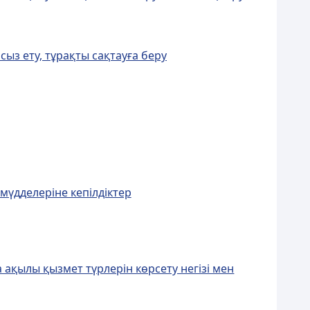
сыз ету, тұрақты сақтауға беру
мүдделеріне кепілдіктер
 ақылы қызмет түрлерін көрсету негізі мен