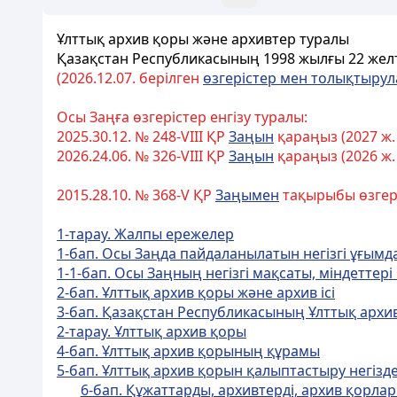
Ұлттық архив қоры және архивтер туралы
Қазақстан Республикасының
1998 жылғы 22 жел
(2026.
12.07. берілген
өзгерістер мен толықтыру
Осы Заңға өзгерістер енгізу туралы:
2025.30.12. № 248-VIII ҚР
Заңын
қараңыз (2027 ж.
2026.24.06. № 326-VIII ҚР
Заңын
қараңыз (2026 ж.
2015.28.10. № 368-V ҚР
Заңымен
тақырыбы өзгерт
1-тарау. Жалпы ережелер
1-бап. Осы Заңда пайдаланылатын негізгі ұғымд
1-1-бап. Осы Заңның негізгі мақсаты, міндеттер
2-бап. Ұлттық архив қоры және архив ісі
3-бап. Қазақстан Республикасының Ұлттық архи
2-тарау. Ұлттық архив қоры
4-бап. Ұлттық архив қорының құрамы
5-бап. Ұлттық архив қорын қалыптастыру негізд
6-бап. Құжаттарды, архивтерді, архив қорл