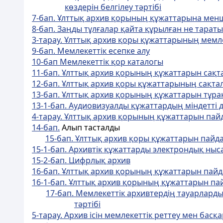
көздерін белгілеу тәртібі
7-бап. Ұлттық архив қорының құжаттарына менш
8-бап. Заңды тұлғалар қайта құрылған не тара
3-тарау. Ұлттық архив қоры құжаттарының мемлек
9-бап. Мемлекеттік есепке алу
10-бап Мемлекеттік қор каталогы
11-бап. Ұлттық архив қорының құжаттарын сақт
12-бап. Ұлттық архив қоры құжаттарының сақта
13-бап. Ұлттық архив қорының құжаттарын тұра
13-1-бап. Аудиовизуалды құжаттардың міндетті 
4-тарау. Ұлттық архив қорының құжаттарын пай
14-бап.
Алып тасталды
15-бап. Ұлттық архив қоры құжаттарын пайд
15-1-бап. Архивтік құжаттарды электрондық ныс
15-2-бап. Цифрлық архив
16-бап. Ұлттық архив қорының құжаттарын пай
16-1-бап. Ұлттық архив қорының құжаттарын п
17-бап. Мемлекеттік архивтердің тауарларды
тәртібі
5-тарау. Архив ісін мемлекеттік реттеу мен басқа