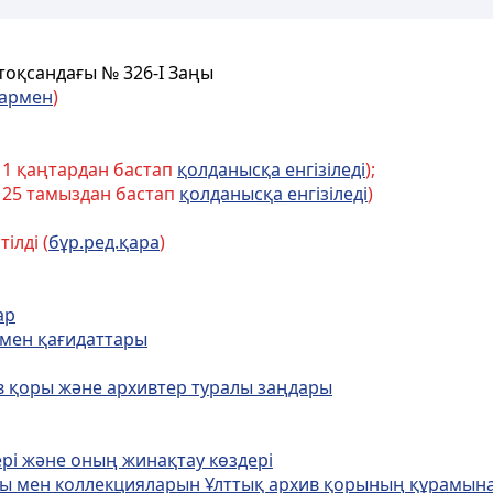
тоқсандағы № 326-I Заңы
лармен
)
 1 қаңтардан бастап
қолданысқа енгізіледі
);
 25 тамыздан бастап
қолданысқа енгізіледі
)
ілді (
бұр.ред.қара
)
ар
і мен қағидаттары
в қоры және архивтер туралы заңдары
ері және оның жинақтау көздері
ары мен коллекцияларын Ұлттық архив қорының құрамын