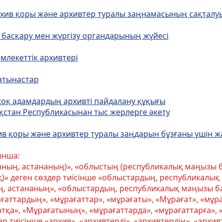
рхив қоры және архивтер туралы заңнамасының сақталу
н басқару мен жүргізу органдарының жүйесі
млекеттік архивтері
атынастар
жоқ адамдардың архивті пайдалану құқығы
қстан Республикасынан тыс жерлерге әкету
ив қоры және архивтер туралы заңдарын бұзғаны үшін ж
ынша:
ның, астананың)», «облыстың (республикалық маңызы б
)» деген сөздер тиісінше «облыстардың, республикалық
, астананың», «облыстардың, республикалық маңызы ба
ғаттардың», «мұрағаттар», «мұрағаты», «Мұрағат», «мұр
тқа», «Мұрағатының», «мұрағаттарда», «мұрағаттарға», 
тиісінше «архив», «архивтерді», «архивтердің», «архивте