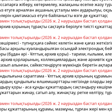
іссапарға жіберу, көтермелеу, жалақыны есепке жазу тур
туге арналған ақшаның ұсталуы мен аударылуы, оқуы, бі
ерін қамтамасыз етуге байланысты өзге де құжаттар;
амен толықтырылды (2026 ж. 2 наурыздан бастап қолданы
ық архив қорының тұрақты сақтауға берілуге тиісті құжа
амен толықтырылды (2026 ж. 2 наурыздан бастап қолданы
көшірмесі - түпнұсқаға сәйкес келетін және қағаз жеткі
басы арқылы куәландырылған осындай электрондық бей
ы (бұдан әрі - Ұлттық архив қоры) - тарихи, ғылыми, әл
с архив қорларының, коллекциялардың және архивтік қ
жазып алынған, сәйкестендіруге мүмкіндік беретін ақпара
амен толықтырылды (2026 ж. 2 наурыздан бастап қолданы
ндылығына сараптама - Ұлттық архив қорының құрамына 
ттардың құндылығы өлшемшарттары негізінде оларды зер
андыру қоры - аса құнды құжаттардың сақтандыру көшірм
жаттарын жинау, сатып алу, жинақтау, ретке келтіру, тұр
амен толықтырылды (2026 ж. 2 наурыздан бастап қолданы
қоры құжаттарының құрамы, мазмұны, тұрған жері мен қо