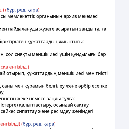
) (
бұр. ред. қара
)
асы мемлекеттік органының архив мекемесі
у мен пайдалануды жүзеге асыратын заңды тұлға
біріктірілген құжаттардың жиынтығы;
н, сол сияқты меншік иесі үшін құндылығы бар
а енгізілді)
тай отырып, құжаттардың меншік иесі мен тиісті
дың саны мен құрамын белгілеу және әрбір есепке
у;
гінетін жеке немесе заңды тұлға;
е (істерге) қалыптастыру, осындай сақтау
сәйкес сипаттау және ресімдеу жөніндегі
гізілді) (
бұр. ред. қара
)