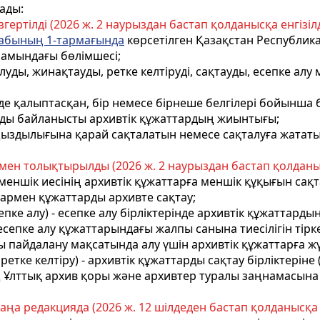
ады:
гертілді (2026 ж. 2 наурыздан бастап қолданысқа енгізілді
бабының 1-тармағында
көрсетілген Қазақстан Республик
рамындағы бөлімшесі
;
алуды, жинақтауды, ретке келтіруді, сақтауды, есепке ал
де қалыптасқан, бір немесе бірнеше белгілері бойынша 
ынды байланысты архивтік құжаттардың жиынтығы;
аңыздылығына қарай сақталатын немесе сақталуға жататы
мен толықтырылды (2026 ж. 2 наурыздан бастап қолданысқ
 меншік иесінің архивтік құжаттарға меншік құқығын сақ
армен құжаттарды архивте сақтау;
есепке алу) - есепке алу бірліктерінде архивтік құжаттар
 есепке алу құжаттарындағы жалпы санына тиесілігін тірке
 пайдалану мақсатында алу үшiн архивтік құжаттарға жү
- ретке келтіру) - архивтік құжаттарды сақтау бірліктерін
ың Ұлттық архив қоры және архивтер туралы заңнамасына 
ңа редакцияда (2026 ж. 12 шілдеден бастап қолданысқа ен