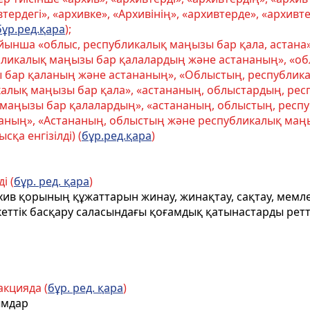
втердегі», «архивке», «Архивінің», «архивтерде», «архивт
бұр.ред.қара
);
ойынша «облыс, республикалық маңызы бар қала, астана
бликалық маңызы бар қалалардың және астананың», «о
ы бар қаланың және астананың», «Облыстың, республик
ликалық маңызы бар қала», «астананың, облыстардың, р
маңызы бар қалалардың», «астананың, облыстың, респ
аның», «Астананың, облыстың және республикалық маң
қа енгізілді) (
бұр.ред.қара
)
і (
бұр. ред. қара
)
хив
қорының құжаттарын
жинау, жинақтау, сақтау, мемле
кеттік басқару саласындағы қоғамдық қатынастарды ретт
акцияда (
бұр. ред. қара
)
ымдар