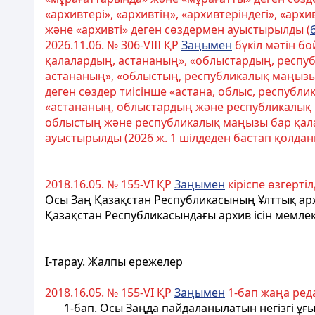
«архивтері», «архивтің», «архивтеріндегі», «архи
және «архивті» деген сөздермен ауыстырылды (
2026.11.06. № 306-VIII ҚР
Заңымен
бүкіл мәтін б
қалалардың, астананың», «облыстардың, респу
астананың», «облыстың, республикалық маңыз
деген сөздер тиісінше «астана, облыс, респуб
«астананың, облыстардың және республикалық 
облыстың және республикалық маңызы бар қал
ауыстырылды (2026 ж. 1 шілдеден бастап қолданыс
2018.16.05. № 155-VI ҚР
Заңымен
кіріспе өзгертілд
Осы Заң Қазақстан Республикасының Ұлттық
ар
Қазақстан Республикасындағы
архив
ісін мемле
I-тарау. Жалпы ережелер
2018.16.05. № 155-VI ҚР
Заңымен
1-бап жаңа ред
1-бап. Осы Заңда пайдаланылатын негізгі ұғ