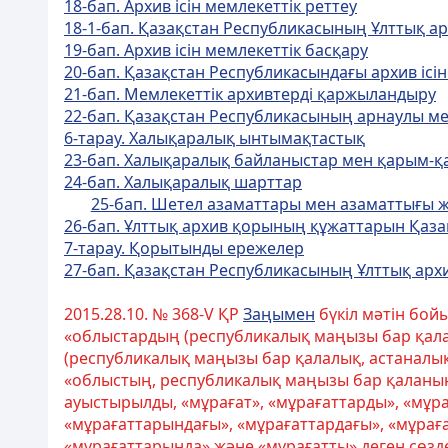
18-бап. Архив ісін мемлекеттік реттеу
18-1-бап. Қазақстан Республикасының Ұлттық а
19-бап. Архив ісін мемлекеттік басқару
20-бап. Қазақстан Республикасындағы архив ісі
21-бап. Мемлекеттік архивтерді қаржыландыру
22-бап. Қазақстан Республикасының арнаулы ме
6-тарау. Халықаралық ынтымақтастық
23-бап. Халықаралық байланыстар мен қарым-қ
24-бап. Халықаралық шарттар
25-бап. Шетел азаматтары мен азаматтығы 
26-бап. Ұлттық архив қорының құжаттарын Қаза
7-тарау. Қорытынды ережелер
27-бап. Қазақстан Республикасының Ұлттық арх
2015.28.10. № 368-V ҚР
Заңымен
бүкіл мәтін бой
«облыстардың (республикалық маңызы бар қала
(республикалық маңызы бар қалалық, астаналық
«облыстың, республикалық маңызы бар қаланың
ауыстырылды, «мұрағат», «мұрағаттарды», «мұра
«мұрағаттарындағы», «мұрағаттардағы», «мұраға
«мұрағаттарында» және «мұрағатты» деген сөздер 