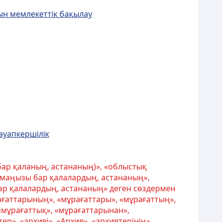
ын мемлекеттік бақылау
ауапкершілік
ар қаланың, астананың)», «облыстық
 маңызы бар қалалардың, астананың»,
р қалалардың, астананың» деген сөздермен
ағаттарының», «мұрағаттары», «мұрағаттың»,
«мұрағаттық», «мұрағаттарынан»,
р», «архиві», «Архив», «архивтерінің»,