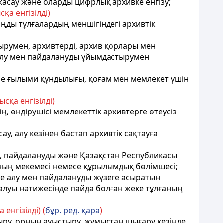
жасау және оларды цифрлық архивке енгізу;
а енгізілді)
аңды тұлғалардың меншігіндегі архивтік
ырумен, архивтерді, архив қорлары мен
е алу мен пайдалануды ұйымдастырумен
әне ғылыми құндылығы, қоғам мен мемлекет үшін
сқа енгізілді)
ң, өндірушісі мемлекеттік архивтерге өтеусіз
, алу кезінен бастап архивтік сақтауға
ды, пайдалануды және Қазақстан Республикасы
аның мекемесі немесе құрылымдық бөлімшесі;
епке алу мен пайдалануды жүзеге асыратын
алуы нәтижесінде пайда болған жеке тұлғаның
енгізілді) (
бұр. ред. қара
)
тыру, орнын ауыстыру, жұмыстан шығару кезінде