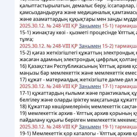
қалыптастырылатын, демалыс беру, іссапарлар, 
қамсыздандыруға және медициналық қамтамасыз е
және азаматтардың құқықтары мен заңды мүддел
2025.30.12. № 248-VIII ҚР
Заңымен
15-1) тармақш
15-1) жинақтау көзі - қызметі процесінде Ұлтт
тұлға;
2025.30.12. № 248-VIII ҚР
Заңымен
15-2) тармақш
15-2) қағаз жеткізгіштегі құжаттың электрондық 
жасаған адамның электрондық цифрлық қолтаң
16) Қазақстан Республикасының Ұлттық архив қор
маңызы бар мемлекеттік және мемлекеттік еме
17) құжат - материалдық жеткізгіште дәлме-дәл 
2025.30.12. № 248-VIII ҚР
Заңымен
17-1) тармақш
17-1) құжаттардың ғылыми және практикалық құ
белгілеу және оларды іріктеу мақсатында құжа
18) Құжаттар көшірмелерінің мемлекеттік сақт
19) мемлекеттік архив - Ұлттық архив қорының құ
пайдалану құқығы берілген мемлекеттік мекеме;
2025.30.12. № 248-VIII ҚР
Заңымен
19-1) тармақш
19-1) Мемлекеттік қор каталогы - Ұлттық архив 