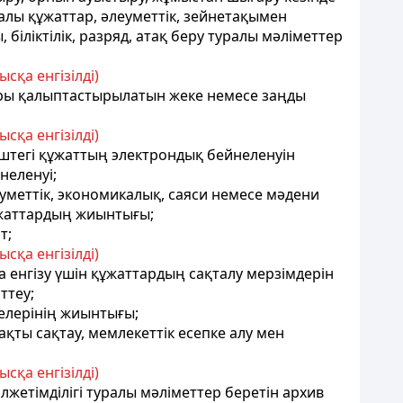
алы құжаттар, әлеуметтік, зейнетақымен
ліктілік, разряд, атақ беру туралы мәліметтер
сқа енгізілді)
ттары қалыптастырылатын жеке немесе заңды
сқа енгізілді)
згіштегі құжаттың электрондық бейнеленуін
неленуі;
еуметтік, экономикалық, саяси немесе мәдени
ұжаттардың жиынтығы;
т;
сқа енгізілді)
енгізу үшін құжаттардың сақталу мерзімдерін
ттеу;
елерінің жиынтығы;
ақты сақтау, мемлекеттік есепке алу мен
сқа енгізілді)
лжетімділігі туралы мәліметтер беретін архив