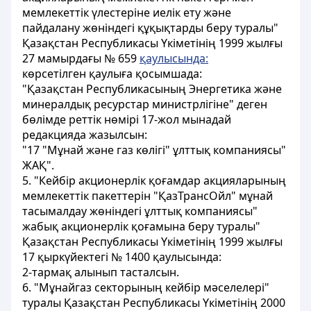
мемлекеттік үлестеріне иелік ету және
пайдалану жөніндегі құқықтарды беру туралы"
Қазақстан Республикасы Үкіметінiң 1999 жылғы
27 мамырдағы № 659
қаулысында:
көрсетiлген қаулыға қосымшада:
"Қазақстан Республикасының Энергетика және
минералдық ресурстар министрлігіне" деген
бөлiмде реттiк нөмiрi 17-жол мынадай
редакцияда жазылсын:
"17 "Мұнай және газ көлiгi" ұлттық компаниясы"
ЖАҚ".
5. "Кейбір акционерлік қоғамдар акцияларының
мемлекеттік пакеттерiн "ҚазТрансОйл" мұнай
тасымалдау жөніндегі ұлттық компаниясы"
жабық акционерлік қоғамына беру туралы"
Қазақстан Республикасы Үкіметінiң 1999 жылғы
17 қыркүйектегi № 1400 қаулысында:
2-тармақ алынып тасталсын.
6. "Мұнайгаз секторының кейбір мәселелерi"
туралы Қазақстан Республикасы Үкіметінiң 2000