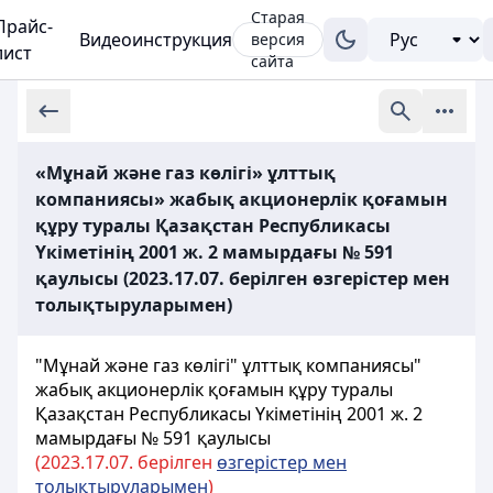
Старая
Прайс-
Видеоинструкция
версия
лист
сайта
«Мұнай және газ көлігі» ұлттық
компаниясы» жабық акционерлік қоғамын
құру туралы Қазақстан Республикасы
Үкіметінің 2001 ж. 2 мамырдағы № 591
қаулысы (2023.17.07. берілген өзгерістер мен
толықтыруларымен)
"Мұнай және газ көлiгi" ұлттық компаниясы"
жабық акционерлік қоғамын құру туралы
Қазақстан Республикасы Үкіметінің 2001 ж. 2
мамырдағы № 591 қаулысы
(2023.
17.07. берілген
өзгерістер мен
толықтыруларымен
)