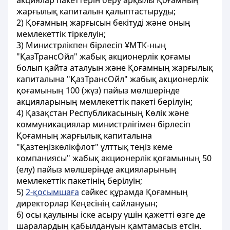
акциялар пакеттерiн беру арқылы Қоғамның
жарғылық капиталын қалыптастыруды;
2) Қоғамның жарғысын бекiтудi және оның
мемлекеттік тiркелуiн;
3) Министрлiкпен бiрлесiп ҰМТК-ның
"ҚазТрансОйл" жабық акционерлік қоғамы
болып қайта аталуын және Қоғамның жарғылық
капиталына "ҚазТрансОйл" жабық акционерлік
қоғамының 100 (жүз) пайыз мөлшерiнде
акцияларының мемлекеттік пакетi берiлуiн;
4) Қазақстан Республикасының Көлiк және
коммуникациялар министрлігімен бiрлесiп
Қоғамның жарғылық капиталына
"Қазтеңiзкөлiкфлот" ұлттық теңiз кеме
компаниясы" жабық акционерлік қоғамының 50
(елу) пайыз мөлшерiнде акцияларының
мемлекеттік пакетiнiң берiлуiн;
5)
2-қосымшаға
сәйкес құрамда Қоғамның
директорлар Кеңесiнiң сайлануын;
6) осы қаулыны iске асыру үшiн қажеттi өзге де
шаралардың қабылдануын қамтамасыз етсiн.