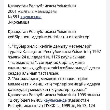
Қазақстан Республикасы Үкіметінің
2001 жылғы 2 мамырдағы
№ 591
қаулысына
3-қосымша
Қазақстан Республикасы Yкіметінiң
кейбір шешімдерiне енгiзiлетiн өзгерістер
1. "Құбыр желiсi көлiгiн дамыту мәселелерi"
туралы Қазақстан Республикасы Үкіметінiң 1997
жылғы 24 шiлдедегi № 1176 қаулысында:
1-тармақтағы ", сондай-ақ барлық жаңа
халықаралық құбыр желiсi жобаларында" деген
сөздер алынып тасталсын.
2. "Акциялардың мемлекеттік пакеттерiне
мемлекеттік меншіктің түрлерi және ұйымдарға
қатысудың мемлекеттік үлестерi туралы"
Қазақстан Республикасы Үкіметінiң 1999 жылғы
12 сәуірдегі № 405
қаулысында
(Қазақстан
Республикасының ПҮКЖ-ы, 1999 ж., № 13, 124-