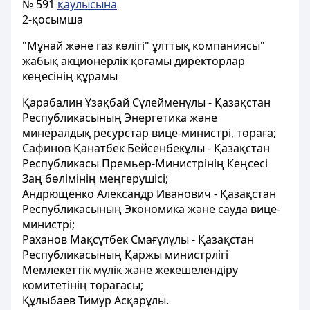
№ 591
қаулысына
2-қосымша
"Мұнай және газ көлігі" ұлттық компаниясы"
жабық акционерлік қоғамы директорлар
кеңесінің құрамы
Қарабалин Ұзақбай Сүлейменұлы - Қазақстан
Республикасының Энергетика және
минералдық ресурстар вице-министрі, төраға;
Сафинов Қанатбек Бейсенбекұлы - Қазақстан
Республикасы Премьер-Министрінің Кеңсесі
Заң бөлімінің меңгерушісі;
Андрющенко Александр Иванович - Қазақстан
Республикасының Экономика және сауда вице-
министрі;
Раханов Мақсұтбек Смағұлұлы - Қазақстан
Республикасының Қаржы министрлігі
Мемлекеттік мүлік және жекешелендіру
комитетінің төрағасы;
Құлыбаев Тимур Асқарұлы.