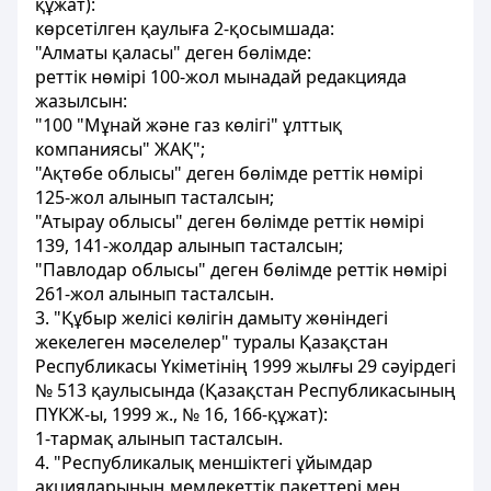
құжат):
көрсетiлген қаулыға 2-қосымшада:
"Алматы қаласы" деген бөлiмде:
реттiк нөмiрi 100-жол мынадай редакцияда
жазылсын:
"100 "Мұнай және газ көлiгi" ұлттық
компаниясы" ЖАҚ";
"Ақтөбе облысы" деген бөлiмде реттiк нөмiрi
125-жол алынып тасталсын;
"Атырау облысы" деген бөлiмде реттiк нөмiрi
139, 141-жолдар алынып тасталсын;
"Павлодар облысы" деген бөлiмде реттiк нөмiрi
261-жол алынып тасталсын.
3. "Құбыр желiсi көлiгiн дамыту жөніндегі
жекелеген мәселелер" туралы Қазақстан
Республикасы Үкiметінің 1999 жылғы 29 сәyiрдегi
№ 513 қаулысында (Қазақстан Республикасының
ПҮКЖ-ы, 1999 ж., № 16, 166-құжат):
1-тармақ алынып тасталсын.
4. "Республикалық меншіктегi ұйымдар
акцияларының мемлекеттік пакеттерi мен