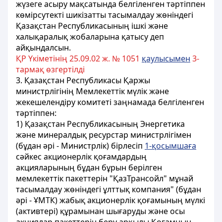
жүзеге асыру мақсатында белгiленген тәртiппен
көмiрсутектi шикiзатты тасымалдау жөніндегі
Қазақстан Республикасының ішкі және
халықаралық жобаларына қатысу деп
айқындалсын.
ҚР Үкіметінің 25.09.02 ж. № 1051
қаулысымен
3-
тармақ өзгертілді
3. Қазақстан Республикасы Қаржы
министрлігінiң Мемлекеттік мүлiк және
жекешелендiру комитетi заңнамада белгiленген
тәртiппен:
1) Қазақстан Республикасының Энергетика
және минералдық ресурстар министрлігімен
(бұдан әрi - Министрлiк) бірлесіп
1-қосымшаға
сәйкес акционерлік қоғамдардың
акцияларының бұдан бұрын берілген
мемлекеттік пакеттерін "ҚазТрансойл" мұнай
тасымалдау жөніндегі ұлттық компания" (бұдан
әрi - ҰМТК) жабық акционерлік қоғамының мүлкi
(активтерi) құрамынан шығаруды және осы