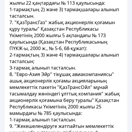
жылғы 22 қаңтардағы № 113 қаулысында:
1-тармақтың 2) және 3) тармақшалары алынып
тасталсын.
7. "ҚазТрансГаз" жабық акционерлік қоғамын
құру туралы" Қазақстан Республикасы
Үкіметінiң 2000 жылғы 5 ақпандағы № 173
қаулысында (Қазақстан Республикасының
ПҮКЖ-ы, 2000 ж., № 5-6, 68-құжат):
2-тармақтың 3) және 4) тармақшалары алынып
тасталсын;
3-тармақ алынып тасталсын.
8. "Евро-Азия Эйр" тiкұшақ авиакомпаниясы"
ашық акционерлік қоғамы акцияларының
мемлекеттік пакетiн "ҚазТрансОйл" мұнай
тасымалдау жөніндегі ұлттық компания" жабық
акционерлік қоғамына беру туралы" Қазақстан
Республикасы Үкіметінiң 2000 жылғы 25
мамырдағы № 785 қаулысында:
1-тармақ алынып тасталсын.
9. "Жекешелендiруге жатпайтын мемлекеттік