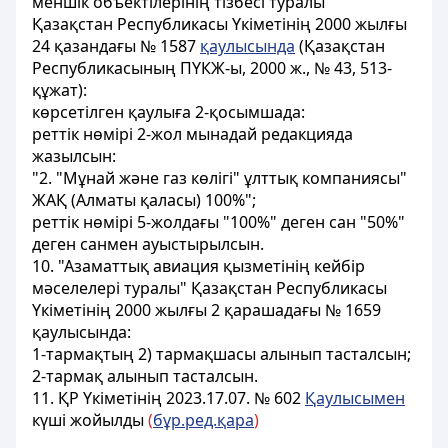
меншiк объектiлерiнiң тiзбесi туралы"
Қазақстан Республикасы Үкіметінiң 2000 жылғы
24 қазандағы № 1587
қаулысында
(Қазақстан
Республикасының ПҮКЖ-ы, 2000 ж., № 43, 513-
құжат):
көрсетiлген қаулыға 2-қосымшада:
реттiк нөмiрi 2-жол мынадай редакцияда
жазылсын:
"2. "Мұнай және газ көлігі" ұлттық компаниясы"
ЖАҚ (Алматы қаласы) 100%";
реттiк нөмiрi 5-жолдағы "100%" деген сан "50%"
деген санмен ауыстырылсын.
10. "Азаматтық авиация қызметiнiң кейбір
мәселелерi туралы" Қазақстан Республикасы
Үкіметінiң 2000 жылғы 2 қарашадағы № 1659
қаулысында:
1-тармақтың 2) тармақшасы алынып тасталсын;
2-тармақ алынып тасталсын.
11. ҚР Үкіметінің 2023.17.07. № 602
Қаулысымен
күші жойылды
(
бұр.ред.қара
)