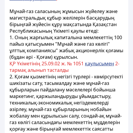
Мұнай-газ саласының жұмысын жүйелеу және
магистральдық құбыр желiлерiн басқарудың
бiрыңғай жүйесiн құру мақсатында Қазақстан
Республикасының Үкіметі қаулы етеді:
1. Оның жарғылық капиталына мемлекеттiң 100
пайыз қатысуымен "Мұнай және газ көлiгi"
ұлттық компаниясы" жабық акционерлік қоғамы
(бұдан әрi - Қоғам) құрылсын.
ҚР Үкіметінің 25.09.02 ж. № 1051
қаулысымен
2-
тармақ алынып тасталды
2. Қоғам қызметiнiң негiзгi түрлерi - көмiрсутектi
шикiзаты сату, тасымалдау және мұнай-газ
құбырларын пайдалану мәселелері бойынша
маркетинг, қаржыландыруды ұйымдастыру,
техникалық-экономикалық негiздемелердi
әзiрлеу, мұнай-газ құбырларының нобайын
жобалау мен құрылысын салу, сондай-ақ мұнай-
газ көлiгі саласындағы мемлекеттiң мүдделерiн
қорғау және бiрыңғай мемлекеттік саясатты