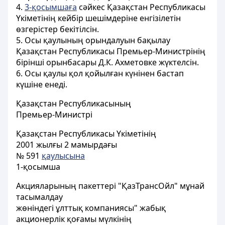
4.
3-қосымшаға
сәйкес Қазақстан Республикасы
Үкіметінiң кейбір шешiмдерiне енгiзiлетiн
өзгерістер бекітілсiн.
5. Осы қаулының орындалуын бақылау
Қазақстан Республикасы Премьер-Министрінің
бiрiншi орынбасары Д.К. Ахметовке жүктелсiн.
6. Осы қаулы қол қойылған күнінен бастап
күшiне енедi.
Қазақстан Республикасының
Премьер-Министрі
Қазақстан Республикасы Үкіметінің
2001 жылғы 2 мамырдағы
№ 591
қаулысына
1-қосымша
Акцияларының пакеттері "ҚазТрансОйл" мұнай
тасымалдау
жөніндегі ұлттық компаниясы" жабық
акционерлік қоғамы мүлкінің