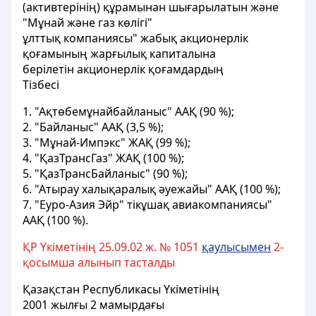
(активтерінің) құрамынан шығарылатын және
"Мұнай және газ көлігі"
ұлттық компаниясы" жабық акционерлік
қоғамының жарғылық капиталына
берілетін акционерлік қоғамдардың
Тізбесі
1. "Ақтөбемұнайбайланыс" ААҚ (90 %);
2. "Байланыс" ААҚ (3,5 %);
3. "Мұнай-Импэкс" ЖАҚ (99 %);
4. "ҚазТрансГаз" ЖАҚ (100 %);
5. "ҚазТрансБайланыс" (90 %);
6. "Атырау халықаралық әуежайы" ААҚ (100 %);
7. "Еуро-Азия Эйр" тікұшақ авиакомпаниясы"
ААҚ (100 %).
ҚР Үкіметінің 25.09.02 ж. № 1051
қаулысымен
2-
қосымша алынып тасталды
Қазақстан Республикасы Үкіметінің
2001 жылғы 2 мамырдағы