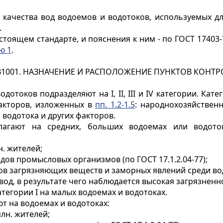
ь качества вод водоемов и водотоков, используемых д
.
тоящем стандарте, и пояснения к ним - по ГОСТ 17403-
ю 1
.
B1001. НАЗНАЧЕНИЕ И РАСПОЛОЖЕНИЕ ПУНКТОВ КОНТР
одотоков подразделяют на I, II, III и IV категории. Ка
акторов, изложенных в
пп. 1.2-1.5
: народнохозяйственн
 водотока и других факторов.
олагают на средних, больших водоемах или водот
. жителей;
дов промысловых организмов (по ГОСТ 17.1.2.04-77);
в загрязняющих веществ и заморных явлений среди во
вод, в результате чего наблюдается высокая загрязненн
тегории I на малых водоемах и водотоках.
ют на водоемах и водотоках:
млн. жителей;