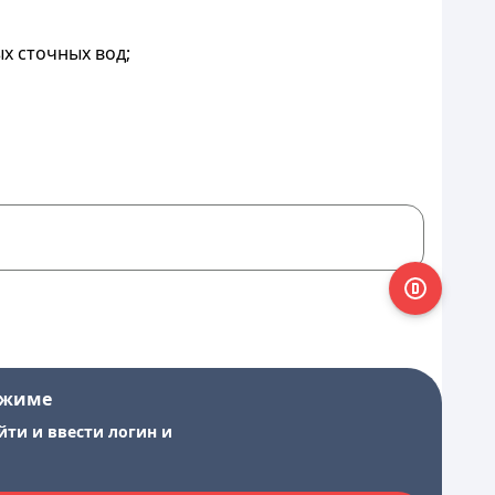
х сточных вод;
ежиме
йти и ввести логин и