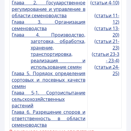
Глава 2. Государственное
(статьи 4-10)
регулирование и управление в
области семеноводства
(статьи 11-
Глава 3. Организация
12)
семеноводства
(статьи 13-
Глава 4. Производство,
20)
заготовка, обработка,
(статьи 21-
хранение,
23)
транспортировка,
(статьи 23-3
реализация и
- 23-4)
использование семян
(статьи 24-
Глава 5. Порядок определения
25)
сортовых и посевных качеств
семян
Глава 5-1. Сортои
спытание
сельскохозяйственных
растений
Глава 6. Разрешение споров и
ответственность в области
семеноводства