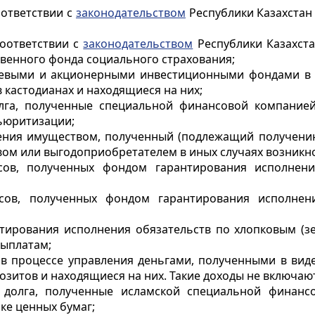
оответствии с
законодательством
Республики Казахстан
соответствии с
законодательством
Республики Казахст
твенного фонда социального страхования;
аевыми и акционерными инвестиционными фондами в 
 кастодианах и находящиеся на них;
олга, полученные специальной финансовой компанией
кьюритизации;
ления имуществом, полученный (подлежащий получени
ом или выгодоприобретателем в иных случаях возникн
сов, полученных фондом гарантирования исполнен
осов, полученных фондом гарантирования исполнен
нтирования исполнения обязательств по хлопковым (з
ыплатам;
 в процессе управления деньгами, полученными в вид
зитов и находящиеся на них. Такие доходы не включаю
 долга, полученные исламской специальной финанс
ке ценных бумаг;