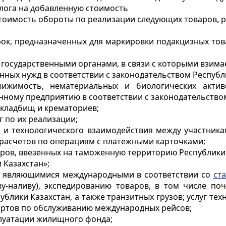
алога на добавленную стоимость
оимость обороты по реализации следующих товаров, ра
;
рок, предназначенных для маркировки подакцизных тов
государственными органами, в связи с которыми взима
нных нужд в соответствии с законодательством Республ
вижимость, нематериальных и биологических акти
нному предприятию в соответствии с законодательством
 кладбищ и крематориев;
г по их реализации;
и технологического взаимодействия между участникам
расчетов по операциям с платежными карточками;
оваров, ввезенных на таможенную территорию Республи
 Казахстан»;
ми, являющимися международными в соответствии со
ст
ливу-наливу), экспедированию товаров, в том числе п
блики Казахстан, а также транзитных грузов; услуг те
портов по обслуживанию международных рейсов;
плуатации жилищного фонда;