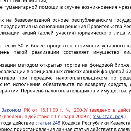
гентских облигаций;
иде гуманитарной помощи в случае возникновения чрез
ых на безвозмездной основе республиканским госуда
 предприятия на основании решения Правительства Рес
лизации акций (долей участия) юридического лица и
, если 50 и более процентов стоимости уставного ка
ень такой реализации составляет имущество лиц
лизации методом открытых торгов на фондовой бирже
 реализации в официальных списках данной фондовой б
ктивов при передаче налогоплательщиком по реше
счет исполнения обязательств по возврату средств,
гарантии. Перечень налогоплательщиков и имущества, у
с
Законом
РК от 16.11.09 г. № 200-IV (введено в дейс
V (введены в действие с 1 января 2009 г.) (
см. стар. ред.
)
 года действие
статьи 248
Кодекса Республики Казахста
период приостановления данная статья действует в сле