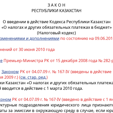
З А К О Н
РЕСПУБЛИКИ КАЗАХСТАН
О введении в действие Кодекса Республики Казахстан
«О налогах и других обязательных платежах в бюджет»
(Налоговый кодекс)
зменениями и дополнениями
по состоянию на 09.06.2010
нений от 30 июня 2010 года
ие
Премьер-Министра РК от 15 декабря 2008 года № 282-
с
Законом
РК от 04.07.09 г. № 167-IV (введены в действие с
 2009 г.) (
см. стар. ред.
)
и Казахстан «О налогах и других обязательных платежа
й вводится в действие с 1 марта 2010 года.
коном
РК от 04.07.09 г. № 167-IV (введено в действие с 1 я
труктурные подразделения юридического лица признаю
аты за эмиссии в окружающую среду в случае, если ю