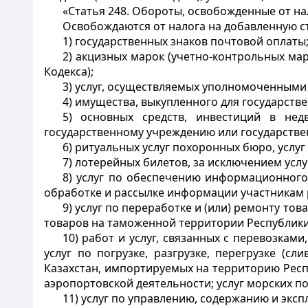
«Статья 248. Обороты, освобожденные от н
Освобождаются от налога на добавленную ст
1) государственных знаков почтовой оплаты
2) акцизных марок (учетно-контрольных ма
Кодекса);
3) услуг, осуществляемых уполномоченными 
4) имущества, выкупленного для государстве
5) основных средств, инвестиций в нед
государственному учреждению или государстве
6) ритуальных услуг похоронных бюро, услуг
7) лотерейных билетов, за исключением услу
8) услуг по обеспечению информационного 
обработке и рассылке информации участникам 
9) услуг по переработке и (или) ремонту т
товаров на таможенной территории Республики
10) работ и услуг, связанных с перевозка
услуг по погрузке, разгрузке, перегрузке (с
Казахстан, импортируемых на территорию Респу
аэропортовской деятельности; услуг морских 
11) услуг по управлению, содержанию и экс