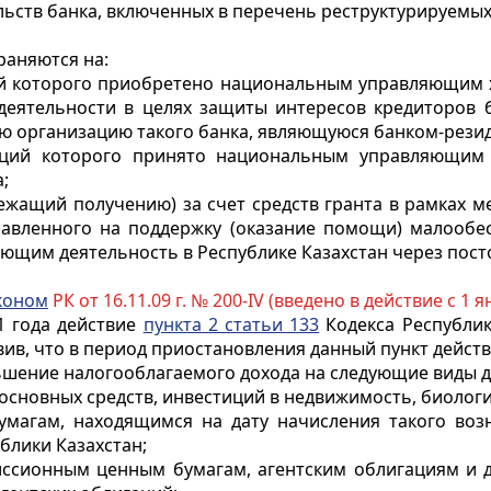
льств банка, включенных в перечень реструктурируемых
раняются на:
ий которого приобретено национальным управляющим 
 деятельности в целях защиты интересов кредиторов 
юю организацию такого банка, являющуюся банком-резид
кций которого принято национальным управляющим 
;
лежащий получению) за счет средств гранта в рамках 
правленного на поддержку (оказание помощи) малообе
щим деятельность в Республике Казахстан через пост
коном
РК от 16.11.09 г. № 200-IV (введено в действие с 1 я
1 года действие
пункта 2 статьи 133
Кодекса Республик
вив, что в период приостановления данный пункт дейст
ьшение налогооблагаемого дохода на следующие виды д
основных средств, инвестиций в недвижимость, биологи
умагам, находящимся на дату начисления такого во
блики Казахстан;
иссионным ценным бумагам, агентским облигациям и 