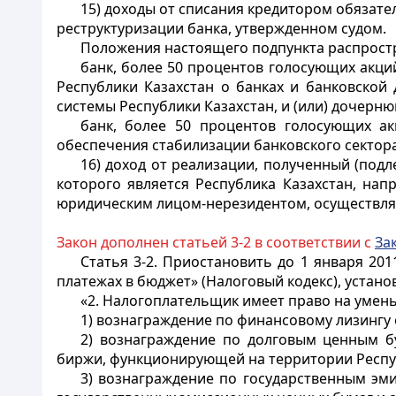
15) доходы от списания кредитором обязате
реструктуризации банка, утвержденном судом.
Положения настоящего подпункта распрост
банк, более 50 процентов голосующих акц
Республики Казахстан о банках и банковской
системы Республики Казахстан, и (или) дочерн
банк, более 50 процентов голосующих а
обеспечения стабилизации банковского сектора
16) доход от реализации, полученный (под
которого является Республика Казахстан, на
юридическим лицом-нерезидентом, осуществляю
Закон дополнен статьей 3-2 в соответствии с
За
Статья 3-2.
Приостановить до 1 января 201
платежах в бюджет» (Налоговый кодекс), устано
«2. Налогоплательщик имеет право на умен
1) вознаграждение по финансовому лизингу 
2) вознаграждение по долговым ценным б
биржи, функционирующей на территории Респу
3) вознаграждение по государственным эм