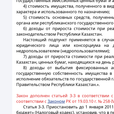
государственных эмиссионных ценных бумаг и а
4) стоимость имущества, полученного в в
характера и использованного по назначению;
5) стоимость основных средств, полученн
органа или республиканского государственного
6) доходы от прироста стоимости при реа
законодательством Республики Казахстан.
Настоящий подпункт применяется в случае
юридического лица или консорциума на д
недропользователем (недропользователями);
7) доходы от прироста стоимости при реа
Казахстан, ценных бумаг, находящихся на день
8) доходы от выбытия фиксированных а
государственную собственность имущества в 
исполнение обязательств по государственной 
Правительством Республики Казахстан.».
Закон дополнен статьей 3-3 в соответствии 
соответствии с
Законом
РК от 19.03.10 г. № 258-I
Статья 3-3.
Приостановить до 1 января 2011
бюджет» (Налоговый кодекс), установив, что в 