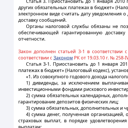
Статья 3.
Приостановить до 1 января 2010 
других обязательных платежах в бюджет» (Нало
электронном виде считать дату уведомления о
доставку сообщений.
Органы налоговой службы обязаны не позд
обеспечивающей гарантированную доставку
отчетности.
Закон дополнен статьей 3-1 в соответствии 
соответствии с
Законом
РК от 19.03.10 г. № 258-I
Статья 3-1.
Приостановить до 1 января 201
платежах в бюджет» (Налоговый кодекс), устано
«1. Из совокупного годового дохода налог
1) дивиденды, за исключением выплачив
инвестиционными фондами рискового инвести
2) сумма обязательных календарных, допо
гарантирование депозитов физических лиц;
3) сумма обязательных, дополнительных и 
4) сумма денег, полученная организацией
страховых выплат, в порядке удовлетворен
выплатам;