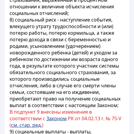
страхования, выраженный в процентном
отношении к величине объекта исчисления
социальных отчислений;
8) социальный риск - наступление события,
влекущего утрату трудоспособности и (или)
потерю работы, потерю кормильца, а также
потерю дохода в связи с беременностью и
родами, усыновлением (удочерением)
новорожденного ребенка (детей) и уходом за
ребенком по достижении им возраста одного
года, в результате которого участник системы
обязательного социального страхования, за
которого производились социальные
отчисления, либо в случае его смерти члены
семьи, состоявшие на его иждивении,
приобретают право на получение социальных
выплат в соответствии с настоящим Законом;
В подпункт 9 внесены изменения в
соответствии с
Законом
РК от 04.02.13 г. № 75-V
(
см. стар. ред.
)
9) социальные выплаты - выплаты,