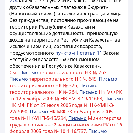
774
Кодекса Республики Казахстан «О налогах и
других обязательных платежах в бюджет»
(Налоговый кодекс), а также иностранцы и лица
без гражданства, постоянно проживающие на
территории Республики Казахстан и
осуществляющие деятельность, приносящую
доход на территории Республики Казахстан, за
исключением лиц, достигших возраста,
предусмотренного
пунктом 1 статьи 11
Закона
Республики Казахстан «О пенсионном
обеспечении в Республике Казахстан».
См.:
Письмо
территориального НК № 762,
Письмо
территориального НК № 645,
Письмо
территориального НК № 326,
Письмо
территориального НК № 264,
Письмо
НК МФ РК
от 12 декабря 2006 № НК-УМ-3-19/11663,
Письмо
НК МФ РК от 27 июля 2005 года № НК-УМН-3-
22/7090,
Письмо
НК МФ РК от 5 апреля 2005
года № НК-УНП-5-15/294,
Письмо
Министерства
труда и социальной защиты населения РК от 16
февраля 2005 года № 10-1-16/737,
Письмо