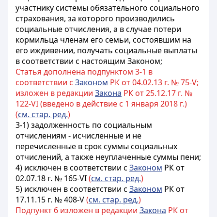
участнику системы обязательного социального
страхования, за которого производились
социальные отчисления, а в случае потери
кормильца членам его семьи, состоявшим на
его иждивении, получать социальные выплаты
в соответствии с настоящим Законом;
Статья дополнена подпунктом 3-1 в
соответствии с
Законом
РК от 04.02.13 г. № 75-V;
изложен в редакции
Закона
РК от 25.12.17 г. №
122-VI (введено в действие с 1 января 2018 г.)
(
см. стар. ред.
)
3-1) задолженность по социальным
отчислениям - исчисленные и не
перечисленные в срок суммы социальных
отчислений, а также неуплаченные суммы пени;
4)
исключен в соответствии с
Законом
РК от
02.07.18 г. № 165-VI
(
см. стар. ред.
)
5) исключен в соответствии с
Законом
РК от
17.11.15 г. № 408-V
(
см. стар. ред.
)
Подпункт 6 изложен в редакции
Закона
РК от