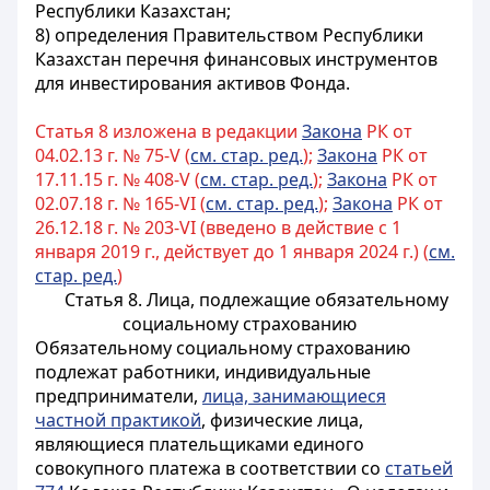
Республики Казахстан;
8) определения Правительством Республики
Казахстан перечня финансовых инструментов
для инвестирования активов Фонда.
Статья 8 изложена в редакции
Закона
РК от
04.02.13 г. № 75-V (
см. стар. ред.
);
Закона
РК от
17.11.15 г. № 408-V (
см. стар. ред.
);
Закона
РК от
02.07.18 г. № 165-VI (
см. стар. ред.
);
Закона
РК от
26.12.18 г. № 203-VI (введено в действие с 1
января 2019 г., действует до 1 января 2024 г.) (
см.
стар. ред.
)
Статья 8. Лица, подлежащие обязательному
социальному страхованию
Обязательному социальному страхованию
подлежат работники, индивидуальные
предприниматели,
лица, занимающиеся
частной практикой
, физические лица,
являющиеся плательщиками единого
совокупного платежа в соответствии со
статьей