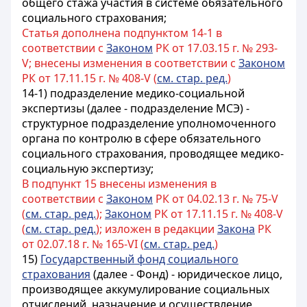
общего стажа участия
в системе обязательного
социального страхования;
Статья дополнена подпунктом 14-1 в
соответствии с
Законом
РК от 17.03.15 г. № 293-
V; внесены изменения в соответствии с
Законом
РК от 17.11.15 г. № 408-V (
см. стар. ред.
)
14-1) подразделение медико-социальной
экспертизы (далее - подразделение МСЭ) -
структурное подразделение уполномоченного
органа по
контролю в сфере обязательного
социального страхования
, проводящее медико-
социальную экспертизу;
В подпункт 15 внесены изменения в
соответствии с
Законом
РК от 04.02.13 г. № 75-V
(
см. стар. ред.
);
Законом
РК от 17.11.15 г. № 408-V
(
см. стар. ред.
); изложен в редакции
Закона
РК
от 02.07.18 г. № 165-VI (
см. стар. ред.
)
15)
Государственный фонд социального
страхования
(далее - Фонд) - юридическое лицо,
производящее аккумулирование социальных
отчислений, назначение и осуществление