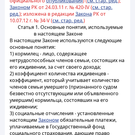
официального
опубликования
) (
см. стар. ред.
);
Законом
РК от 24.03.11 г. № 420-IV (
см. стар.
ред.
); изложена в редакции
Закона
РК от
10.07.12 г. № 34-V (
см. стар. ред.
)
Статья 1. Основные понятия, используемые
в настоящем Законе
В настоящем Законе используются следующие
основные понятия:
1) кормилец - лицо, содержащее
нетрудоспособных членов семьи, состоящих на
его иждивении, за счет своего дохода;
2) коэффициент количества иждивенцев -
коэффициент, который учитывает количество
членов семьи умершего (признанного судом
безвестно отсутствующим или объявленного
умершим) кормильца, состоявших на его
иждивении;
3) социальные отчисления - установленные
настоящим
Законом
обязательные платежи,
уплачиваемые в Государственный фонд
социального страхования, дающие право