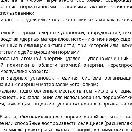
ещества в любом агрегатном состоянии, содержащи
ванные нормативными правовыми актами значения,
спользованию;
риалы, определяемые подзаконными актами как таков
томной энергии - ядерные установки, оборудование, те
одства ядерных материалов, источники ионизирующего 
аженных в единицах активности, при которой или ни
ветствии с действующими нормами;
ования атомной энергии (далее - уполномоченный 
й политики в области атомной энергии, нераспро
Республике Казахстан.
и ядерных установок - единая система организац
а лиц к ядерным материалам установкам;
ально подготовленных местах (в том числе в специа
жность их извлечения для использования, переработки
ция, имеющая лицензию уполномоченного органа на о
 объекта, обеспечивающее с определенной вероятность
ие или способные воспроизвести делящиеся (расщепля
том числе реакторы атомных станций, космических и 