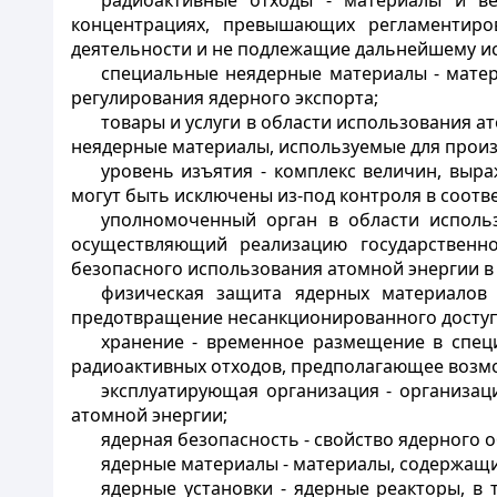
радиоактивные отходы - материалы и в
концентрациях, превышающих регламентиро
деятельности и не подлежащие дальнейшему и
специальные неядерные материалы - мате
регулирования ядерного экспорта;
товары и услуги в области использования а
неядерные материалы, используемые для произв
уровень изъятия - комплекс величин, выр
могут быть исключены из-под контроля в соот
уполномоченный орган в области использ
осуществляющий реализацию государственно
безопасного использования атомной энергии в 
физическая защита ядерных материалов 
предотвращение несанкционированного доступ
хранение - временное размещение в специ
радиоактивных отходов, предполагающее возмо
эксплуатирующая организация - организа
атомной энергии;
ядерная безопасность - свойство ядерного
ядерные материалы - материалы, содержащ
ядерные установки - ядерные реакторы, в 