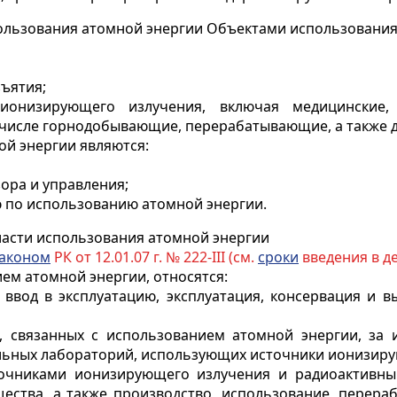
ользования атомной энергии Объектами использования
ъятия;
ионизирующего излучения, включая медицинские, у
числе горнодобывающие, перерабатывающие, а также д
ой энергии являются:
ора и управления;
 по использованию атомной энергии.
асти использования атомной энергии
аконом
РК от 12.01.07 г. № 222-III (см.
сроки
введения в де
ием атомной энергии, относятся:
 ввод в эксплуатацию, эксплуатация, консервация и в
, связанных с использованием атомной энергии, за 
льных лабораторий, использующих источники ионизиру
очниками ионизирующего излучения и радиоактивны
ества, а также производство, использование, перера