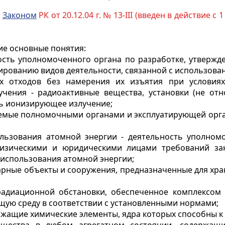
с
Законом
РК от 20.12.04 г. № 13-III (введен в действие с 1
ие основные понятия:
ность уполномоченного органа по разработке, утвержд
ированию видов деятельности, связанной с использова
ых отходов без намерения их изъятия при условия
чения - радиоактивные вещества, установки (не отн
ть ионизирующее излучение;
ляемые полномочными органами и эксплуатирующей орг
льзования атомной энергии - деятельность уполномо
изическими и юридическими лицами требований зак
 использования атомной энергии;
арные объекты и сооружения, предназначенные для хра
 радиационной обстановки, обеспеченное комплексо
щую среду в соответствии с установленными нормами;
ржащие химические элементы, ядра которых способны к