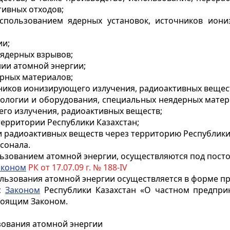
тивных отходов;
спользованием ядерных установок, источников ион
ии;
 ядерных взрывов;
ии атомной энергии;
ерных материалов;
чников ионизирующего излучения, радиоактивных вещес
нологии и оборудования, специальных неядерных матер
го излучения, радиоактивных веществ;
территории Республики Казахстан;
и радиоактивных веществ через территорию Республики
сонала.
ользованием атомной энергии, осуществляются под пост
аконом
РК от 17.07.09 г. № 188-IV
ользования атомной энергии осуществляется в форме п
 с
Законом
Республики Казахстан «О частном предпри
стоящим Законом.
зования атомной энергии