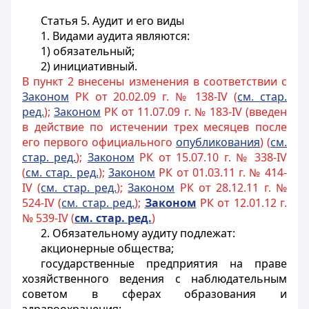
Статья 5. Аудит и его виды
1. Видами аудита являются:
1) обязательный;
2) инициативный.
В пункт 2 внесены изменения в соответствии с
Законом
РК от 20.02.09 г. № 138-IV (
см. стар.
ред.
);
Законом
РК от 11.07.09 г. № 183-IV (введен
в действие по истечении трех месяцев после
его первого официального
опубликования
) (
см.
стар. ред.
);
Законом
РК от 15.07.10 г. № 338-IV
(
см. стар. ред.
);
3аконом
РК от 01.03.11 г. № 414-
IV (
см. стар. ред.
);
Законом
РК от 28.12.11 г. №
524-IV (
см. стар. ред.
);
Законом
РК от 12.01.12 г.
№ 539-IV (
см. стар. ред.
)
2. Обязательному аудиту подлежат:
акционерные общества;
государственные предприятия на праве
хозяйственного ведения с наблюдательным
советом в сферах образования и