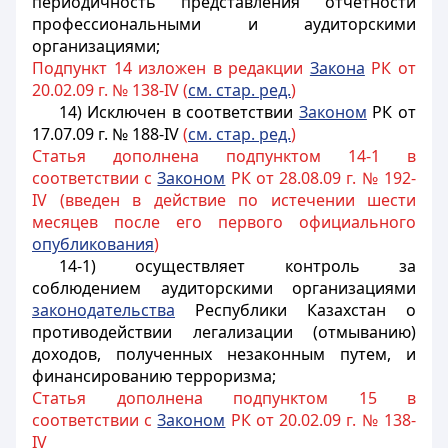
периодичность представления отчетности
профессиональными и аудиторскими
организациями;
Подпункт 14 изложен в редакции
Закона
РК от
20.02.09 г. № 138-IV (
см. стар. ред.
)
14) Исключен в соответствии
Законом
РК от
17.07.09 г. № 188-IV
(
см. стар. ред.
)
Статья дополнена подпунктом 14-1 в
соответствии с
Законом
РК от 28.08.09 г. № 192-
IV (введен в действие по истечении шести
месяцев после его первого официального
опубликования
)
14-1) осуществляет контроль за
соблюдением аудиторскими организациями
законодательства
Республики Казахстан о
противодействии легализации (отмыванию)
доходов, полученных незаконным путем, и
финансированию терроризма;
Статья дополнена подпунктом 15 в
соответствии с
Законом
РК от 20.02.09 г. № 138-
IV