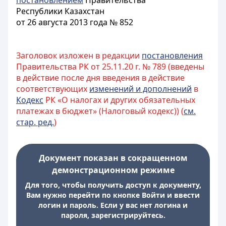
постановлением
Правительства
Республики Казахстан
от 26 августа 2013 года № 852
Заголовок изложен в редакции
постановления
Правительства РК от 25.11.20 г. № 789 (введены
в действие после дня введения в действие
соответствующих
изменений и дополнений
в
Кодекс
РК «О налогах и других обязательных
платежах в бюджет» (Налоговый кодекс)) (
см.
стар. ред.
)
Документ показан в сокращенном
демонстрационном режиме
Для того, чтобы получить доступ к документу,
Вам нужно перейти по кнопке Войти и ввести
логин и пароль. Если у вас нет логина и
пароля, зарегистрируйтесь.