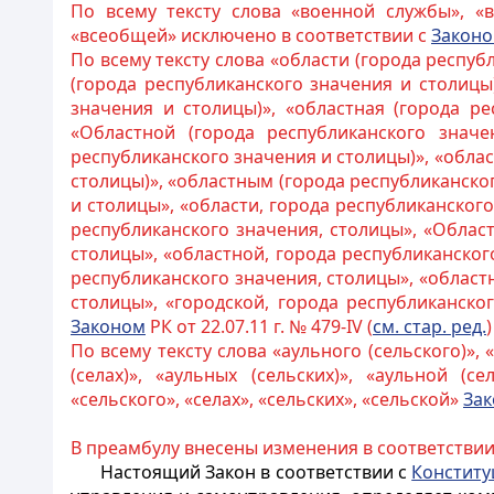
По всему тексту слова «военной службы», «
«всеобщей» исключено в соответствии с
Закон
По всему тексту слова «области (города респуб
(города республиканского значения и столицы)
значения и столицы)», «областная (города ре
«Областной (города республиканского значен
республиканского значения и столицы)», «облас
столицы)», «областным (города республиканско
и столицы», «области, города республиканского
республиканского значения, столицы», «Област
столицы», «областной, города республиканског
республиканского значения, столицы», «област
столицы», «городской, города республиканско
Законом
РК от 22.07.11 г. № 479-IV (
см. стар. ред.
)
По всему тексту слова «аульного (сельского)», «а
(селах)», «аульных (сельских)», «аульной (с
«сельского», «селах», «сельских», «сельской»
За
В преамбулу внесены изменения в соответствии
Настоящий Закон в соответствии с
Конститу