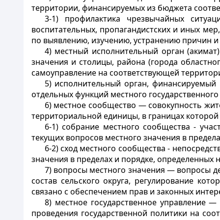
территории, финансируемых из бюджета соотв
3-1) профилактика чрезвычайных ситуац
воспитательных, пропагандистских и иных ме
по выявлению, изучению, устранению причин и
4) местный исполнительный орган (акимат
значения и столицы, района (города областно
самоуправление на соответствующей территор
5) исполнительный орган, финансируемый 
отдельных функций местного государственного
6) местное сообщество — совокупность жи
территориальной единицы, в границах которой
6-1) собрание местного сообщества - уча
текущих вопросов местного значения в предел
6-2) сход местного сообщества - непосредс
значения в пределах и порядке, определенных
7) вопросы местного значения — вопросы дея
состав сельского округа, регулирование кот
связано с обеспечением прав и законных инт
8) местное государственное управление —
проведения государственной политики на соо