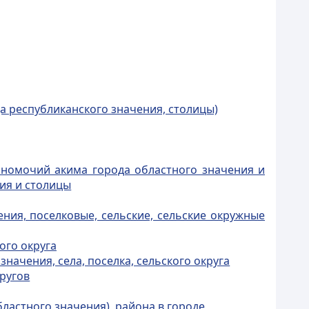
а республиканского значения, столицы)
лномочий акима города областного значения и
ния и столицы
ения, поселковые, сельские, сельские окружные
ого округа
начения, села, поселка, сельского округа
кругов
бластного значения), района в городе