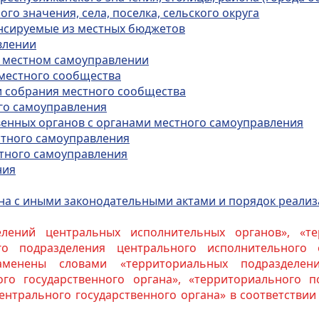
ого значения, села, поселка, сельского округа
ансируемые из местных бюджетов
влении
 в местном самоуправлении
 местного сообщества
 и собрания местного сообщества
ого самоуправления
венных органов с органами местного самоуправления
естного самоуправления
стного самоуправления
ния
на с иными законодательными актами и порядок реали
елений центральных исполнительных органов», «те
ого подразделения центрального исполнительного 
аменены словами «территориальных подразделени
го государственного органа», «территориального п
нтрального государственного органа» в соответствии