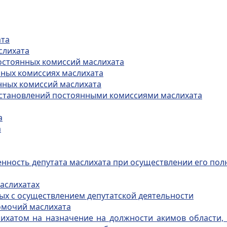
ата
слихата
постоянных комиссий маслихата
нных комиссиях маслихата
нных комиссий маслихата
постановлений постоянными комиссиями маслихата
а
а
венность депутата маслихата при осуществлении его по
маслихатах
ных с осуществлением депутатской деятельности
омочий маслихата
лихатом на назначение на должности акимов области, 