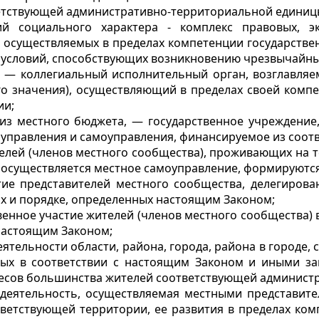
етствующей административно-территориальной единиц
ий социального характера - комплекс правовых, эк
р, осуществляемых в пределах компетенции государст
 условий, способствующих возникновению чрезвычайных
) — коллегиальный исполнительный орган, возглавляе
го значения), осуществляющий в пределах своей комп
ии;
из местного бюджета, — государственное учреждение
 управления и самоуправления, финансируемое из соо
телей (членов местного сообщества), проживающих на 
 осуществляется местное самоуправление, формируются
стие представителей местного сообщества, делегиров
ах и порядке, определенных настоящим Законом;
твенное участие жителей (членов местного сообщества
 настоящим Законом;
тельности области, района, города, района в городе, се
орых в соответствии с настоящим Законом и иными з
ересов большинства жителей соответствующей админист
 деятельность, осуществляемая местными представит
тветствующей территории, ее развития в пределах ко