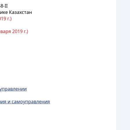
8-II
ике Казахстан
19 г.)
аря 2019 г.)
оуправлении
ния и самоуправления