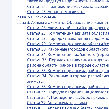
также кандидатур на должности акимов, н
Статья 24. Полномочие маслихата вырази
Статья 25. Аппарат маслихата
Глава 2-1. Исключена
Глава 3. Акимы и акиматы. Образование, компе
Статья 26. Акиматы области (города респ
Статья 27. Компетенция акимата области 
Статья 28. Порядок назначения на должно
Статья 29. Компетенция акима области (г
Статья 30. Районные (городов областного
Статья 31. Компетенция районного (город
Статья 32. Порядок назначения на долж
района области, района в городе областн
Статья 33. Компетенция акима района (го
Статья 34. Районные в городе республик
акиматы
Статья 35. Компетенция акима района в го
Статья 36. Порядок избрания на должност
Статья 36-1. Проведение выборов акимов 
Статья 37. Акты акимата, акима
Статья 38. Аппарат акима области, города