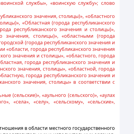
воинской службы», «воинскую службу»; слово
публиканского значения, столицы)», «областного
толицы)», «Областная (города республиканского
орода республиканского значения и столицы)»,
о значения, столицы)», «областными (города
«городской (города республиканского значения и
ми «области, города республиканского значения
ского значения и столицы», «областного, города
областная, города республиканского значения и
нского значения, столицы», «областной, города
областную, города республиканского значения и
канского значения, столицы» в соответствии с
ьные (сельские)», «аульного (сельского)», «аулах
о», «села», «селу», «сельскому», «сельские»,
тношения в области местного государственного