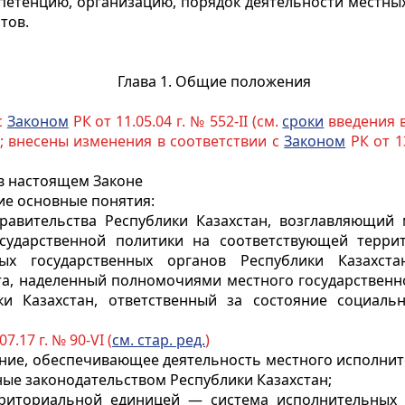
мпетенцию, организацию, порядок деятельности местны
тов.
Глава 1. Общие положения
с
Законом
РК от 11.05.04 г. № 552-II (см.
сроки
введения в
); внесены изменения в соответствии с
Законом
РК от 13
 в настоящем Законе
ие основные понятия:
равительства Республики Казахстан, возглавляющий 
сударственной политики на соответствующей террит
ых государственных органов Республики Казахста
, наделенный полномочиями местного государственно
ки Казахстан, ответственный за состояние социаль
7.17 г. № 90-VI (
см. стар. ред.
)
ение, обеспечивающее деятельность местного исполнител
ые законодательством Республики Казахстан;
рриториальной единицей — система исполнительных