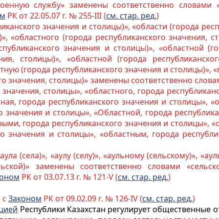
военную службу» заменены соответственно словами «
ом
РК от 22.05.07 г. № 255-III (
см. стар. ред.
)
ликанского значения и столицы)», «области (города рес
», «областного (города республиканского значения, с
спубликанского значения и столицы)», «областной (г
ия, столицы)», «областной (города республиканског
тную (города республиканского значения и столицы)», 
го значения, столицы)» заменены соответственно слова
 значения, столицы», «областного, города республикан
ная, города республиканского значения и столицы», «
о значения и столицы», «Областной, города республика
ными, города республиканского значения и столицы», «
го значения и столицы», «областным, города республи
ула (села)», «аулу (селу)», «аульному (сельскому)», «аул
ельской)» заменены соответственно словами «сельског
коном
РК от 03.07.13 г. № 121-V (
см. стар. ред.
)
 с
Законом
РК от 09.02.09 г. № 126-IV (
см. стар. ред.
)
цией
Республики Казахстан регулирует общественные о