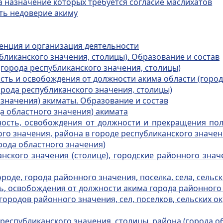
а назначение которых требуется согласие маслихатов
ть недоверие акиму
тенция и организация деятельности
убликанского значения, столицы). Образование и состав
(города республиканского значения, столицы)
сть и освобождения от должности акима области (город
орода республиканского значения, столицы)
 значения) акиматы. Образование и состав
а областного значения) акимата
ность, освобождения от должности и прекращения по
ого значения, района в городе республиканского значе
рода областного значения)
анского значения (столице), городские районного знач
роде, города районного значения, поселка, села, сельск
ь, освобождения от должности акима города районного з
городов районного значения, сел, поселков, сельских о
 республиканского значения, столицы, района (города о