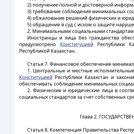
2) получение полной и достоверной информ
3) требование соблюдения минимальных соц
4) обжалование решений физических и юрид
5) обращение в суд с иском о защите наруш
2. Минимальными социальными стандартами
Иностранцы и лица без гражданства обес
предусмотрено
Конституцией
Республики Ка
Республикой Казахстан.
Статья 7. Финансовое обеспечение минима
1. Центральные и местные исполнительные
Конституцией
Республики Казахстан и закона
обеспечивать соблюдение минимальных социаль
2. Физические и юридические лица в соот
социальных стандартов за счет собственных ср
Глава 2. ГОСУДАРСТ
Статья 8. Компетенция Правительства Респу