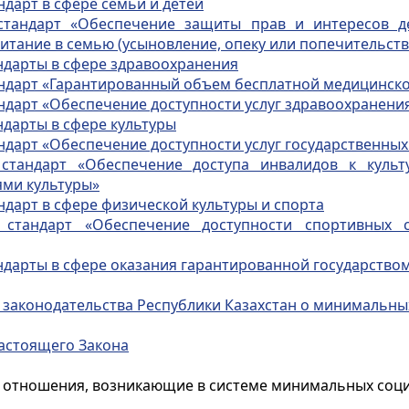
дарт в сфере семьи и детей
тандарт «Обеспечение защиты прав и интересов дет
итание в семью (усыновление, опеку или попечительств
ндарты в сфере здравоохранения
андарт «Гарантированный объем бесплатной медицинск
ндарт «Обеспечение доступности услуг здравоохранени
дарты в сфере культуры
дарт «Обеспечение доступности услуг государственных
стандарт «Обеспечение доступа инвалидов к куль
ями культуры»
дарт в сфере физической культуры и спорта
стандарт «Обеспечение доступности спортивных с
ндарты в сфере оказания гарантированной государств
е законодательства Республики Казахстан о минимальны
настоящего Закона
 отношения, возникающие в системе минимальных соци