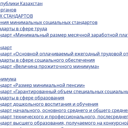
спублики Казахстан
органов
Х СТАНДАРТОВ
нения минимальных социальных стандартов
дарты в сфере труда
андарт «Минимальный размер месячной заработной пла
ндарт
ндарт «Основной оплачиваемый ежегодный трудовой от
ндарты в сфере социального обеспечения
андарт «Величина прожиточного минимума»
инимума
ндарт «Размер минимальной пенсии»
ндарт «Гарантированный объем специальных социальны
ндарты в сфере образования
ндарт дошкольного воспитания и обучения
дарт начального, основного среднего и общего средне
ндарт технического и профессионального, послесредне
ндарт высшего образования, получаемого на конкурсно