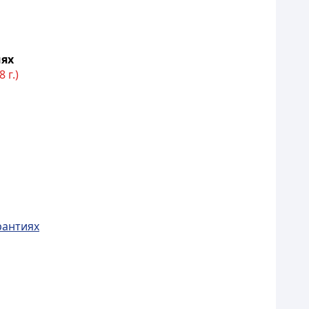
иях
 г.)
рантиях