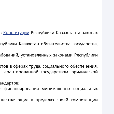
 в
Конституции
Республики Казахстан и законах
ублики Казахстан обязательства государства,
бований, установленных законами Республики
тов в сферах труда, социального обеспечения,
ия гарантированной государством юридической
андартов;
ов финансирования минимальных социальных
существляющие в пределах своей компетенции