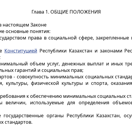
Глава 1. ОБЩИЕ ПОЛОЖЕНИЯ
 в настоящем Законе
ие основные понятия:
осударством права в социальной сфере, закрепленные
ые
Конституцией
Республики Казахстан и законами Респ
;
нимальный объем услуг, денежных выплат и иных тре
ьных гарантий и социальных прав;
ртов - совокупность минимальных социальных стандар
я, культуры, физической культуры и спорта, оказан
 требования к обеспечению минимальных социальных ст
ры величин, используемые для определения объем
 государственные органы Республики Казахстан, о
х стандартов.