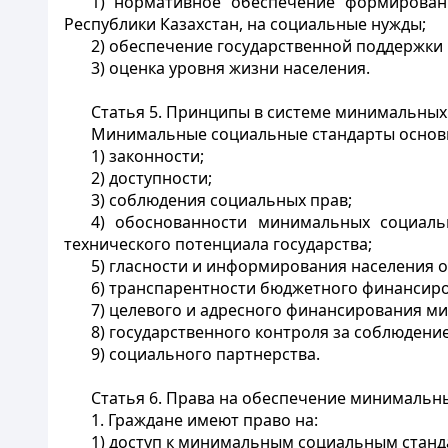
1) нормативное обеспечение формирован
Республики Казахстан, на социальные нужды;
2) обеспечение государственной поддержки
3) оценка уровня жизни населения.
Статья 5. Принципы в системе минимальных
Минимальные социальные стандарты основ
1) законности;
2) доступности;
3) соблюдения социальных прав;
4) обоснованности минимальных социальн
технического потенциала государства;
5) гласности и информирования населения о
6) транспарентности бюджетного финансир
7) целевого и адресного финансирования м
8) государственного контроля за соблюдени
9) социального партнерства.
Статья 6. Права на обеспечение минималь
1. Граждане имеют право на:
1) доступ к минимальным социальным станда