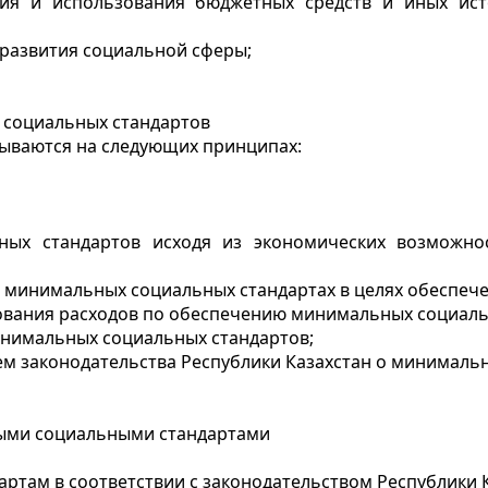
ия и использования бюджетных средств и иных ист
 развития социальной сферы;
 социальных стандартов
ываются на следующих принципах:
ых стандартов исходя из экономических возможнос
 минимальных социальных стандартах в целях обеспече
ования расходов по обеспечению минимальных социаль
инимальных социальных стандартов;
ем законодательства Республики Казахстан о минимальн
ными социальными стандартами
ртам в соответствии с законодательством Республики К