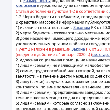
1-1.
Размер черты
бедности по Республике Каз
минимума
в среднем на душу населения в проц
Статья дополнена пунктом 1-2 в соответствии с
1-2. Черта бедности по областям, городам рес
В средствах массовой информации публикуются 
1) исключен в соответствии с
Законом
РК от 20.0
2) черте бедности - ежеквартально местными 
3) доле населения, имеющего доходы ниже черты
уполномоченным органом в области государств
Пункт 2 изложен в редакции
Закона
РК от 28.10.1
(введено в действие с 1 января 2020 г.) (
см. стар.
2. Адресная социальная помощь не назначается
1) лицам (семьям), не являющимся малообеспе
2) семье, трудоспособный член которой, за иск
занятости, - в течение шести месяцев со дня отк
3) лицу (семье) в случаях расторжения ранее 
контрактом, по вине получателя - в течение 
4) лицам (семьям), представившим заведомо ло
течение шести месяцев со дня их представления
5) лицам (семьям), которые согласно заключен
не нуждаются в предоставлении адресной соц