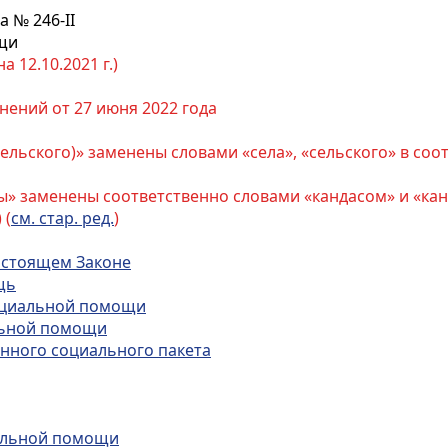
а № 246-II
щи
 12.10.2021 г.)
нений от 27 июня 2022 года
(сельского)» заменены словами «села», «сельского» в соо
ы» заменены соответственно словами «кандасом» и «кан
 (
см. стар. ред.
)
настоящем Законе
щь
социальной помощи
льной помощи
анного социального пакета
иальной помощи