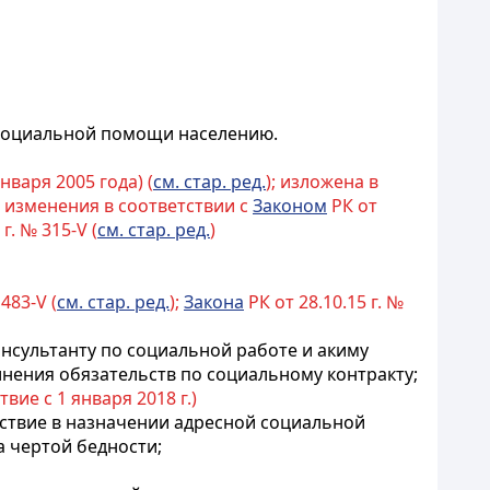
 социальной помощи населению.
января 2005 года) (
см. стар. ред.
); изложена в
ы изменения в соответствии с
Законом
РК от
г. № 315-V (
см. стар. ред.
)
483-V (
см. стар. ред.
);
Закона
РК от 28.10.15 г. №
онсультанту по социальной работе и акиму
лнения обязательств по социальному контракту;
твие с 1 января 2018 г.)
йствие в назначении адресной социальной
а чертой бедности;