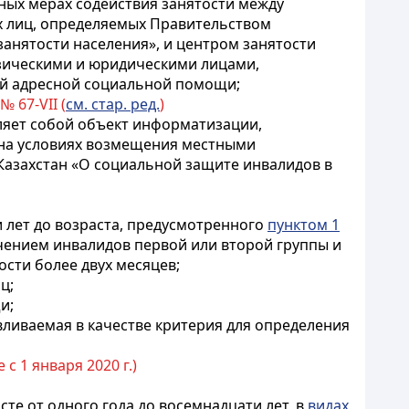
вных мерах содействия занятости между
х лиц, определяемых Правительством
занятости населения», и центром занятости
физическими и юридическими лицами,
ной адресной социальной помощи;
№ 67-VII (
см. стар. ред.
)
вляет собой объект информатизации,
 на условиях возмещения местными
Казахстан «О социальной защите инвалидов в
и лет до возраста, предусмотренного
пунктом 1
чением инвалидов первой или второй группы и
сти более двух месяцев;
ц;
и;
вливаемая в качестве критерия для определения
 с 1 января 2020 г.)
е от одного года до восемнадцати лет, в
видах