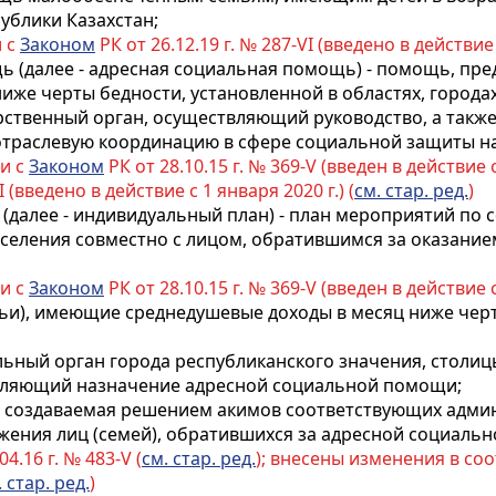
ублики Казахстан;
и с
Законом
РК от 26.12.19 г. № 287-VI (введено в действие 
ь (далее - адресная социальная помощь) -
помощь
, пр
же черты бедности, установленной в областях, городах
рственный орган, осуществляющий руководство, а также
отраслевую координацию в сфере социальной защиты н
ии с
Законом
РК от 28.10.15 г. № 369-V (введен в действие 
I (введено в действие с 1 января 2020 г.) (
см. стар. ред.
)
(далее - индивидуальный план) - план мероприятий по 
селения совместно с лицом, обратившимся за оказание
ии с
Законом
РК от 28.10.15 г. № 369-V (введен в действие с
емьи), имеющие среднедушевые доходы в месяц ниже черт
ьный орган города республиканского значения, столицы
твляющий назначение адресной социальной помощи;
ия, создаваемая решением акимов соответствующих адм
ения лиц (семей), обратившихся за адресной социаль
04.16 г. № 483-V (
см. стар. ред.
); внесены изменения в со
. стар. ред.
)