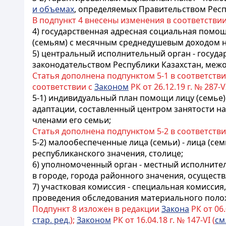
и объемах
, определяемых Правительством Респ
В подпункт 4 внесены изменения в соответстви
4) государственная адресная социальная помощ
(семьям) с месячным среднедушевым доходом ни
5) центральный исполнительный орган - госуда
законодательством Республики Казахстан, меж
Статья дополнена подпунктом 5-1 в соответств
соответствии с
Законом
РК от 26.12.19 г. № 287-V
5-1) индивидуальный план помощи
лицу (семье)
адаптации, составленный центром занятости на
членами его семьи;
Статья дополнена подпунктом 5-2 в соответств
5-2) малообеспеченные лица (семьи) - лица (с
республиканского значения, столице;
6) уполномоченный орган - местный исполнител
в городе, города районного значения, осущес
7) участковая комиссия - специальная комисс
проведения обследования материального полож
Подпункт 8 изложен в редакции
Закона
РК от 06.
стар. ред.
);
Законом
РК от 16.04.18 г. № 147-VI (
см