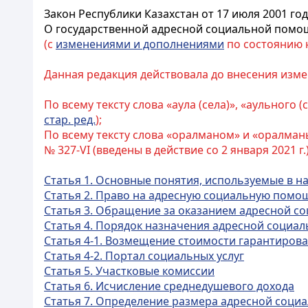
Закон Республики Казахстан от 17 июля 2001 год
О государственной адресной социальной помо
(с
изменениями и дополнениями
по состоянию на
Данная редакция действовала до внесения изме
По всему тексту слова «аула (села)», «аульного 
стар. ред.
);
По всему тексту слова «оралманом» и «оралман
№ 327-VI (введены в действие со 2 января 2021 г.)
Статья 1. Основные понятия, используемые в 
Статья 2. Право на адресную социальную помо
Статья 3. Обращение за оказанием адресной 
Статья 4. Порядок назначения адресной социа
Статья 4-1. Возмещение стоимости гарантиров
Статья 4-2. Портал социальных услуг
Статья 5. Участковые комиссии
Статья 6. Исчисление среднедушевого дохода
Статья 7. Определение размера адресной соц