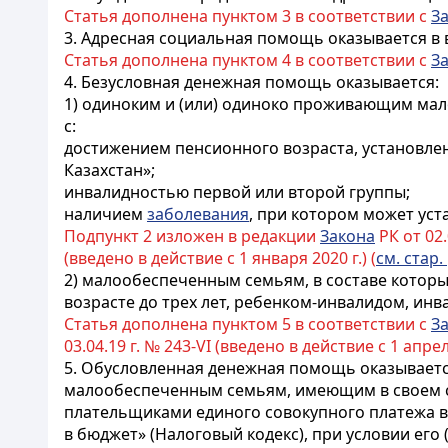
Статья дополнена пунктом 3 в соответствии с
З
3. Адресная социальная помощь оказывается 
Статья дополнена пунктом 4 в соответствии с
З
4. Безусловная денежная помощь оказывается:
1) одиноким и (или) одиноко проживающим мал
с:
достижением пенсионного возраста, установл
Казахстан»;
инвалидностью первой или второй группы;
наличием
заболевания
, при котором может уст
Подпункт 2 изложен в редакции
Закона
РК от 02.
(введено в действие с 1 января 2020 г.) (
см. стар.
2) малообеспеченным семьям, в составе которы
возрасте до
трех
лет, ребенком-инвалидом, ин
Статья дополнена пунктом 5 в соответствии с
З
03.04.19 г. № 243-VI (введено в действие с 1 апрел
5. Обусловленная денежная помощь оказывает
малообеспеченным семьям, имеющим в своем со
плательщиками единого совокупного платежа в
в бюджет» (Налоговый кодекс), при условии его 