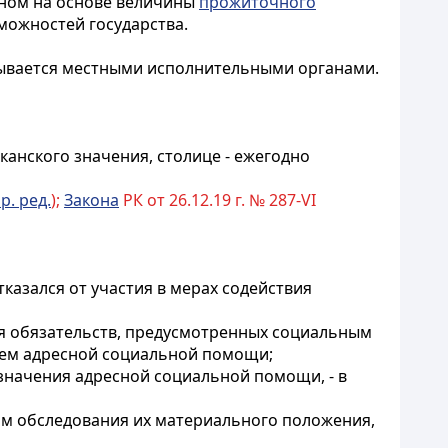
аном на основе величины
прожиточного
можностей государства.
итывается местными исполнительными органами.
канского значения, столице - ежегодно
р. ред.
);
Закона
РК от 26.12.19 г. № 287-VI
тказался от участия в мерах содействия
ния обязательств, предусмотренных социальным
ием адресной социальной помощи;
азначения адресной социальной помощи, - в
там обследования их материального положения,