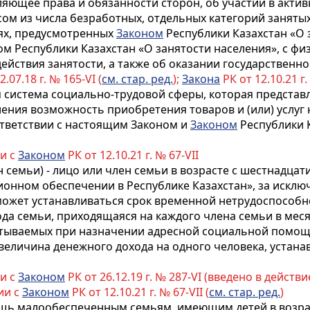
ляющее права и обязанности сторон, об участии в акти
сом из числа безработных, отдельных категорий заняты
аях, предусмотренных
Законом
Республики Казахстан «О 
ном Республики Казахстан «О занятости населения», с 
ействия занятости, а также об оказании государствен
.07.18 г. № 165-VI (
см. стар. ред.
);
Закона
РК от 12.10.21 г. 
я система социально-трудовой сферы, которая предста
ния возможность приобретения товаров и (или) услуг
тветствии с настоящим Законом и
Законом
Республики 
ии с
Законом
РК от 12.10.21 г. № 67-VII
 семьи) - лицо или член семьи в возрасте с шестнадцат
ионном обеспечении в Республике Казахстан», за исклю
может устанавливаться срок временной нетрудоспособно
ода семьи, приходящаяся на каждого члена семьи в меся
учитываемых при назначении адресной социальной помощ
 величина денежного дохода на одного человека, устана
ии с
Законом
РК от 26.12.19 г. № 287-VI (введено в действие
ии с
Законом
РК от 12.10.21 г. № 67-VII (
см. стар. ред.
)
щь малообеспеченным семьям, имеющим детей в возраст