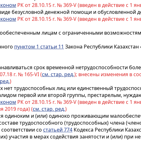
аконом
РК от 28.10.15 г. № 369-V (введен в действие с 1 ян
в виде безусловной денежной помощи и обусловленной 
аконом
РК от 28.10.15 г. № 369-V (введен в действие с 1 ян
ообеспеченным лицам с ограниченными возможностями 
енного
пунктом 1 статьи 11
Закона Республики Казахстан
анавливаться срок временной нетрудоспособности боле
07.18 г. № 165-VI (
см. стар. ред.
); внесены изменения в со
 ред.
)
х нет трудоспособных лиц или единственный трудоспос
валидом первой или второй группы, престарелым, нужд
аконом
РК от 28.10.15 г. № 369-V (введен в действие с 1 я
я 2019 года) (
см. стар. ред.
)
ся одиноким и (или) одиноко проживающим малообеспе
ставе трудоспособного (трудоспособных) члена (членов
 соответствии со
статьей 774
Кодекса Республики Казахс
(их) участия в мерах содействия занятости и (или) при