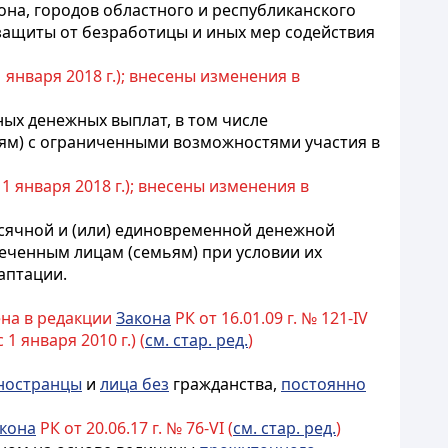
она, городов областного и республиканского
 защиты от безработицы и иных мер содействия
 1 января 2018 г.); внесены изменения в
ых денежных выплат, в том числе
ям) с ограниченными возможностями участия в
с 1 января 2018 г.); внесены изменения в
сячной и (или) единовременной денежной
еченным лицам (семьям) при условии их
аптации.
ена в редакции
Закона
РК от 16.01.09 г. № 121-IV
 1 января 2010 г.) (
см. стар. ред.
)
ностранцы
и
лица без
гражданства
,
постоянно
кона
РК от 20.06.17 г. № 76-VI (
см. стар. ред.
)