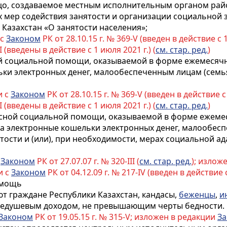
ицо, создаваемое местным исполнительным органом рай
х мер содействия занятости и организации социальной
Казахстан «О занятости населения»;
 с
Законом
РК от 28.10.15 г. № 369-V (введен в действие с
I (введены в действие с 1 июля 2021 г.) (
см. стар. ред.
)
ой социальной помощи, оказываемой в форме ежемесячн
ки электронных денег, малообеспеченным лицам (семь
и с
Законом
РК от 28.10.15 г. № 369-V (введен в действие 
I (введены в действие с 1 июля 2021 г.) (
см. стар. ред.
)
есной социальной помощи, оказываемой в форме ежеме
на электронные кошельки электронных денег, малообесп
тости и (или), при необходимости, мерах социальной ад
с
Законом
РК от 27.07.07 г. № 320-III (
см. стар. ред.
); излож
и с
Законом
РК от 04.12.09 г. № 217-IV (введен в действие с
омощь
т граждане Республики Казахстан, кандасы,
беженцы
,
и
днедушевым доходом, не превышающим черты бедности.
Законом
РК от 19.05.15 г. № 315-V; изложен в редакции
За