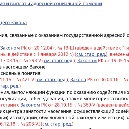
ния и выплаты адресной социальной помощи
щего Закона
ия, связанные с оказанием государственной адресной
с
Законом
РК от 20.12.04 г. № 13-III (введен в действие с 1 
ны в действие с 1 января 2012 г.) (
см. стар. ред.
); внесен
17.03.15 г. № 293-V (
см. стар. ред.
);
Законом
РК от 19.05.15 
 в настоящем Законе
основные понятия:
11.15 г. № 421-V (
см. стар. ред.
);
Закона
РК от 06.04.16 г. № 
стар. ред.
)
еления, выполняющий функции по оказанию содействия к
консультации, собеседования, а также мониторинга выпо
етствии с
Законом
РК от 28.10.15 г. № 369-V (введен в дейс
тник центра занятости населения, осуществляющий соде
и) из ситуации, обусловленной нахождением его (их) з
.12.18 г. № 203-VI (
см. стар. ред.
)