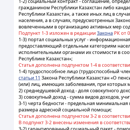
1-2) социальный контракт - соглашение, опреде
гражданином Республики Казахстан либо канда
Республики Казахстан, а также иных лиц в случ
населения, а в случаях, предусмотренных Зако
вовлеченными в организацию активных мер сод
Подпункт 1-3 изложен в редакции
Закона
РК от 02
1-3) портал социальных услуг - информационна
предоставляющий отдельным категориям населе
исполнительными органами их стоимости в соо
Республике Казахстан»;
Статья дополнена подпунктом 1-4 в соответств
1-4) трудоспособное лицо (трудоспособный член
статьи 11
Закона Республики Казахстан «О пенс
(или) лиц, имеющих заболевания, при которых 
2) среднедушевой доход - доля совокупного дох
3) совокупный доход - сумма видов доходов, 
3-1) черта бедности - предельная минимальная
размера адресной социальной помощи;
Статья дополнена подпунктом 3-2 в соответств
В подпункт 3-2 внесены изменения в соответств
3-2) гарантированный социальный пакет - помо