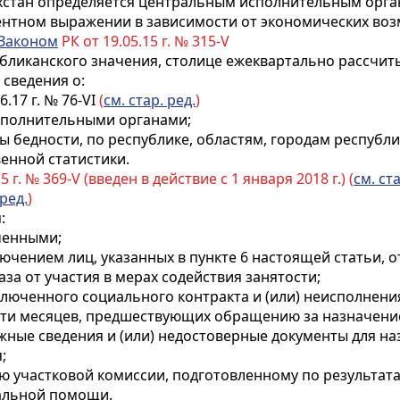
ахстан определяется центральным исполнительным орг
ентном выражении в зависимости от экономических воз
Законом
РК от 19.05.15 г. № 315-V
публиканского значения, столице ежеквартально рассч
сведения о:
6.17 г. № 76-VI
(
см. стар. ред.
)
исполнительными органами;
 бедности, по республике, областям, городам республи
енной статистики.
5 г. № 369-V (введен в действие с 1 января 2018 г.) (
см. ста
 ред.
)
:
ченными;
лючением лиц, указанных в пункте 6 настоящей статьи, о
аза от участия в мерах содействия занятости;
заключенного социального контракта и (или) неисполне
шести месяцев, предшествующих обращению за назначен
жные сведения и (или) недостоверные документы для н
;
ию участковой комиссии, подготовленному по результа
иальной помощи.