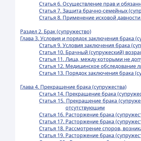
Статья 6. Осуществление прав и обязан
Статья 7. Защита брачно-семейных (суп
Статья 8. Применение исковой давност
Раздел 2. Брак (супружество)
Глава 3. Условия и порядок заключения брака (с
Статья 9. Условия заключения брака (су
Статья 10. Брачный (супружеский) возра
Статья 11. Лица, между которыми не доп
Статья 12. Медицинское обследование л
Статья 13. Порядок заключения брака (с
Глава 4. Прекращение брака (супружества)
Статья 14. Прекращение брака (супружес
Статья 15. Прекращение брака (супруже
отсутствующим
Статья 16. Расторжение брака (супружес
Статья 17. Расторжение брака (супруже
Статья 18. Рассмотрение споров, возни
Статья 19. Расторжение брака (супружес