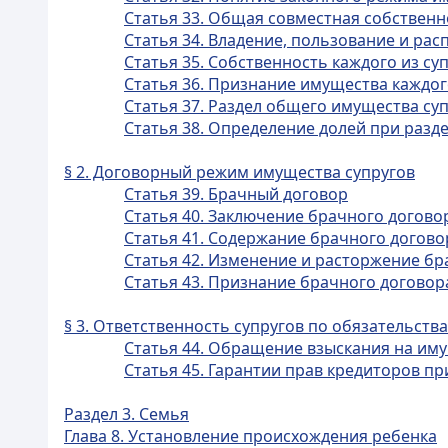
Статья 33. Общая совместная собственн
Статья 34. Владение, пользование и р
Статья 35. Собственность каждого из су
Статья 36. Признание имущества каждог
Статья 37. Раздел общего имущества су
Статья 38. Определение долей при разд
§ 2. Договорный режим имущества супругов
Статья 39. Брачный договор
Статья 40. Заключение брачного догово
Статья 41. Содержание брачного догово
Статья 42. Изменение и расторжение бр
Статья 43. Признание брачного догово
§ 3. Ответственность супругов по обязательств
Статья 44. Обращение взыскания на им
Статья 45. Гарантии прав кредиторов п
Раздел 3. Семья
Глава 8. Установление происхождения ребенка