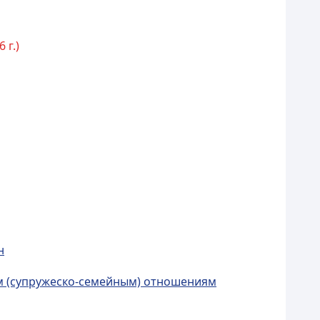
 г.)
н
ым (супружеско-семейным) отношениям