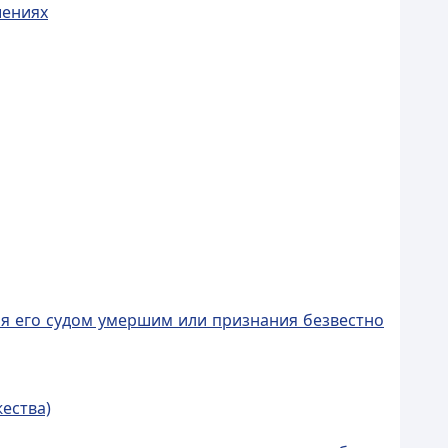
шениях
ния его судом умершим или признания безвестно
ества)