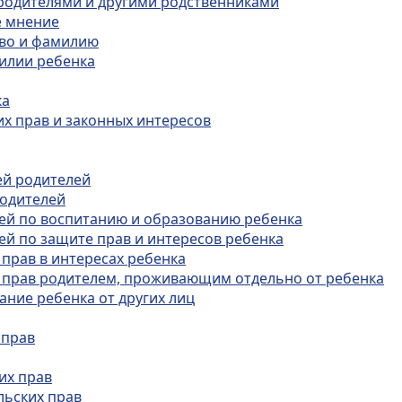
 родителями и другими родственниками
е мнение
тво и фамилию
милии ребенка
ка
их прав и законных интересов
ей родителей
родителей
лей по воспитанию и образованию ребенка
лей по защите прав и интересов ребенка
 прав в интересах ребенка
х прав родителем, проживающим отдельно от ребенка
ание ребенка от других лиц
 прав
их прав
льских прав