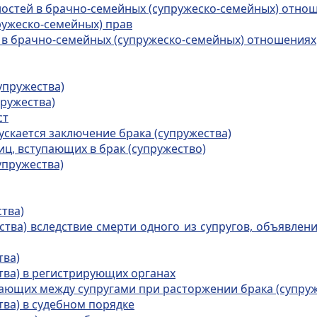
ностей в брачно-семейных (супружеско-семейных) отно
ружеско-семейных) прав
и в брачно-семейных (супружеско-семейных) отношениях
упружества)
пружества)
ст
ускается заключение брака (супружества)
иц, вступающих в брак (супружество)
упружества)
тва)
ства) вследствие смерти одного из супругов, объявле
тва)
ства) в регистрирующих органах
кающих между супругами при расторжении брака (супруж
тва) в судебном порядке