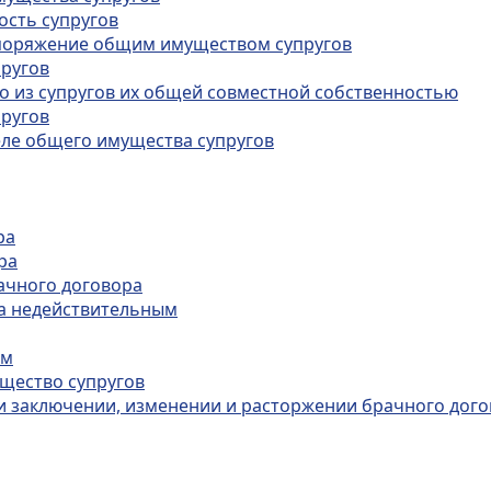
ость супругов
аспоряжение общим имуществом супругов
пругов
о из супругов их общей совместной собственностью
пругов
еле общего имущества супругов
ра
ра
ачного договора
ра недействительным
ам
ущество супругов
ри заключении, изменении и расторжении брачного дог