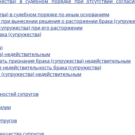
жества) в судебном порядке при отсутствии соглас
ства) в судебном порядке по иным основаниям
 при вынесении решения о расторжении брака (супруже
супружества) при его расторжении
ака (супружества)
а)
ва) недействительным
ать признания брака (супружества) недействительным
е недействительность брака (супружества)
а (супружества) недействительным
нностей супругов
милии
упругов
мущества супругов