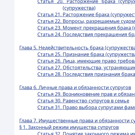
Статья 20. Расторжение брака (супру
(супружества)
Статья 21. Расторжение брака (супруже
Статья 22. Вопросы, разрешаемые судом
Статья 23. Момент прекращения брака (
Статья 24. Последствия прекращения бр
Глава 5. Недействительность брака (супружеств
Статья 25. Признание брака (супружест
Статья 26. Лица, имеющие право требов
Статья 27. Обстоятельства, устраняющи
Статья 28. Последствия признания брак
Глава 6. Личные права и обязанности супругов
Статья 29. Возникновение прав и обяза
Статья 30. Равенство супругов в семье
Статья 31. Право выбора супругами фа
Глава 7. Имущественные права и обязанности с
§ 1. Законный режим имущества супругов
Статья 32. Понятие законного режима и