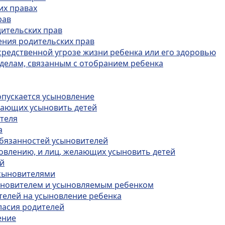
их правах
рав
дительских прав
ения родительских прав
средственной угрозе жизни ребенка или его здоровью
 делам, связанным с отобранием ребенка
допускается усыновление
елающих усыновить детей
ителя
а
обязанностей усыновителей
новлению, и лиц, желающих усыновить детей
ей
усыновителями
сыновителем и усыновляемым ребенком
ителей на усыновление ребенка
гласия родителей
ение