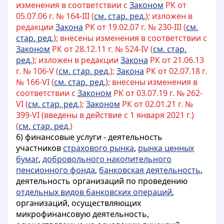
изменения в соответствии с
Законом
РК от
05.07.06 г. № 164-III (
см. стар. ред.
); изложен в
редакции
Закона
РК от 19.02.07 г. № 230-III (
см.
стар. ред.
); внесены изменения в соответствии с
Законом
РК от 28.12.11 г. № 524-IV (
см. стар.
ред.
); изложен в редакции
Закона
РК от 21.06.13
г. № 106-V (
см. стар. ред.
);
Закона
РК от 02.07.18 г.
№ 166-VI (
см. стар. ред.
); внесены изменения в
соответствии с
Законом
РК от 03.07.19 г. № 262-
VI (
см. стар. ред.
);
Законом
РК от 02.01.21 г. №
399-VI (введены в действие с 1 января 2021 г.)
(
см. стар. ред.
)
6) финансовые услуги - деятельность
участников
страхового рынка
,
рынка ценных
бумаг
,
добровольного накопительного
пенсионного фонда
,
банковская деятельность
,
деятельность организаций по проведению
отдельных видов банковских операций
,
организаций, осуществляющих
микрофинансовую деятельность,