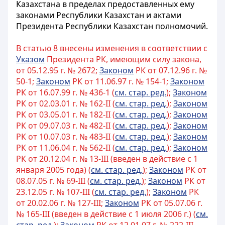
Казахстана в пределах предоставленных ему
законами Республики Казахстан и актами
Президента Республики Казахстан полномочий.
В статью 8 внесены изменения в соответствии с
Указом
Президента РК, имеющим силу закона,
от 05.12.95 г. № 2672;
Законом
РК от 07.12.96 г. №
50-1;
Законом
РК от 11.06.97 г. № 154-1;
Законом
РК от 16.07.99 г. № 436-1 (
см. стар. ред.
);
Законом
РК от 02.03.01 г. № 162-II (
см. стар. ред.
);
Законом
РК от 03.05.01 г. № 182-II (
см. стар. ред.
);
Законом
РК от 09.07.03 г. № 482-II (
см. стар. ред.
);
Законом
РК от 10.07.03 г. № 483-II (
см. стар. ред.
);
Законом
РК от 11.06.04 г. № 562-II (
см. стар. ред.
);
Законом
РК от 20.12.04 г. № 13-III (введен в действие с 1
января 2005 года) (
см. стар. ред.
);
Законом
РК от
08.07.05 г. № 69-III (
см. стар. ред.
);
Законом
РК от
23.12.05 г. № 107-III (
см. стар. ред.
);
Законом
РК
от 20.02.06 г. № 127-III;
Законом
РК от 05.07.06 г.
№ 165-III (введен в действие с 1 июля 2006 г.) (
см.