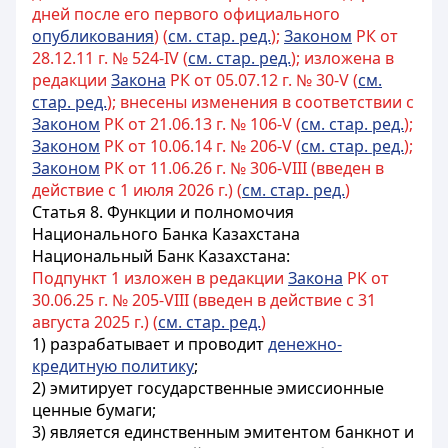
дней после его первого официального
опубликования
) (
см. стар. ред.
);
Законом
РК от
28.12.11 г. № 524-IV (
см. стар. ред.
); изложена в
редакции
Закона
РК от 05.07.12 г. № 30-V (
см.
стар. ред.
); внесены изменения в соответствии с
Законом
РК от 21.06.13 г. № 106-V (
см. стар. ред.
);
Законом
РК от 10.06.14 г. № 206-V (
см. стар. ред.
);
Законом
РК от 11.06.26 г. № 306-VIII (введен в
действие с 1 июля 2026 г.) (
см. стар. ред.
)
Статья 8. Функции и полномочия
Национального Банка Казахстана
Национальный Банк Казахстана:
Подпункт 1 изложен в редакции
Закона
РК от
30.06.25 г. № 205-VIII (введен в действие с 31
августа 2025 г.) (
см. стар. ред.
)
1) разрабатывает и проводит
денежно-
кредитную политику
;
2) эмитирует государственные эмиссионные
ценные бумаги;
3) является единственным эмитентом банкнот и