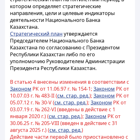
котором определяет стратегические
направления, цели и целевые индикаторы
деятельности Национального Банка
Казахстана.
Стратегический план
утверждается
Председателем Национального Банка
Казахстана по согласованию с Президентом
Республики Казахстан либо по его
уполномочию Руководителем Администрации
Президента Республики Казахстан.
В статью 4 внесены изменения в соответствии с
Законом
РК от 11.06.97 г. № 154-1;
Законом
РК от
10.07.03 г. № 483-II (
см. стар. ред.
);
Законом
РК от
05.07.12 г. № 30-V (
см. стар. ред.
);
Законом
РК от
03.07.19 г. № 262-VI (введены в действие с 1
января 2020 г.) (
см. стар. ред.
);
Законом
РК от
30.06.25 г. № 205-VIII (введен в действие с 31
августа 2025 г.) (
см. стар. ред.
)
Действие части первой было приостановлено с