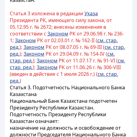
Казахстан.
Статья 3 изложена в редакции
Указа
Президента РК, имеющего силу закона, от
05.12.95 г. № 2672; внесены изменения в
соответствии с
Законом
РК от 29.06.98 г. № 236-
1;
Законом
РК от 02.03.01 г. № 162-II (
см. стар.
ред.
);
Законом
РК от 08.07.05 г. № 69-III (
см. стар.
ред.
);
Законом
РК от 29.04.09 г. № 154-IV (
см.
стар. ред.
);
Законом
РК от 11.07.17 г. № 91-VI (
см.
стар. ред.
);
Законом
РК от 11.06.26 г. № 306-VIII
(введен в действие с 1 июля 2026 г.) (
см. стар.
ред.
)
Статья 3. Подотчетность Национального Банка
Казахстана
Национальный Банк Казахстана подотчетен
Президенту Республики Казахстан.
Подотчетность Президенту Республики
Казахстан означает:
назначение на должность и освобождение от
должности Председателя Национального Банка