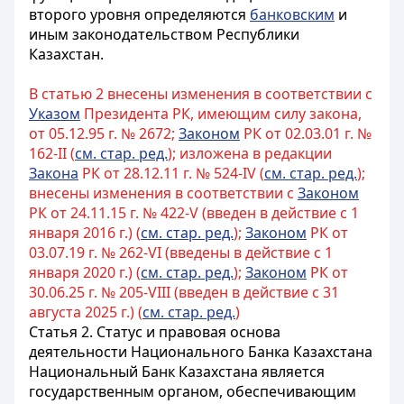
второго уровня определяются
банковским
и
иным законодательством Республики
Казахстан.
В статью 2 внесены изменения в соответствии с
Указом
Президента РК, имеющим силу закона,
от 05.12.95 г. № 2672;
Законом
РК от 02.03.01 г. №
162-II (
см. стар. ред.
); изложена в редакции
Закона
РК от 28.12.11 г. № 524-IV (
см. стар. ред.
);
внесены изменения в соответствии с
Законом
РК от 24.11.15 г. № 422-V (введен в действие с 1
января 2016 г.) (
см. стар. ред.
);
Законом
РК от
03.07.19 г. № 262-VI (введены в действие с 1
января 2020 г.) (
см. стар. ред.
);
Законом
РК от
30.06.25 г. № 205-VIII (введен в действие с 31
августа 2025 г.) (
см. стар. ред.
)
Статья 2. Статус и правовая основа
деятельности Национального Банка Казахстана
Национальный Банк Казахстана является
государственным органом, обеспечивающим