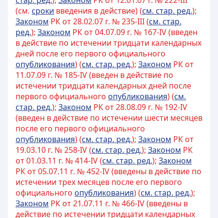
стар. ред.
);
Законом
РК от 12.01.07 г. № 222-III
(см.
сроки
введения в действие) (
см. стар. ред.
);
Законом
РК от 28.02.07 г. № 235-III (
см. стар.
ред.
);
Законом
РК от 04.07.09 г. № 167-IV (введен
в действие по истечении тридцати календарных
дней после его первого официального
опубликования
) (
см. стар. ред.
);
Законом
РК от
11.07.09 г. № 185-IV (введен в действие по
истечении тридцати календарных дней после
первого официального
опубликования
) (
см.
стар. ред.
);
Законом
РК от 28.08.09 г. № 192-IV
(введен в действие по истечении шести месяцев
после его первого официального
опубликования
) (
см. стар. ред.
);
Законом
РК от
19.03.10 г. № 258-IV (
см. стар. ред.
);
Законом
РК
от 01.03.11 г. № 414-IV (
см. стар. ред.
);
Законом
РК от 05.07.11 г. № 452-IV (введены в действие по
истечении трех месяцев после его первого
официального
опубликования
) (
см. стар. ред.
);
Законом
РК от 21.07.11 г. № 466-IV (введены в
действие по истечении тридцати календарных