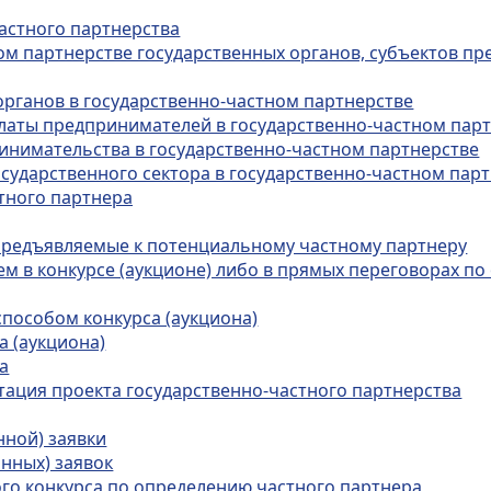
частного партнерства
ном партнерстве государственных органов, субъектов п
органов в государственно-частном партнерстве
латы предпринимателей в государственно-частном пар
ринимательства в государственно-частном партнерстве
осударственного сектора в государственно-частном пар
тного партнера
предъявляемые к потенциальному частному партнеру
ием в конкурсе (аукционе) либо в прямых переговорах п
способом конкурса (аукциона)
а (аукциона)
а
нтация проекта государственно-частного партнерства
нной) заявки
онных) заявок
ого конкурса по определению частного партнера