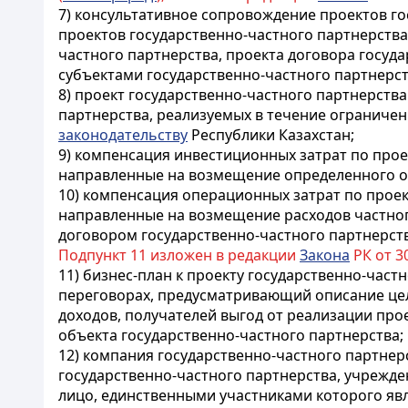
7) консультативное сопровождение проектов г
проектов государственно-частного партнерства
частного партнерства, проекта договора госуд
субъектами государственно-частного партнерст
8) проект государственно-частного партнерств
партнерства, реализуемых в течение ограниче
законодательству
Республики Казахстан;
9) компенсация инвестиционных затрат по прое
направленные на возмещение определенного об
10) компенсация операционных затрат по проек
направленные на возмещение расходов частного
договором государственно-частного партнерств
Подпункт 11 изложен в редакции
Закона
РК от 30
11) бизнес-план к проекту государственно-час
переговорах, предусматривающий описание цел
доходов, получателей выгод от реализации про
объекта государственно-частного партнерства;
12) компания государственно-частного партнер
государственно-частного партнерства, учрежд
лицо, единственными участниками которого явл