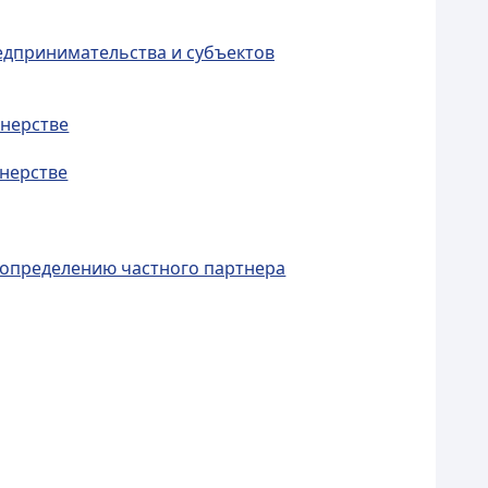
редпринимательства и субъектов
тнерстве
тнерстве
о определению частного партнера