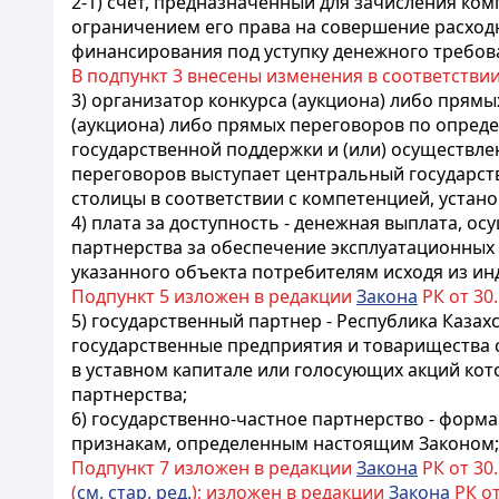
2-1) счет, предназначенный для зачисления ко
ограничением его права на совершение расход
финансирования под уступку денежного требова
В подпункт 3 внесены изменения в соответстви
3) организатор конкурса (аукциона) либо прям
(аукциона) либо прямых переговоров по опред
государственной поддержки и (или) осуществле
переговоров выступает центральный государст
столицы в соответствии с компетенцией, уста
4) плата за доступность - денежная выплата, о
партнерства за обеспечение эксплуатационных 
указанного объекта потребителям исходя из ин
Подпункт 5 изложен в редакции
Закона
РК от 30.
5) государственный партнер - Республика Каза
государственные предприятия и товарищества 
в уставном капитале или голосующих акций кот
партнерства;
6) государственно-частное партнерство - фор
признакам, определенным настоящим Законом;
Подпункт 7 изложен в редакции
Закона
РК от 30.
(
см. стар. ред.
); изложен в редакции
Закона
РК от