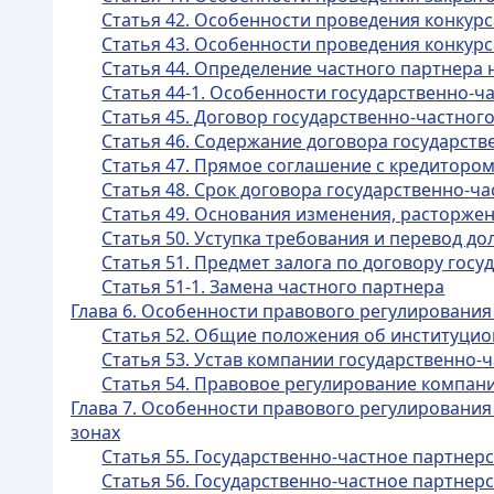
Статья 42. Особенности проведения конкур
Статья 43. Особенности проведения конкур
Статья 44. Определение частного партнера
Статья 44-1. Особенности государственно-
Статья 45. Договор государственно-частног
Статья 46. Содержание договора государств
Статья 47. Прямое соглашение с кредиторо
Статья 48. Срок договора государственно-ч
Статья 49. Основания изменения, расторже
Статья 50. Уступка требования и перевод д
Статья 51. Предмет залога по договору гос
Статья 51-1. Замена частного партнера
Глава 6. Особенности правового регулирования
Статья 52. Общие положения об институци
Статья 53. Устав компании государственно-
Статья 54. Правовое регулирование компан
Глава 7. Особенности правового регулирования
зонах
Статья 55. Государственно-частное партнер
Статья 56. Государственно-частное партнер