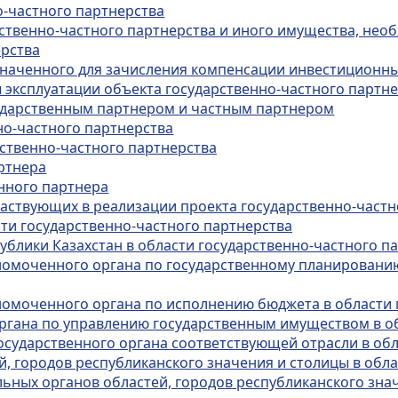
о-частного партнерства
рственно-частного партнерства и иного имущества, нео
ерства
азначенного для зачисления компенсации инвестиционны
 эксплуатации объекта государственно-частного партн
сударственным партнером и частным партнером
но-частного партнерства
рственно-частного партнерства
артнера
енного партнера
участвующих в реализации проекта государственно-част
сти государственно-частного партнерства
ублики Казахстан в области государственно-частного п
номоченного органа по государственному планированию
номоченного органа по исполнению бюджета в области 
ргана по управлению государственным имуществом в об
осударственного органа соответствующей отрасли в обл
й, городов республиканского значения и столицы в обл
ьных органов областей, городов республиканского знач