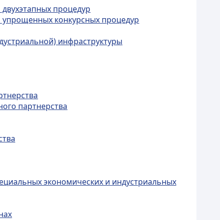
м двухэтапных процедур
ем упрощенных конкурсных процедур
ндустриальной) инфраструктуры
ртнерства
тного партнерства
ства
специальных экономических и индустриальных
нах