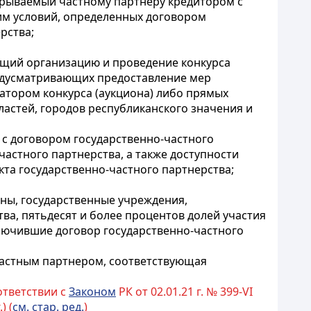
ткрываемый частному партнеру кредитором с
им условий, определенных договором
рства;
яющий организацию и проведение конкурса
редусматривающих предоставление мер
затором конкурса (аукциона) либо прямых
астей, городов республиканского значения и
и с договором государственно-частного
частного партнерства, а также доступности
та государственно-частного партнерства;
аны, государственные учреждения,
а, пятьдесят и более процентов долей участия
ключившие договор государственно-частного
 частным партнером, соответствующая
ответствии с
Законом
РК от 02.01.21 г. № 399-VI
) (
см. стар. ред.
)