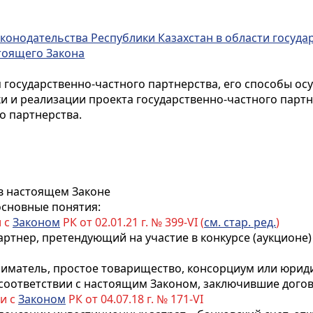
аконодательства Республики Казахстан в области госуд
стоящего Закона
 государственно-частного партнерства, его способы о
 и реализации проекта государственно-частного партн
о партнерства.
 в настоящем Законе
основные понятия:
и с
Законом
РК от 02.01.21 г. № 399-VI (
см. стар. ред.
)
артнер, претендующий на участие в конкурсе (аукционе
иматель, простое товарищество, консорциум или юриди
оответствии с настоящим Законом, заключившие догово
ии с
Законом
РК от 04.07.18 г. № 171-VI