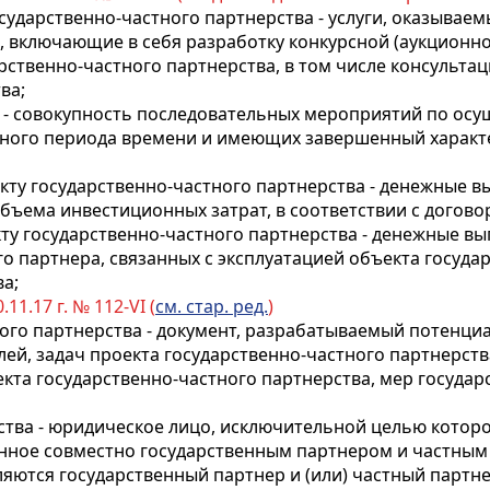
осударственно-частного партнерства - услуги, оказыв
, включающие в себя разработку конкурсной (аукционно
арственно-частного партнерства, в том числе консульт
ва;
а - совокупность последовательных мероприятий по ос
нного периода времени и имеющих завершенный характе
кту государственно-частного партнерства - денежные в
ъема инвестиционных затрат, в соответствии с договор
ту государственно-частного партнерства - денежные вы
 партнера, связанных с эксплуатацией объекта государ
а;
.11.17 г. № 112-VI (
см. стар. ред.
)
тного партнерства - документ, разрабатываемый потен
ей, задач проекта государственно-частного партнерств
екта государственно-частного партнерства, мер государ
ства - юридическое лицо, исключительной целью которо
енное совместно государственным партнером и частны
яются государственный партнер и (или) частный партне