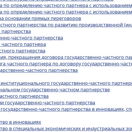
са по определению частного партнера с использование
са по определению частного партнера с использовани
 на основании прямых переговоров
частного партнерства по развитию производственной (и
о партнерства
енно-частного партнерства
м частного партнера
астного партнерства
ния, прекращения договора государственно-частного па
олга частного партнера по договору государственно-час
ударственно-частного партнерства
 институционального государственно-частного партнер
ональном государственно-частном партнерстве
частного партнерства
ии государственно-частного партнерства
 государственно-частного партнерства в инновациях, 
ство в инновациях
ство в специальных экономических и индустриальных зо