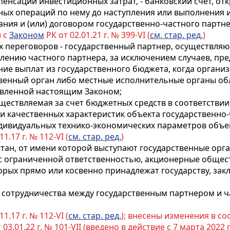
мпенсации инвестиционных затрат, - банковский счет, о
ных операций по нему до наступления или выполнения 
ния и (или) договором государственно-частного партне
и с
Законом
РК от 02.01.21 г. № 399-VI (
см. стар. ред.
)
ых переговоров - государственный партнер, осуществл
елению частного партнера, за исключением случаев, п
ние выплат из государственного бюджета, когда органи
венный орган либо местные исполнительные органы обл
новленной настоящим Законом;
существляемая за счет бюджетных средств в соответстви
и качественных характеристик объекта государственно-
дивидуальных технико-экономических параметров объек
11.17 г. № 112-VI (
см. стар. ред.
)
хстан, от имени которой выступают государственные орг
с ограниченной ответственностью, акционерные обществ
орых прямо или косвенно принадлежат государству, за
ма сотрудничества между государственным партнером и
11.17 г. № 112-VI (
см. стар. ред.
); внесены изменения в со
 03.01.22 г. № 101-VII (введено в действие с 7 марта 2022 г.