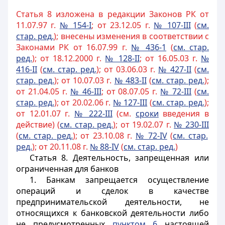
Статья 8 изложена в редакции Законов РК от
11.07.97 г.
№ 154-I
; от 23.12.05 г.
№ 107-III
(
см.
стар. ред.
); внесены изменения в соответствии с
Законами РК от 16.07.99 г.
№ 436-1
(
см. стар.
ред.
); от 18.12.2000 г.
№ 128-II
; от 16.05.03 г.
№
416-II
(
см. стар. ред.
); от 03.06.03 г.
№ 427-II
(
см.
стар. ред.
); от 10.07.03 г.
№ 483-II
(
см. стар. ред.
);
от 21.04.05 г.
№ 46-III
; от 08.07.05 г.
№ 72-III
(
см.
стар.
ред.
); от 20.02.06 г.
№ 127-III
(
см. стар. ред.
);
от 12.01.07 г.
№ 222-III
(см.
сроки
введения в
действие) (
см. стар. ред.
); от 19.02.07 г.
№ 230-III
(
см. стар. ред.
); от 23.10.08 г.
№ 72-IV
(
см. стар.
ред.
); от 20.11.08 г.
№ 88-IV
(
см. стар. ред.
)
Статья 8.
Деятельность, запрещенная или
ограниченная для банков
1. Банкам запрещается осуществление
операций и сделок в качестве
предпринимательской деятельности, не
относящихся к банковской деятельности либо
не предусмотренных
пунктом 6
настоящей