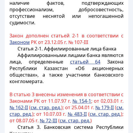
наличие фактов, подтверждающих
профессионализм, добросовестность,
отсутствие неснятой или непогашенной
судимости.
Закон дополнен статьей 2-1 в соответствии с
Законом
РК от 23.12.05 г. № 107-III
Статья 2-1.
Аффилиированные лица банка
Аффилиированными лицами банка являются
лица, определенные
статьей 64
Закона
Республики Казахстан «Об акционерных
обществах», а также участники банковского
конгломерата.
В статью 3 внесены изменения в соответствии с
Законами РК от 11.07.97 г.
№ 154-1
; от 02.03.01 г.
№ 162
-II
(
см. стар. ред.
); от 25.04.01 г.
№ 179-II
(
см.
стар. ред.
); от 10.07.03 г.
№ 483-II
(
см. стар. ре
д.
);
от 08.07.05 г.
№ 72-III
(
см. стар. ред.
)
Статья 3.
Банковская система Республики