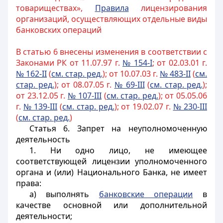
товариществах»,
Правила
лицензирования
организаций, осуществляющих отдельные виды
банковских операций
В статью 6 внесены изменения в соответствии с
Законами РК от 11.07.97 г.
№ 154-I
; от 02.03.01 г.
№ 162-II
(
см. стар. ред.
); от 10.07.03 г.
№ 483-II
(
см.
стар. ред.
); от 08.07.05 г.
№ 69-III
(
см. стар. ред.
);
от 23.12.05 г.
№ 107-III
(
см. стар. ред.
); от 05.05.06
г.
№ 139-III
(
см. стар. ред.
); от 19.02.07 г.
№ 230-III
(
см. стар. ред.
)
Статья 6.
Запрет на неуполномоченную
деятельность
1. Ни одно лицо, не имеющее
соответствующей лицензии уполномоченного
органа и (или) Национального Банка, не имеет
права:
а) выполнять
банковские операции
в
качестве основной или дополнительной
деятельности;