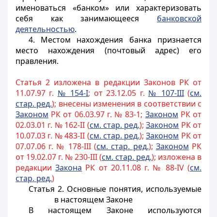
именоваться «банком» или характеризовать
себя как занимающееся
банковской
деятельностью
.
4. Местом нахождения банка признается
место нахождения (почтовый адрес) его
правления.
Статья 2 изложена в редакции Законов РК от
11.07.97 г.
№ 154-I
; от 23.12.05 г.
№ 107-III
(
см.
стар. ред.
); внесены изменения в соответствии с
Законом
РК от 06.03.97 г. № 83-1;
Законом
РК от
02.03.01 г. № 162-II (
см. стар. ред.
);
Законом
РК от
10.07.03 г. № 483-II (
см. стар. ред.
);
Законом
РК от
07.07.06 г. № 178-III (
см. стар. ред.
);
Законом
РК
от 19.02.07 г. № 230-III (
см. стар. ред.
); изложена в
редакции
Закона
РК от 20.11.08 г. № 88-IV (
см.
стар. ред.
)
Статья 2.
Основные понятия, используемые
в настоящем Законе
В настоящем Законе используются