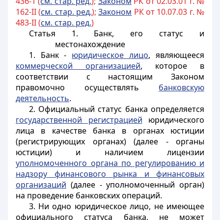
436-1 (
см. стар. ред.
);
Законом
РК от 02.03.01 г. №
162-II (
см. стар. ред.
);
Законом
РК от 10.07.03 г. №
483-II (
см. стар. ред.
)
Статья 1.
Банк, его статус и
местонахождение
1. Банк -
юридическое лицо
, являющееся
коммерческой организацией
, которое в
соответствии с настоящим Законом
правомочно осуществлять
банковскую
деятельность
.
2. Официальный статус банка определяется
государственной регистрацией
юридического
лица в качестве банка в органах юстиции
(регистрирующих органах) (далее - органы
юстиции) и наличием лицензии
уполномоченного органа по регулированию и
надзору финансового рынка и финансовых
организаций
(далее - уполномоченный орган)
на проведение банковских операций.
3. Ни одно юридическое лицо, не имеющее
официального статуса банка, не может