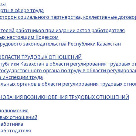
кса
рты в сфере труда
 сторон социального партнерства, коллективные договор
ителей работников при издании актов работодателя
нных настоящим Кодексом
трудового законодательства Республики Казахстан
В ОБЛАСТИ ТРУДОВЫХ ОТНОШЕНИЙ
спублики Казахстан в области регулирования трудовых 
государственного органа по труду в области регулиров
о инспекции труда
ельных органов в области регулирования трудовых отн
 ОСНОВАНИЯ ВОЗНИКНОВЕНИЯ ТРУДОВЫХ ОТНОШЕНИЙ
 полномочия
овых отношений
работника
работодателя