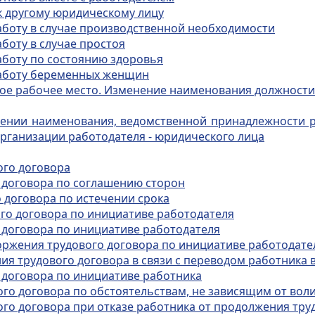
к другому юридическому лицу
аботу в случае производственной необходимости
боту в случае простоя
аботу по состоянию здоровья
работу беременных женщин
гое рабочее место. Изменение наименования должности
нении наименования, ведомственной принадлежности ра
организации работодателя - юридического лица
ого договора
о договора по соглашению сторон
 договора по истечении срока
ого договора по инициативе работодателя
 договора по инициативе работодателя
оржения трудового договора по инициативе работодате
ия трудового договора в связи с переводом работника 
 договора по инициативе работника
го договора по обстоятельствам, не зависящим от вол
ого договора при отказе работника от продолжения тр