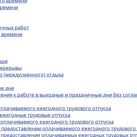
его времени
времени
очных работ
о времени
ищи
перерывы
о (междусменного) отдыха
ые дни
ения к работе в выходные и праздничные дни без согла
оплачиваемого ежегодного трудового отпуска
ежегодные трудовые отпуска
 оплачиваемого ежегодного трудового отпуска
и предоставлении оплачиваемого ежегодного трудового
к предоставления оплачиваемых ежегодных трудовых от