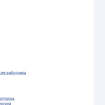
сия работника
 отпуска
пусков