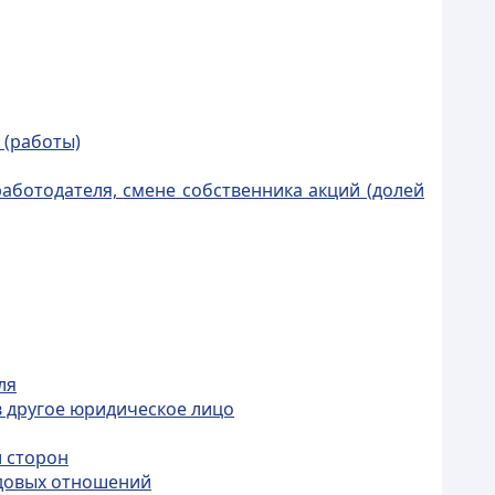
 (работы)
ботодателя, смене собственника акций (долей
ля
в другое юридическое лицо
и сторон
удовых отношений