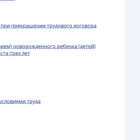
и при прекращении трудового договора
нием) новорожденного ребенка (детей)
ста трех лет
 условиями труда