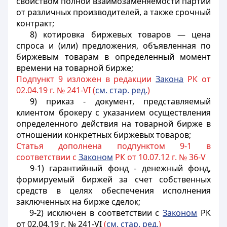
свойством полной взаимозаменяемости партий
от различных производителей, а также срочный
контракт;
8) котировка биржевых товаров — цена
спроса и (или) предложения, объявленная по
биржевым товарам в определенный момент
времени на товарной бирже;
Подпункт 9 изложен в редакции
Закона
РК от
02.04.19 г. № 241-VI (
см. стар. ред.
)
9) приказ - документ, представляемый
клиентом брокеру с указанием осуществления
определенного действия на товарной бирже в
отношении конкретных биржевых товаров;
Статья дополнена подпунктом 9-1 в
соответствии с
Законом
РК от 10.07.12 г. № 36-V
9-1) гарантийный фонд - денежный фонд,
формируемый биржей за счет собственных
средств в целях обеспечения исполнения
заключенных на бирже сделок;
9-2) исключен в соответствии с
Законом
РК
от 02.04.19 г. № 241-VI
(
см. стар. ред.
)