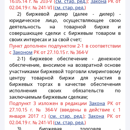
16.05.14 г. № 203-V (
см. стар. ред.
);
Закона
РК от
02.04.19 г. № 241-VI (
см. стар. ред.
)
2) биржевой дилер (далее - дилер) -
юридическое лицо, осуществляющее свою
деятельность на товарной бирже и
совершающее сделки с биржевым товаром в
своих интересах и за свой счет;
Пункт дополнен подпунктом 2-1 в соответствии
с
Законом
РК от 27.10.15 г. № 364-V
2-1) биржевое обеспечение - денежное
обеспечение, вносимое на возвратной основе
участниками биржевой торговли клиринговому
центру товарной биржи для участия в
биржевых торгах в качестве обеспечения
исполнения своих обязательств по
заключаемым биржевым сделкам;
Подпункт 3 изложен в редакции
Закона
РК от
27.10.15 г. № 364-V (введены в действие с 1
января 2017 г.) (
см. стар. ред.
);
Закона
РК от
02.04.19 г. № 241-VI (
см. стар. ред.
)
3) биржевая торговля -