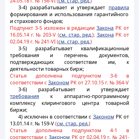
24.05.18 г. № 156-VI (
см. стар. ред.
)
3-4) разрабатывает и утверждает
правила
формирования и использования гарантийного
и страхового фондов;
Подпункт 3-5 изложен в редакции
Закона
РК от
16.05.14 г. № 203-V (
см. стар. ред.
);
Закона
РК от
02.04.19 г. № 241-VI (
см. стар. ред.
)
3-5) разрабатывает квалификационные
требования и перечень документов,
подтверждающих соответствие им, к
деятельности товарных бирж;
Статья дополнена подпунктом 3-6 в
соответствии с
Законом
РК от 27.10.15 г. № 364-V
3-6) разрабатывает и утверждает
требования
к аппаратно-программному
комплексу клирингового центра товарной
биржи;
4) исключен в соответствии с
Законом
РК от
13.01.14 г. № 159-V
(
см. стар. ред.
)
Статья дополнена подпунктом 4-1 в
соответствии с
Законом
РК от 02.04.19 г. № 241-