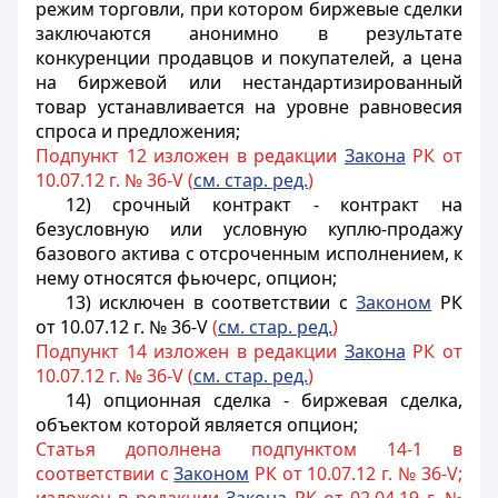
режим торговли, при котором биржевые сделки
заключаются анонимно в результате
конкуренции продавцов и покупателей, а цена
на биржевой или нестандартизированный
товар устанавливается на уровне равновесия
спроса и предложения;
Подпункт 12 изложен в редакции
Закона
РК от
10.07.12 г. № 36-V (
см. стар. ред.
)
12) срочный контракт - контракт на
безусловную или условную куплю-продажу
базового актива с отсроченным исполнением, к
нему относятся фьючерс, опцион;
13) исключен в соответствии с
Законом
РК
от 10.07.12 г. № 36-V
(
см. стар. ред.
)
Подпункт 14 изложен в редакции
Закона
РК от
10.07.12 г. № 36-V (
см. стар. ред.
)
14) опционная сделка - биржевая сделка,
объектом которой является опцион;
Статья дополнена подпунктом 14-1 в
соответствии с
Законом
РК от 10.07.12 г. № 36-V;