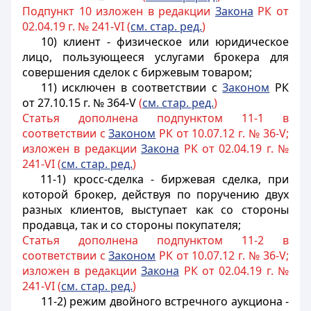
Подпункт 10 изложен в редакции
Закона
РК от
02.04.19 г. № 241-VI (
см. стар. ред.
)
10) клиент - физическое или юридическое
лицо, пользующееся услугами брокера для
совершения сделок с биржевым товаром;
11) исключен в соответствии с
Законом
РК
от 27.10.15 г. № 364-V
(
см. стар. ред.
)
Статья дополнена подпунктом 11-1 в
соответствии с
Законом
РК от 10.07.12 г. № 36-V;
изложен в редакции
Закона
РК от 02.04.19 г. №
241-VI (
см. стар. ред.
)
11-1) кросс-сделка - биржевая сделка, при
которой брокер, действуя по поручению двух
разных клиентов, выступает как со стороны
продавца, так и со стороны покупателя;
Статья дополнена подпунктом 11-2 в
соответствии с
Законом
РК от 10.07.12 г. № 36-V;
изложен в редакции
Закона
РК от 02.04.19 г. №
241-VI (
см. стар. ред.
)
11-2) режим двойного встречного аукциона -