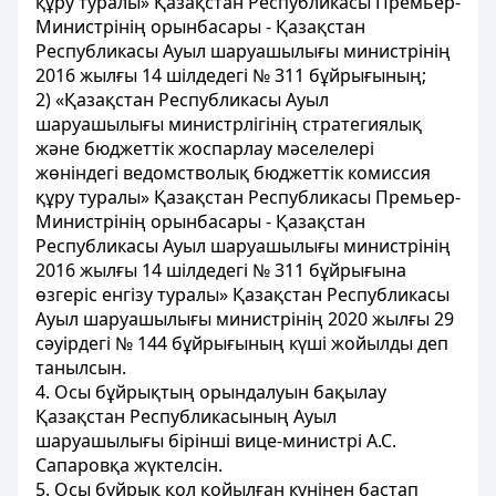
құру туралы» Қазақстан Республикасы Премьер-
Министрінің орынбасары - Қазақстан
Республикасы Ауыл шаруашылығы министрінің
2016 жылғы 14 шілдедегі № 311 бұйрығының;
2) «Қазақстан Республикасы Ауыл
шаруашылығы министрлігінің стратегиялық
және бюджеттік жоспарлау мәселелері
жөніндегі ведомстволық бюджеттік комиссия
құру туралы» Қазақстан Республикасы Премьер-
Министрінің орынбасары - Қазақстан
Республикасы Ауыл шаруашылығы министрінің
2016 жылғы 14 шілдедегі № 311 бұйрығына
өзгеріс енгізу туралы» Қазақстан Республикасы
Ауыл шаруашылығы министрінің 2020 жылғы 29
сәуірдегі № 144 бұйрығының күші жойылды деп
танылсын.
4. Осы бұйрықтың орындалуын бақылау
Қазақстан Республикасының Ауыл
шаруашылығы бірінші вице-министрі А.С.
Сапаровқа жүктелсін.
5. Осы бұйрық қол қойылған күнінен бастап