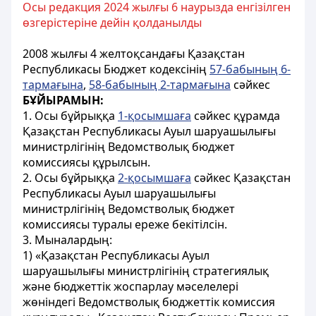
Осы редакция 2024 жылғы 6 наурызда енгізілген
өзгерістеріне дейін қолданылды
2008 жылғы 4 желтоқсандағы Қазақстан
Республикасы Бюджет кодексінің
57-бабының 6-
тармағына
,
58-бабының 2-тармағына
сәйкес
БҰЙЫРАМЫН:
1. Осы бұйрыққа
1-қосымшаға
сәйкес құрамда
Қазақстан Республикасы Ауыл шаруашылығы
министрлігінің Ведомстволық бюджет
комиссиясы құрылсын.
2. Осы бұйрыққа
2-қосымшаға
сәйкес Қазақстан
Республикасы Ауыл шаруашылығы
министрлігінің Ведомстволық бюджет
комиссиясы туралы ереже бекітілсін.
3. Мыналардың:
1) «Қазақстан Республикасы Ауыл
шаруашылығы министрлігінің стратегиялық
және бюджеттік жоспарлау мәселелері
жөніндегі Ведомстволық бюджеттік комиссия