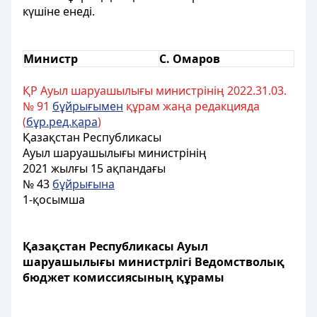
күшіне енеді.
Министр
С. Омаров
ҚР Ауыл шаруашылығы министрінің 2022.31.03.
№ 91
бұйрығымен
құрам жаңа редакцияда
(
бұр.ред.қара
)
Қазақстан Республикасы
Ауыл шаруашылығы министрінің
2021 жылғы 15 ақпандағы
№ 43
бұйрығына
1-қосымша
Қазақстан Республикасы Ауыл
шаруашылығы министрлігі Ведомстволық
бюджет комиссиясының құрамы