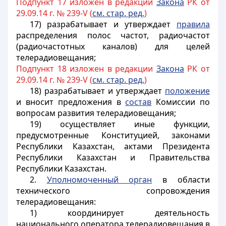
Подпункт 17 изложен в редакции
Закона
РК от
29.09.14 г. № 239-V (
см. стар. ред.
)
17) разрабатывает и утверждает
правила
распределения полос частот, радиочастот
(радиочастотных каналов) для целей
телерадиовещания;
Подпункт 18 изложен в редакции
Закона
РК от
29.09.14 г. № 239-V (
см. стар. ред.
)
18) разрабатывает и утверждает
положение
и вносит предложения в
состав
Комиссии по
вопросам развития телерадиовещания;
19) осуществляет иные функции,
предусмотренные Конституцией, законами
Республики Казахстан, актами Президента
Республики Казахстан и Правительства
Республики Казахстан.
2.
Уполномоченный орган
в области
технического сопровождения
телерадиовещания:
1) координирует деятельность
национального оператора телерадиовещания в