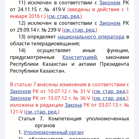
11) исключен в соответствии с
Законом
РК
от 24.11.15 г. № 419-V
(введены в действие с 1
января 2016 г.) (
см. стар. ред.
)
12) исключен в соответствии с
Законом
РК
от 29.09.14 г. № 239-V
(
см. стар. ред.
)
13) определяет
национального оператора
в
области телерадиовещания;
14) осуществляет иные функции,
предусмотренные
Конституцией
, законами
Республики Казахстан и актами Президента
Республики Казахстан.
В статью 7 внесены изменения в соответствии с
Законом
РК от 10.07.12 г. № 31-V (
см. стар. ред.
);
Законом
РК от 10.07.12 г. № 36-V (
см. стар. ред.
);
изложена в редакции
Закона
РК от 03.07.13 г. №
121-V (
см. стар. ред.
)
Статья 7. Компетенция уполномоченных
органов
1.
Уполномоченный орган
: