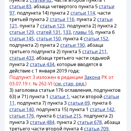
пункта 2
статьи 82,
части второй пункта 1
статьи 83,
абзаца четвертого пункта 5
статьи
97,
подпункта 14) пункта 2
статьи 114,
части
третьей пункта 2
статьи 116,
пункта 2
статьи
121,
пункта 7
статьи 123,
подпункта 2) пункта 2
статьи 129,
статей 131
,
133
,
главы 16
, пункта 6
статьи 145,
статьи 150,
пункта 4
статьи 152,
подпункта 2) пункта 2
статьи 190,
абзаца
третьего подпункта 2) пункта 5
статьи 211,
статьи 433,
абзаца третьего части седьмой
пункта 2
статьи 434
, которые вводятся в
действие с 1 января 2019 года;
Подпункт 3 изложен в редакции
Закона
РК от
03.07.19 г. № 262-VI (
см. стар. ред.
)
3) заголовка статьи 176 оглавления, подпунктов
63) и 71) пункта 1
статьи 1
, части второй
статьи
11,
подпункта 7) пункта 3
статьи 69,
пункта 6
статьи 140,
подпункта 15) пункта 1
статьи 142,
статьи 176,
пункта 6
статьи 215,
подпункта 2)
пункта 3
статьи 484,
пункта 2
статьи 678,
абзаца
третьего части второй пункта 4
статьи 709,