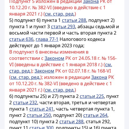
Подпункт 5 изложен в редакции
Закона
РК от
10.12.20 г. № 382-VI (введено в действие с 1
января 2021 г.) (
см. стар. ред.
)
5) подпункт 6) пункта 1
статьи 288
, подпункт 2)
пункта 1 и пункт 3
статьи 293
, абзацы седьмой и
восьмой части первой и часть вторая пункта 2
статьи 636
,
глава 77-1
Налогового кодекса
действуют до 1 января 2023 года;
В подпункт 6 внесены изменения в
соответствии с
Законом
РК от 24.05.18 г. № 156-
VI (введены в действие с 1 января 2018 г.) (
см.
стар. ред.
);
Законом
РК от 02.07.18 г. № 168-VI
(
см. стар. ред.
); изложен в редакции
Закона
РК
от 10.12.20 г. № 382-VI (введено в действие с 1
января 2021 г.) (
см. стар. ред.
)
6) подпункты 25) и 27) пункта 2
статьи 225
, пункт
2
статьи 232
, части вторая, третья и четвертая
пункта 1
статьи 241
, часть четвертая пункта 1,
пункт 2
статьи 250
, подпункт 20)
статьи 264
,
подпункт 10) пункта 2
статьи 288
, статья 292,
пункт 11
статьи 300
, подпункты 15) и 16) пункта