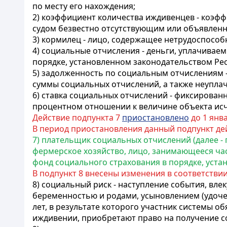
по месту его нахождения;
2) коэффициент количества иждивенцев - коэфф
судом безвестно отсутствующим или объявленн
3) кормилец - лицо, содержащее нетрудоспособн
4) социальные отчисления - деньги, уплачива
порядке, установленном законодательством Рес
5) задолженность по социальным отчислениям -
суммы социальных отчислений, а также неупла
6) ставка социальных отчислений - фиксирова
процентном отношении к величине объекта ис
Действие подпункта 7
приостановлено
до 1 янва
В период приостановления данный подпункт де
7) плательщик социальных отчислений (далее -
фермерское хозяйство, лицо, занимающееся ча
фонд социального страхования в порядке, уста
В подпункт 8 внесены изменения в соответстви
8) социальный риск - наступление события, вле
беременностью и родами, усыновлением (удоче
лет, в результате которого участник системы о
иждивении, приобретают право на получение с