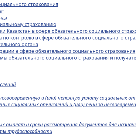
оциального страхования
ат
нда
циальному страхованию
ки Казахстан в сфере обязательного социального страх
а по контролю в сфере обязательного социального стр
тельного органа
орации в сфере обязательного социального страхования
темы обязательного социального страхования и получат
слений
есвоевременную и (или) неполную уплату социальных от
ных социальных отчислений и (или) пени за несвоевремен
ых выплат и сроки рассмотрения документов для назна
аты трудоспособности