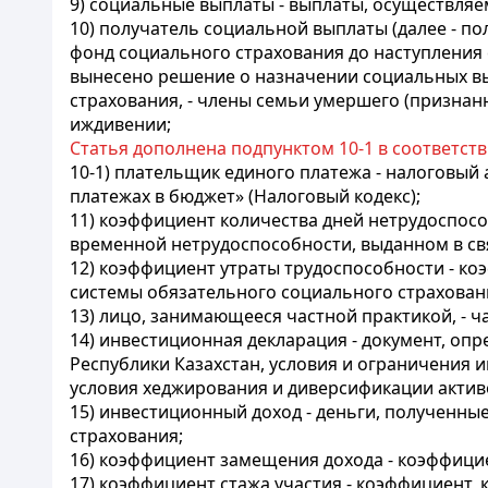
9) социальные выплаты - выплаты, осуществля
10) получатель социальной выплаты (далее - п
фонд социального страхования до наступления
вынесено решение о назначении социальных вы
страхования, - члены семьи умершего (призна
иждивении;
Статья дополнена подпунктом 10-1 в соответст
1
0-1) плательщик единого платежа - налоговый 
платежах в бюджет» (Налоговый кодекс);
11) коэффициент количества дней нетрудоспособ
временной нетрудоспособности, выданном в свя
12) коэффициент утраты трудоспособности - ко
системы обязательного социального страхован
13) лицо, занимающееся частной практикой, - 
14) инвестиционная декларация - документ, оп
Республики Казахстан, условия и ограничения 
условия хеджирования и диверсификации актив
15) инвестиционный доход - деньги, полученны
страхования;
16) коэффициент замещения дохода - коэффицие
17) коэффициент стажа участия - коэффициент,