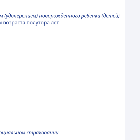
м (удочерением) новорожденного ребенка (детей)
м возраста полутора лет
социальном страховании