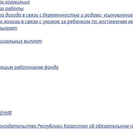
ри кормильца
ери работы
и дохода в связи с беременностью и родами, усыновление
и дохода в связи с уходом за ребенком по достижении и
 выплат
социальных выплат
одящим работникам фонда
ЖЕНИЯ
онодательства Республики Казахстан об обязательном 