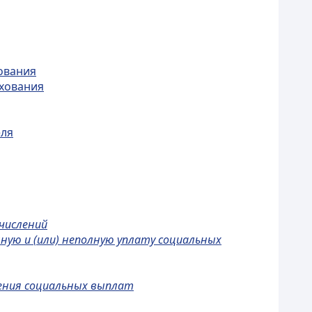
ования
ахования
еля
числений
ную и (или) неполную уплату социальных
чения социальных выплат