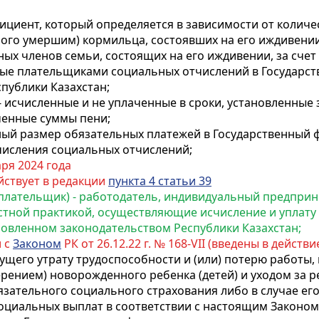
ициент, который определяется в зависимости от колич
ого умершим) кормильца, состоявших на его иждивении
ых членов семьи, состоящих на его иждивении, за счет 
емые плательщиками социальных отчислений в Государс
публики Казахстан;
 исчисленные и не уплаченные в сроки, установленные 
ченные суммы пени;
нный размер обязательных платежей в Государственный
числения социальных отчислений;
ря 2024 года
йствует в редакции
пункта 4 статьи 39
 плательщик) - работодатель, индивидуальный предприн
стной практикой, осуществляющие исчисление и уплату
новленном законодательством Республики Казахстан;
и с
Законом
РК от 26.12.22 г. № 168-VII (введены в действие 
кущего утрату трудоспособности и (или) потерю работы,
рением) новорожденного ребенка (детей) и уходом за р
бязательного социального страхования либо в случае ег
оциальных выплат в соответствии с настоящим Законом