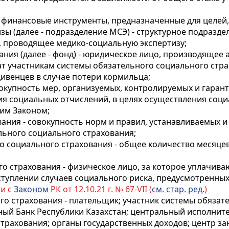
ые финансовые инструменты, предназначенные для целе
зы (далее - подразделение МСЭ) - структурное подразд
, проводящее медико-социальную экспертизу;
ания (далее - фонд) - юридическое лицо, производящее
т участникам системы обязательного социального стра
дивенцев в случае потери кормильца;
вокупность мер, организуемых, контролируемых и гаран
ния социальных отчислений, в целях осуществления соц
им Законом;
вания - совокупность норм и правил, устанавливаемых 
ьного социального страхования;
го социального страхования - общее количество месяце
го страхования - физическое лицо, за которое уплачив
ступлении случаев социального риска, предусмотренны
ии с
Законом
РК от 12.10.21 г. № 67-VII (
см. стар. ред.
)
го страхования - плательщик; участник системы обязат
ный Банк Республики Казахстан; центральный исполнит
трахования; органы государственных доходов; центр за