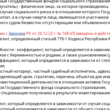
емые Государственным фондом социального страхования
олучатель) - физическое лицо, за которое производилис
 случая социального риска и в отношении которого Го
плат, а в случае смерти лица, являющегося участником
нного судом безвестно отсутствующим или объявленного
вии с
Законом
РК от 26.12.22 г. № 168-VII (введены в действ
агент, определенный статьей 776-1 Кодекса Республики 
ности - коэффициент, который определяется в зависимо
зи с беременностью и родами, а также усыновлением (
эффициент, который определяется в зависимости от сте
ия;
частный нотариус, частный судебный исполнитель, адво
ределяющий цели, стратегию, перечень объектов для ин
инвестиционной деятельности в отношении активов Гос
ов Государственного фонда социального страхования;
е (подлежащие получению) в результате инвестировани
нт, который определяется в зависимости от случая соц
 который определяется в зависимости от общего стажа у