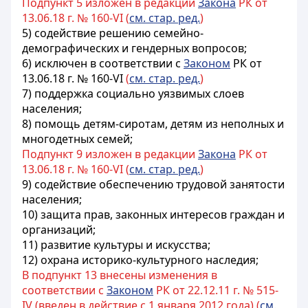
Подпункт 5 изложен в редакции
Закона
РК от
13.06.18 г. № 160-VI (
см. стар. ред.
)
5) содействие решению семейно-
демографических и гендерных вопросов;
6) исключен в соответствии с
Законом
РК от
13.06.18 г. № 160-VI
(
см. стар. ред.
)
7) поддержка социально уязвимых слоев
населения;
8) помощь детям-сиротам, детям из неполных и
многодетных семей;
Подпункт 9 изложен в редакции
Закона
РК от
13.06.18 г. № 160-VI (
см. стар. ред.
)
9) содействие обеспечению трудовой занятости
населения;
10) защита прав, законных интересов граждан и
организаций;
11) развитие культуры и искусства;
12) охрана историко-культурного наследия;
В подпункт 13 внесены изменения в
соответствии с
Законом
РК от 22.12.11 г. № 515-
IV (введен в действие с 1 января 2012 года) (
см.