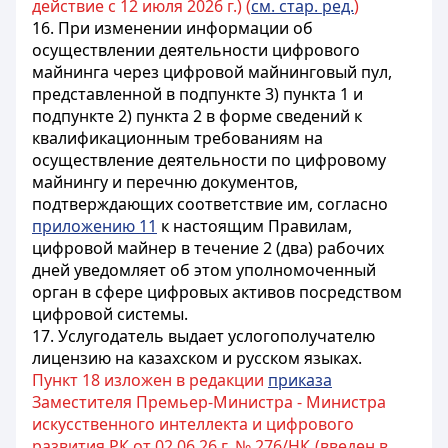
действие с 12 июля 2026 г.) (
см. стар. ред.
)
16. При изменении информации об
осуществлении деятельности цифрового
майнинга через цифровой майнинговый пул,
представленной в подпункте 3) пункта 1 и
подпункте 2) пункта 2 в форме сведений к
квалификационным требованиям на
осуществление деятельности по цифровому
майнингу и перечню документов,
подтверждающих соответствие им, согласно
приложению 11
к настоящим Правилам,
цифровой майнер в течение 2 (два) рабочих
дней уведомляет об этом уполномоченный
орган в сфере цифровых активов посредством
цифровой системы.
17. Услугодатель выдает услогополучателю
лицензию на казахском и русском языках.
Пункт 18 изложен в редакции
приказа
Заместителя Премьер-Министра - Министра
искусственного интеллекта и цифрового
развития РК от 02.06.26 г. № 276/НҚ (введен в