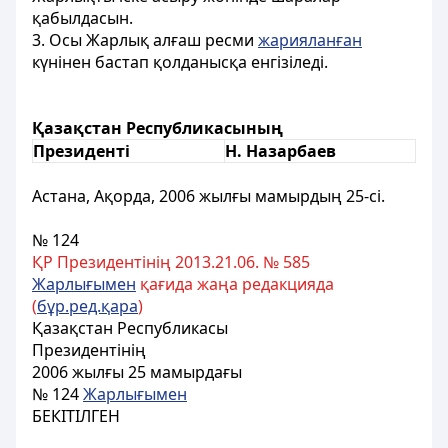
қабылдасын.
3. Осы Жарлық алғаш ресми
жарияланған
күнінен бастап қолданысқа енгізіледі.
Қазақстан Республикасының
Президентi
Н. Назарбаев
Астана, Ақорда, 2006 жылғы мамырдың 25-сі.
№ 124
ҚР Президентінің 2013.21.06. № 585
Жарлығымен
қағида жаңа редакцияда
(
бұр.ред.қара
)
Қазақстан Республикасы
Президентінің
2006 жылғы 25 мамырдағы
№ 124
Жарлығымен
БЕКІТІЛГЕН