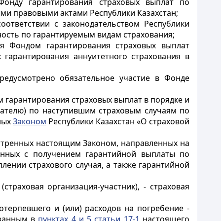
 Фонду гарантирования страховых выплат по
ми правовыми актами Республики Казахстан;
соответствии с законодательством Республики
ность по гарантируемым видам страхования;
ая Фондом гарантирования страховых выплат
х гарантирования аннуитетного страхования в
редусмотрено обязательное участие в Фонде
м гарантирования страховых выплат в порядке и
тателю) по наступившим страховым случаям по
ных
Законом
Республики Казахстан «О страховой
мотренных настоящим Законом, направленных на
занных с получением гарантийной выплаты по
лении страхового случая, а также гарантийной
страховая организация-участник), - страховая
терпевшего и (или) расходов на погребение -
азанным в
пунктах 4 и 5 статьи 17-1
настоящего