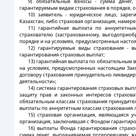
9) обязательные взносы - сумма денег,
гарантируемым видам страхования в порядке,
10) заявитель - юридическое лицо, зарег
Казахстан, либо страховая организация, намер
11) гарантийная выплата по аннуитетны
страхователю (застрахованному, выгодоприоб
порядке и на условиях, предусмотренных наст
12) гарантируемые виды страхования - 
гарантирования страховых выплат;
13) гарантийная выплата по обязательным в
на условиях, предусмотренных настоящим Зак
договору страхования принудительно ликвидир
деятельности»;
14) система гарантирования страховых вып
защиту прав и законных интересов страхова
обязательным классам страхования принудител
выплаты по аннуитетным классам страхования 
15) страховая организация, являющаяся уч
организация, заключившая с Фондом гарантиро
16) выплаты Фонда гарантирования страхо
сумма денег, выплачиваемая потерпевшему, ж