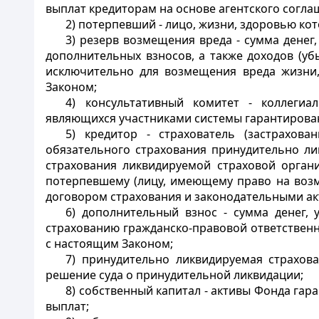
выплат кредиторам на основе агентского согла
2) потерпевший - лицо, жизни, здоровью ко
3) резерв возмещения вреда - сумма дене
дополнительных взносов, а также доходов (уб
исключительно для возмещения вреда жизни,
Законом;
4) консультативный комитет - коллегиа
являющихся участниками системы гарантирован
5) кредитор - страхователь (застрахов
обязательного страхования принудительно ли
страхования ликвидируемой страховой орган
потерпевшему (лицу, имеющему право на возм
договором страхования и законодательными акт
6) дополнительный взнос - сумма денег,
страхованию гражданско-правовой ответственн
с настоящим Законом;
7) принудительно ликвидируемая страхова
решение суда о принудительной ликвидации;
8) собственный капитал - активы Фонда гар
выплат;