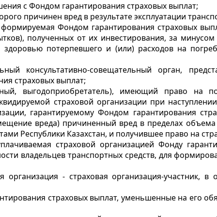
шения с Фондом гарантирования страховых выплат;
торого причинен вред в результате эксплуатации транс
г, формируемая Фондом гарантирования страховых вып
ытков), полученных от их инвестирования, за минусо
 здоровью потерпевшего и (или) расходов на погреб
льный консультативно-совещательный орган, предс
ия страховых выплат;
анный, выгодоприобретатель), имеющий право на 
квидируемой страховой организации при наступлении 
изации, гарантируемому Фондом гарантирования стра
ещение вреда) причиненный вред в пределах объема 
ами Республики Казахстан, и получившее право на стр
 уплачиваемая страховой организацией Фонду гарант
ости владельцев транспортных средств, для формиров
я организация - страховая организация-участник, в
антирования страховых выплат, уменьшенные на его об