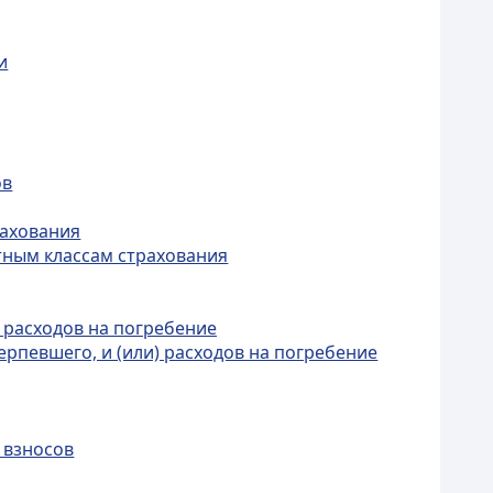
и
ов
рахования
тным классам страхования
 расходов на погребение
рпевшего, и (или) расходов на погребение
 взносов