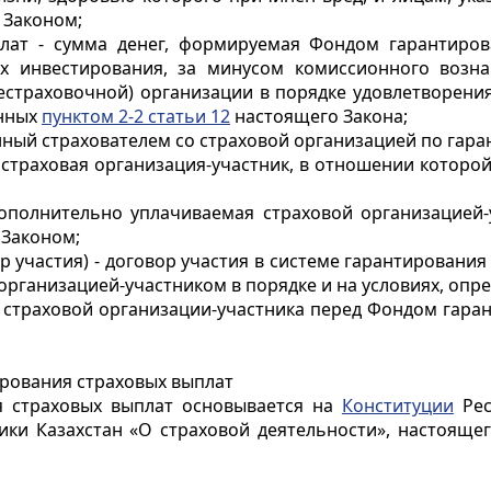
 Законом;
плат - сумма денег, формируемая Фондом гарантиров
их инвестирования, за минусом комиссионного возна
естраховочной) организации в порядке удовлетворени
енных
пунктом 2-2 статьи 12
настоящего Закона;
енный страхователем со страховой организацией по гар
- страховая организация-участник, в отношении кото
дополнительно уплачиваемая страховой организацией
 Законом;
вор участия) - договор участия в системе гарантирован
организацией-участником в порядке и на условиях, оп
ва страховой организации-участника перед Фондом гар
ирования страховых выплат
я страховых выплат основывается на
Конституции
Рес
ки Казахстан «О страховой деятельности», настояще