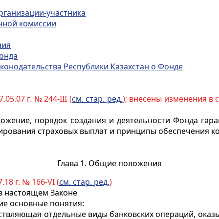
организации-участника
онной комиссии
ния
Фонда
аконодательства Республики Казахстан о Фонде
.05.07 г. № 244-III (
см. стар. ред.
); внесены изменения в 
ожение, порядок создания и деятельности Фонда гаран
ирования страховых выплат и принципы обеспечения ко
Глава 1. Общие положения
.18 г. № 166-VI (
см. стар. ред.
)
 в настоящем Законе
ие основные понятия:
уществляющая отдельные виды банковских операций, ока