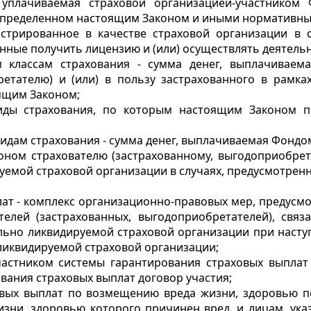
 уплачиваемая страховой организацией-участником
 определенном настоящим Законом и иными нормативны
истрированное в качестве страховой организации в 
енные получить лицензию и (или) осуществлять деятель
м классам страхования - сумма денег, выплачиваем
ретателю) и (или) в пользу застрахованного в рамка
оящим Законом;
виды страхования, по которым настоящим Законом п
идам страхования - сумма денег, выплачиваемая Фондо
оном страхователю (застрахованному, выгодоприобре
уемой страховой организации в случаях, предусмотрен
лат - комплекс организационно-правовых мер, предус
телей (застрахованных, выгодоприобретателей), свя
ьно ликвидируемой страховой организации при наступ
ликвидируемой страховой организации;
астником системы гарантирования страховых выплат (
вания страховых выплат договор участия;
вых выплат по возмещению вреда жизни, здоровью по
изни, здоровью которого причинен вред, и лицам, ук