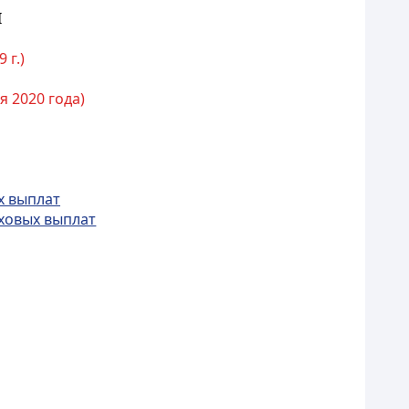
I
 г.)
я 2020 года)
х выплат
аховых выплат