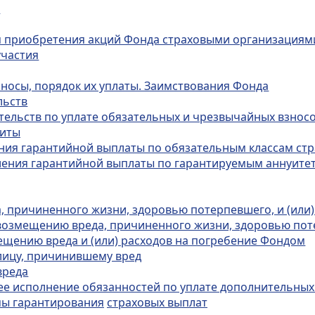
а
вия приобретения акций Фонда страховыми организациям
участия
зносы, порядок их уплаты. Заимствования Фонда
льств
тельств по уплате обязательных и чрезвычайных взнос
щиты
ения гарантийной выплаты по обязательным классам ст
вления гарантийной выплаты по гарантируемым аннуите
, причиненного жизни, здоровью потерпевшего, и (или)
 возмещению вреда, причиненного жизни, здоровью поте
мещению вреда и (или) расходов на погребение Фондом
 лицу, причинившему вред
вреда
ее исполнение обязанностей по уплате дополнительных
емы гарантирования
страховых выплат