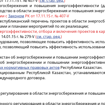
от 17.11.15 г. № 407-V
(
см. стар. ред.
)
госбережения и повышения энергоэффективности (д
одство в области энергосбережения и повышения энер
вии с
Законом
РК от 17.11.15 г. № 407-V
республиканский перечень проектов в области энерго
ами и планами мероприятий по их реализации;
ергоэффективности, отбора и включения проектов в ка
 14.01.15 г. № 279-V
(
см. стар. ред.
)
рудование, позволяющее повысить эффективность испол
л, позволяющий повысить эффективность использования
захстан об энергосбережении и повышении энергоэффек
н об энергосбережении и повышении энергоэффективн
ых нормативных правовых актов
Республики Казахстан.
цированным Республикой Казахстан, устанавливаются
ждународного договора.
ое регулирование в области энергосбережения и повыше
венного регулирования в области энергосбережения и 