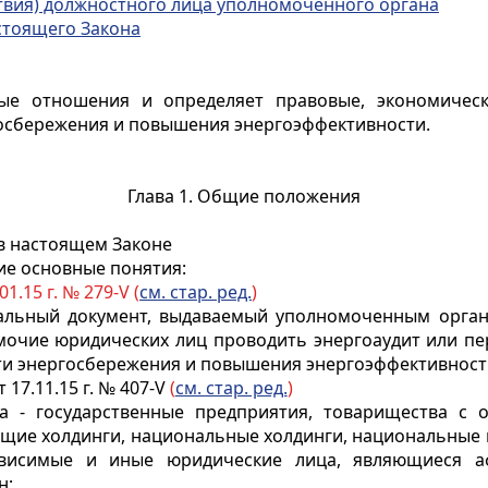
ствия) должностного лица уполномоченного органа
астоящего Закона
ые отношения и определяет правовые, экономичес
госбережения и повышения энергоэффективности.
Глава 1. Общие положения
 в настоящем Законе
ие основные понятия:
01.15 г. № 279-V (
см. стар. ред.
)
циальный документ, выдаваемый уполномоченным орга
очие юридических лиц проводить энергоаудит или пе
ти энергосбережения и повышения энергоэффективност
 17.11.15 г. № 407-V
(
см. стар. ред.
)
ра - государственные предприятия, товарищества с 
ющие холдинги, национальные холдинги, национальные 
 зависимые и иные юридические лица, являющиеся 
н;