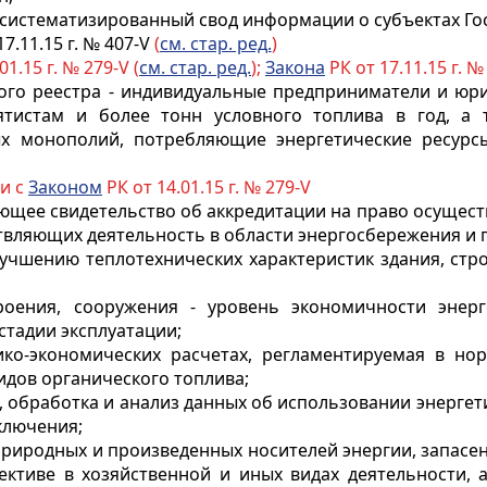
- систематизированный свод информации о субъектах Го
17.11.15 г. № 407-V
(
см. стар. ред.
)
01.15 г. № 279-V (
см. стар. ред.
);
Закона
РК от 17.11.15 г. № 
ского реестра - индивидуальные предприниматели и юр
тистам и более тонн условного топлива в год, а 
ных монополий, потребляющие энергетические ресурс
ии с
Законом
РК от 14.01.15 г. № 279-V
еющее свидетельство об аккредитации на право осущест
твляющих деятельность в области энергосбережения и
лучшению теплотехнических характеристик здания, стр
троения, сооружения - уровень экономичности энерг
стадии эксплуатации;
ико-экономических расчетах, регламентируемая в но
идов органического топлива;
ор, обработка и анализ данных об использовании энерге
ключения;
 природных и произведенных носителей энергии, запасе
ктиве в хозяйственной и иных видах деятельности, а 