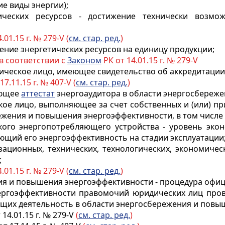
ие виды энергии);
тических ресурсов - достижение технически возмо
.01.15 г. № 279-V (
см. стар. ред.
)
ление энергетических ресурсов на единицу продукции;
 в соответствии с
Законом
РК от 14.01.15 г. № 279-V
дическое лицо, имеющее свидетельство об аккредитации
17.11.15 г. № 407-V (
см. стар. ред.
)
еющее
аттестат
энергоаудитора в области энергосбереж
кое лицо, выполняющее за счет собственных и (или) п
режения и повышения энергоэффективности, в том числ
ского энергопотребляющего устройства - уровень эко
ющий его энергоэффективность на стадии эксплуатации
изационных, технических, технологических, экономиче
;
.01.15 г. № 279-V (
см. стар. ред.
)
ения и повышения энергоэффективности - процедура оф
ргоэффективности правомочий юридических лиц прово
щих деятельность в области энергосбережения и повы
 14.01.15 г. № 279-V
(
см. стар. ред.
)