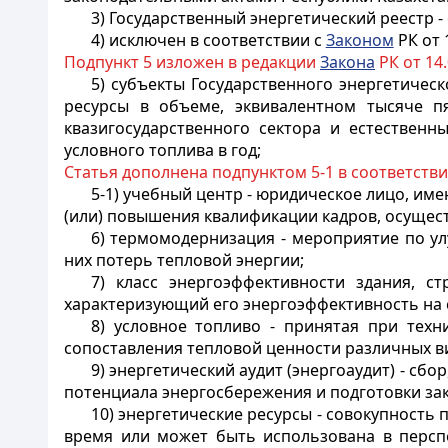
3) Государственный энергетический реестр 
4) исключен в соответствии с
Законом
РК от 
Подпункт 5 изложен в редакции
Закона
РК от 14.
5) субъекты Государственного энергетиче
ресурсы в объеме, эквивалентном тысяче пя
квазигосударственного сектора и естествен
условного топлива в год;
Статья дополнена подпунктом 5-1 в соответств
5-1) учебный центр - юридическое лицо, им
(или) повышения квалификации кадров, осущес
6) термомодернизация - мероприятие по у
них потерь тепловой энергии;
7) класс энергоэффективности здания, с
характеризующий его энергоэффективность на 
8) условное топливо - принятая при техн
сопоставления тепловой ценности различных в
9) энергетический аудит (энергоаудит) - сб
потенциала энергосбережения и подготовки за
10) энергетические ресурсы - совокупность
время или может быть использована в перспе