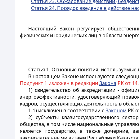
Статья 23. Обжалование действий (бездей
Статья 24. Порядок введения в действие н
Настоящий Закон регулирует общественн
физических и юридических лиц в области энер
Статья 1. Основные понятия, используемые
В настоящем Законе используются следующ
Подпункт 1 изложен в редакции
Закона
РК от 14.
1) свидетельство об аккредитации - офи
энергоэффективности, удостоверяющий правом
кадров, осуществляющих деятельность в облас
1-1) исключен в соответствии с
Законом
РК от
2) субъекты квазигосударственного секто
общества, в том числе национальные управля
является государство, а также дочерние,
законодательными актами Республики Казахста