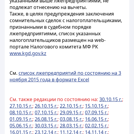
указанными выше лжепредприятиями, не
подлежат отнесению на вычеты.
Также, в целях предупреждения заключения
сомнительных сделок с налогоплательщиками,
признанными в судебном порядке
лжепредприятиями, список указанных
налогоплательщиков размещен на web-
портале Налогового комитета МФ РК
www.kgd.gov.kz
См.
список лжепредприятий по состоянию на 3
ноября 2015 года в формате Excel
См. также редакции по состоянию на:
30.10.15 г.
;
27.10.15 г.
;
26.10.15 г.
;
22.10.15 г.
;
15.10.15 г.
;
08.10.15 г.
;
07.10.15 г.
;
29.09.15 г.
;
07.09.15 г.
;
01.09.15 г.
;
26.08.15 г.
;
03.08.15 г.
;
16.06.15 г.
;
05.06.15 г.
;
30.03.15 г.
;
28.03.15 г.
;
02.02.15 г.
;
16.01.15 г.
;
23.12.14 г.
;
11.12.14 г.
;
14.11.14 г.
;