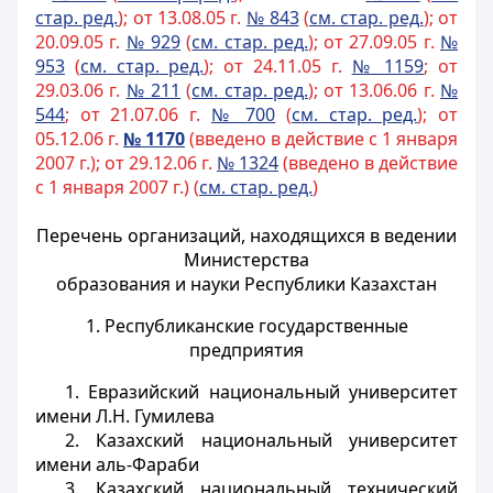
стар. ред.
); от 13.08.05 г.
№ 843
(
см. стар. ред.
); от
20.09.05 г.
№ 929
(
см. стар. ред.
); от 27.09.05 г.
№
953
(
см. стар. ред.
); от 24.11.05 г.
№ 1159
; от
29.03.06 г.
№ 211
(
см. стар. ред.
); от 13.06.06 г.
№
544
; от 21.07.06 г.
№ 700
(
см. стар. ред.
); от
05.12.06 г.
№ 1170
(введено в действие с 1 января
2007 г.); от 29.12.06 г.
№ 1324
(введено в действие
с 1 января 2007 г.) (
см. стар. ред.
)
Перечень организаций, находящихся в ведении
Министерства
образования и науки Республики Казахстан
1. Республиканские государственные
предприятия
1. Евразийский национальный университет
имени Л.Н. Гумилева
2. Казахский национальный университет
имени аль-Фараби
3. Казахский национальный технический