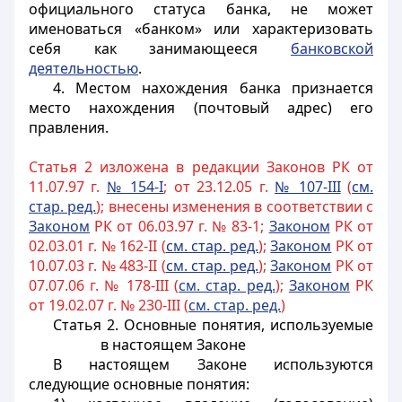
официального статуса банка, не может
именоваться «банком» или характеризовать
себя как занимающееся
банковской
деятельностью
.
4. Местом нахождения банка признается
место нахождения (почтовый адрес) его
правления.
Статья 2 изложена в редакции Законов РК от
11.07.97 г.
№ 154-I
; от 23.12.05 г.
№ 107-III
(
см.
стар. ред.
); внесены изменения в соответствии с
Законом
РК от 06.03.97 г. № 83-1;
Законом
РК от
02.03.01 г. № 162-II (
см. стар. ред.
);
Законом
РК от
10.07.03 г. № 483-II (
см. стар. ред.
);
Законом
РК от
07.07.06 г. № 178-III (
см. стар. ред.
);
Законом
РК
от 19.02.07 г. № 230-III (
с
м. стар. ред.
)
Статья 2.
Основные понятия, используемые
в настоящем Законе
В настоящем Законе используются
следующие основные понятия: