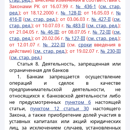
стар. ред.
); внесены изменения в соответствии с
Законами РК от 16.07.99 г.
№ 43
6-1
(
см. стар.
ред.
); от 18.12.2000 г.
№ 128-II
; от 16.05.03 г.
№
416-II
(
см. стар. ред.
); от 03.06.03 г.
№ 427-II
(
см.
стар. ред.
); от 10.07.03 г.
№ 483-II
(
см. стар. ред.
);
от 21.04.05 г.
№ 46-III
; от 08.07.05 г.
№ 72-III
(
см.
стар. ред.
); от 20.02.06 г.
№ 127-III
(
см. стар. ред.
);
от 12.01.07 г.
№ 222-III
(см.
сроки
введения в
действие) (
см. стар. ред.
); от 19.02.07 г.
№ 230-III
(
см. стар. ред.
)
Статья 8.
Деятельность, запрещенная или
ограниченная для банков
1. Банкам запрещается осуществление
операций и сделок в качестве
предпринимательской деятельности, не
относящихся к банковской деятельности либо
не предусмотренных
пунктом 6
настоящей
статьи,
пунктом 12 статьи 30
настоящего
Закона, а также приобретение долей участия в
уставных капиталах или акций юридических
лиц, за исключением случаев, установленных