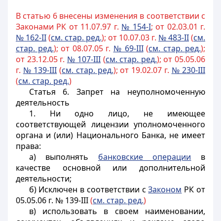
В статью 6 внесены изменения в соответствии с
Законами РК от 11.07.97 г.
№ 154-I
; от 02.03.01 г.
№ 162-II
(
см. стар. ред.
); от 10.07.03 г.
№ 483-II
(
см.
стар. ред.
); от 08.07.05 г.
№ 69-III
(
см. стар. ред.
);
от 23.12.05 г.
№ 107-III
(
см. стар. ред.
); от 05.05.06
г.
№ 139-III
(
см. стар. ред.
); от 19.02.07 г.
№ 230-III
(
см. стар. ред.
)
Статья 6.
Запрет на неуполномоченную
деятельность
1. Ни одно лицо, не имеющее
соответствующей лицензии уполномоченного
органа и (или) Национального Банка, не имеет
права:
а) выполнять
банковские операции
в
качестве основной или дополнительной
деятельности;
б) Исключен в соответствии с
Законом
РК от
05.05.06 г. № 139-III
(
см. стар. ред.
)
в) использовать в своем наименовании,