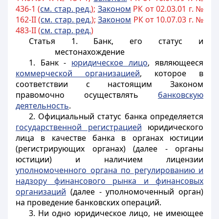
436-1 (
см. стар. ред.
);
Законом
РК от 02.03.01 г. №
162-II (
см. стар. ред.
);
Законом
РК от 10.07.03 г. №
483-II (
см. стар. ред.
)
Статья 1.
Банк, его статус и
местонахождение
1. Банк -
юридическое лицо
, являющееся
коммерческой организацией
, которое в
соответствии с настоящим Законом
правомочно осуществлять
банковскую
деятельность
.
2. Официальный статус банка определяется
государственной регистрацией
юридического
лица в качестве банка в органах юстиции
(регистрирующих органах) (далее - органы
юстиции) и наличием лицензии
уполномоченного органа по регулированию и
надзору финансового рынка и финансовых
организаций
(далее - уполномоченный орган)
на проведение банковских операций.
3. Ни одно юридическое лицо, не имеющее