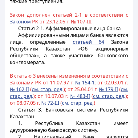
тяжкие преступления.
Закон дополнен статьей 2-1 в соответствии с
Законом
РК от 23.12.05 г. № 107-III
Статья 2-1.
Аффилиированные лица банка
Аффилиированными лицами банка являются
лица, определенные
статьей 64
Закона
Республики Казахстан «Об акционерных
обществах», а также участники банковского
конгломерата.
В статью 3 внесены изменения в соответствии с
Законами РК от 11.07.97 г.
№ 154-1
; от 02.03.01 г.
№ 162-II
(
см. стар. ред.
); от 25.04.01 г.
№ 179-II
(
см.
стар. ред.
); от 10.07.03 г.
№ 483-II
(
см. стар. ред.
);
от 08.07.05 г.
№ 72-III
(
см. стар. ред.
)
Статья 3.
Банковская система Республики
Казахстан
1. Республика Казахстан имеет
двухуровневую банковскую систему.
2. Национальный Банк является