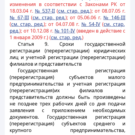
изменения в соответствии с Законами РК от
18.03.04 г.
№ 537-II
(
см. стар. ред.
); от 08.07.05 г.
№ 67-III
(
см. стар. ред.
); от 05.06.06 г.
№ 146-III
(
см. стар. ред.
); от 04.07.08 г.
№ 54-IV
(
см. стар.
ред.
); от 10.12.08 г.
№ 101-IV
(введен в действие с
1 января 2009 г.) (
см. стар. ред.
)
Статья 9.
Сроки государственной
регистрации (перерегистрации) юридических
лиц и учетной регистрации (перерегистрации)
филиалов и представительств
Государственная регистрация
(перерегистрация) субъектов малого
предпринимательства и учетная регистрация
(перерегистрация)их филиалов и
представительств должны быть произведены
не позднее трех рабочих дней со дня подачи
заявления с приложением необходимых
документов. Государственная регистрация
(перерегистрация) субъектов среднего и
крупного предпринимательства,