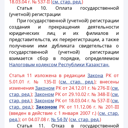
18.03.04 г. № 537-II (
см. стар. ред.
)
Статья 10.
Оплата государственной
(учетной) регистрации
При государственной (учетной) регистрации
создания и прекращения деятельности
юридических лиц и их филиалов и
представительств, их перерегистрации, а также
получении ими дубликата свидетельства о
государственной (учетной) регистрации
взимается сбор в порядке, определяемом
Налоговым кодексом Республики Казахстан.
Статья 11 изложена в редакции
Закона
РК от
5.01.01 г. № 135-II (
см. стар. ред.
); внесены
изменения
Законом
РК от 24.12.01 г. № 276-II (
см.
стар. ред.
);
Законом
РК от 29.10.02 г. № 348-II (
см.
стар. ред.
);
Законом
РК от 18.03.04 г. № 537-II (
см.
стар. ред.
);
Законом
РК от 11.12.06 г. № 201-III
(введен в действие с 1 января 2007 г.) (
см. стар.
ред.
); от 04.07.08 г.
№ 54-IV
(
см. стар. ред.
)
Статья 11.
Отказ в государственной