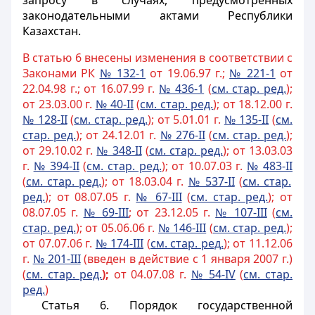
запросу в случаях, предусмотренных
законодательными актами Республики
Казахстан.
В статью 6 внесены изменения в соответствии с
Законами РК
№ 132-
1
от 19.06.97 г.;
№ 221-1
от
22.04.98 г.; от 16.07.99 г.
№ 436-1
(
см. стар. ред.
);
от 23.03.00 г.
№ 40-II
(
см. стар. ред.
); от 18.12.00 г.
№ 128-II
(
см. стар. ред.
); от 5.01.01 г.
№ 135-II
(
см.
стар. ред.
); от 24.12.01 г.
№ 276-II
(
см. стар. ред.
);
от 29.10.02 г.
№ 348-II
(
см. стар. ред.
); от 13.03.03
г.
№ 394-II
(
см. стар. ред.
); от 10.07.03 г.
№ 483-II
(
см. стар. ред.
); от 18.03.04 г.
№ 537-II
(
см. стар.
ред.
); от 08.07.05 г.
№ 67-III
(
см. стар. ред.
); от
08.07.05 г.
№ 69-III
; от 23.12.05 г.
№ 107-III
(
см.
стар
. ред.
); от 05.06.06 г.
№ 146-III
(
см. стар. ред.
);
от 07.07.06 г.
№ 174-III
(
см. стар. ред.
); от 11.12.06
г.
№ 201-III
(введен в действие с 1 января 2007 г.)
(
см. стар. ред.
);
от 04.07.08 г.
№ 54-IV
(
см. стар.
ред.
)
Статья 6.
Порядок государственной