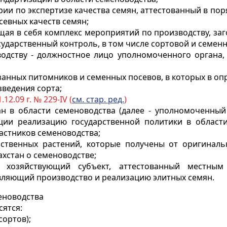
ории по экспертизе качества семян, аттестованный в п
севных качеств семян;
щая в себя комплекс мероприятий по производству, заг
сударственный контроль, в том числе сортовой и семенн
водству - должностное лицо уполномоченного органа
язанных питомников и семенных посевов, в которых в о
ведения сорта;
.12.09 г. № 229-IV (
см. стар. ред.
)
н в области семеноводства (далее - уполномоченный
ии реализацию государственной политики в области
астников семеноводства;
йственных растений, которые получены от оригиналь
хстан о семеноводстве;
 - хозяйствующий субъект, аттестованный местны
твляющий производство и реализацию элитных семян.
меноводства
сятся:
сортов);