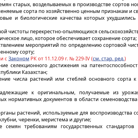
семян старых, возделываемых в производстве сортов 
еняемые сорта по хозяйственно ценным признакам и с
товые и биологические качества которых ухудшились
овой чистоты перекрестно-опыляющихся сельскохозяйст
дическое лицо, которое обеспечивает сохранение сорта;
ествлением мероприятий по определению сортовой чис
енному сорту;
ии с
Законом
РК от 11.12.09 г. № 229-IV (
см. стар. ред.
)
ание селекционного достижения на патентоспособнос
публики Казахстан;
ение числа растений или стеблей основного сорта к
инадлежащие к оригинальным, получаемые из урожа
ных нормативных документов в области семеноводства
органы растений, используемые для воспроизводства с
клубни, черенки, меристема и другие;
ие семян требованиям государственных стандарто