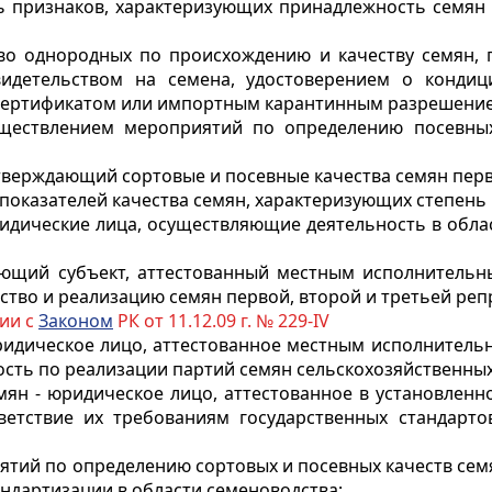
ть признаков, характеризующих принадлежность семян
тво однородных по происхождению и качеству семян,
видетельством на семена, удостоверением о кондиц
сертификатом или импортным карантинным разрешение
уществлением мероприятий по определению посевны
одтверждающий сортовые и посевные качества семян пе
 показателей качества семян, характеризующих степень 
ридические лица, осуществляющие деятельность в обла
вующий субъект, аттестованный местным исполнительн
тво и реализацию семян первой, второй и третьей реп
вии с
Законом
РК от 11.12.09 г. № 229-IV
юридическое лицо, аттестованное местным исполнитель
сть по реализации партий семян сельскохозяйственных 
емян - юридическое лицо, аттестованное в установлен
ветствие их требованиям государственных стандарт
иятий по определению сортовых и посевных качеств сем
ндартизации в области семеноводства;