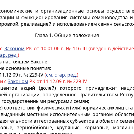
кономические и организационные основы осуществле
зации и функционирования системы семеноводства и 
ировкой, реализацией и использованием семян сельско
Глава 1. Общие положения
 с
Законом
РК от 10.01.06 г. № 116-III (введен в действие 
тар. ред.
)
 в настоящем Законе
ие основные понятия:
11.12.09 г. № 229-IV
(
см. стар. ред.
)
ии с
Законом
РК от 11.12.09 г. № 229-IV
роцентов акций (долей) которого принадлежит нац
ей организации, определенное Правительством Респу
 государственными ресурсами семян;
е) соответствия физических и (или) юридических лиц ста
т, выданный местным исполнительным органом области 
деятельности аттестованных субъектов в области семен
новые, зернобобовые, крупяные, кормовые, маслич