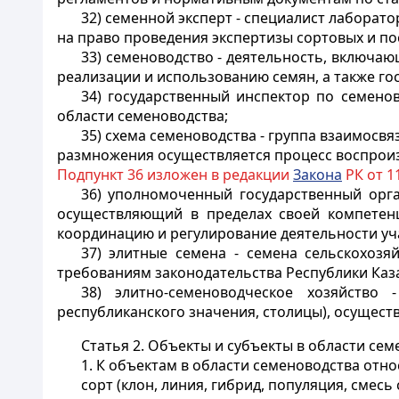
32) семенной эксперт - специалист лаборат
на право проведения экспертизы сортовых и по
33) семеноводство - деятельность, включаю
реализации и использованию семян, а также го
34) государственный инспектор по семено
области семеноводства;
35) схема семеноводства - группа взаимосв
размножения осуществляется процесс воспроиз
Подпункт 36 изложен в редакции
Закона
РК от 11
36) уполномоченный государственный орга
осуществляющий в пределах своей компетенц
координацию и регулирование деятельности уч
37) элитные семена - семена сельскохозя
требованиям законодательства Республики Каза
38) элитно-семеноводческое хозяйство
республиканского значения, столицы), осущес
Статья 2. Объекты и субъекты в области се
1. К объектам в области семеноводства отно
сорт (клон, линия, гибрид, популяция, смесь 