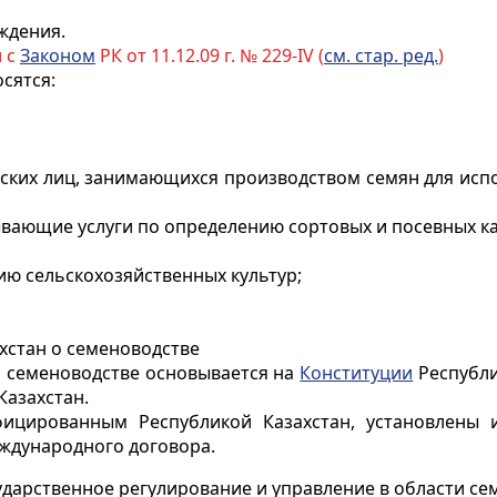
ждения.
и с
Законом
РК от 11.12.09 г. № 229-IV (
см. стар. ред.
)
сятся:
ских лиц, занимающихся производством семян для испо
ывающие услуги по определению сортовых и посевных ка
ию сельскохозяйственных культур;
ахстан о семеноводстве
 о семеноводстве основывается на
Конституции
Республи
Казахстан.
ицированным Республикой Казахстан, установлены 
ждународного договора.
сударственное регулирование
и управление в области се