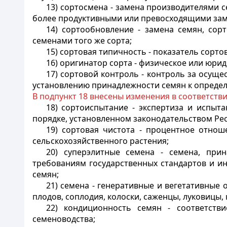
13) сортосмена - замена производителями 
более продуктивными или превосходящими зам
14) сортообновление - замена семян, сор
семенами того же сорта;
15) сортовая типичность - показатель сорт
16) оригинатор сорта - физическое или юри
17) сортовой контроль - контроль за осущ
установлению принадлежности семян к определ
В подпункт 18 внесены изменения в соответств
18) сортоиспытание - экспертиза и испыт
порядке, установленном законодательством Рес
19) сортовая чистота - процентное отнош
сельскохозяйственного растения;
20) суперэлитные семена - семена, пр
требованиям государственных стандартов и и
семян;
21) семена - генеративные и вегетативные 
плодов, соплодия, колоски, саженцы, луковицы, 
22) кондиционность семян - соответств
семеноводства;