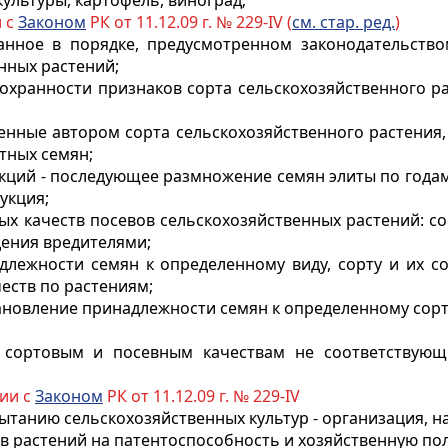
ультуры, картофель, виноград;
и с
Законом
РК от 11.12.09 г. № 229-IV (
см. стар. ред.
)
ванное в порядке, предусмотренном законодательств
нных растений;
сохранности признаков сорта сельскохозяйственного р
еденные автором сорта сельскохозяйственного растени
тных семян;
кций - последующее размножение семян элиты по годам:
укция;
ых качеств посевов сельскохозяйственных растений: с
ения вредителями;
адлежности семян к определенному виду, сорту и их 
еств по растениям;
тановление принадлежности семян к определенному сорт
о сортовым и посевным качествам не соответствую
вии с
Законом
РК от 11.12.09 г. № 229-IV
пытанию сельскохозяйственных культур - организация, 
в растений на патентоспособность и хозяйственную пол