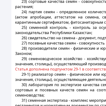
23) сортовые качества семян - совокупнос
растения;
24) партия семян - определенное количес
(актом апробации, аттестатом на семена, с
карантинным сертификатом, фитосанитарным 
25) семенной контроль - контроль за ос
законодательства Республики Казахстан;
26) свидетельство на семена - документ, п
27) посевные качества семян - совокупность
28) производители семян - физические и ю
Законом;
29) семеноводческое хозяйство - хозяйст
значения, столицы), осуществляющий производс
Статья дополнена подпунктом 29-1 в соответст
29-1) реализатор семян - физическое или 
значения, столицы), осуществляющее деятельно
30) лаборатория по экспертизе качества с
сортовых и посевных качеств семян на соот
семеноводства;
31) семенная экспертиза - комплекс меропр
регламентов и нормативным документам по ста