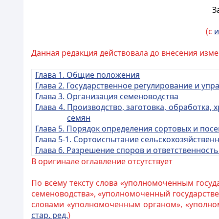
З
(с
и
Данная редакция действовала до внесения измен
Глава 1. Общие положения
Глава 2. Государственное регулирование и упр
Глава 3. Организация семеноводства
Глава 4. Производство, заготовка, обработка,
семян
Глава 5. Порядок определения
сортовых и посе
Глава 5-1. Сортоиспытание сельскохозяйствен
Глава 6. Разрешение споров и ответственность
В оригинале оглавление отсутствует
По всему тексту слова «уполномоченным госуд
семеноводства», «уполномоченный государстве
словами «уполномоченным органом», «уполном
стар. ред.
)