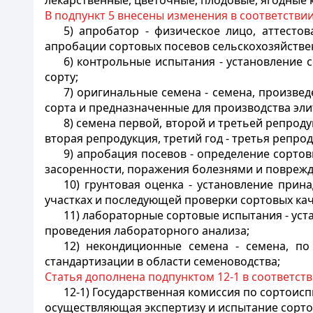
лекарственные, цветочные, плодовые, ягодные к
В подпункт 5 внесены изменения в соответстви
5) апробатор - физическое лицо, аттесто
апробации сортовых посевов сельскохозяйстве
6) контрольные испытания - установление 
сорту;
7) оригинальные семена - семена, произв
сорта и предназначенные для производства эли
8) семена первой, второй и третьей репроду
вторая репродукция, третий год - третья репрод
9) апробация посевов - определение сортов
засоренности, поражения болезнями и поврежд
10) грунтовая оценка - установление прин
участках и последующей проверки сортовых кач
11) лабораторные сортовые испытания - ус
проведения лабораторного анализа;
12) некондиционные семена - семена, п
стандартизации в области семеноводства;
Статья дополнена подпунктом 12-1 в соответст
12-1) Государственная комиссия по сортоис
осуществляющая экспертизу и испытание сорто