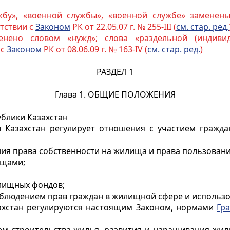
жбу», «военной службы», «военной службе» заменены
етствии с
Законом
РК от 22.05.07 г. № 255-III (
см. стар. ред.
енено словом «нужд»; слова «раздельной (индивид
 с
Законом
РК от 08.06.09 г. № 163-IV (
см. стар. ред.
)
РАЗДЕЛ 1
Глава 1. ОБЩИЕ ПОЛОЖЕНИЯ
ублики Казахстан
 Казахстан регулирует отношения с участием граждан
ия права собственности на жилища и права пользовани
ищами;
илищных фондов;
соблюдением прав граждан в жилищной сфере и исполь
ахстан регулируются настоящим Законом, нормами
Гр