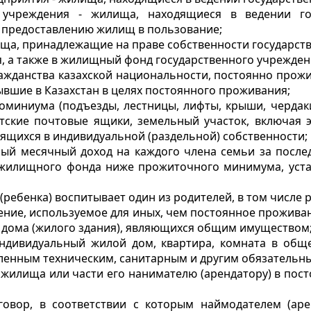
 учреждения - жилища, находящиеся в ведении го
 предоставлению жилищ в пользование;
ща, принадлежащие на праве собственности государст
 а также в жилищный фонд государственного учрежден
ражданства казахской национальности, постоянно про
ывшие в Казахстан в целях постоянного проживания;
доминиума (подъезды, лестницы, лифты, крыши, черда
ские почтовые ящики, земельный участок, включая э
ящихся в индивидуальной (раздельной) собственности;
ный месячный доход на каждого члена семьи за посл
жилищного фонда ниже прожиточного минимума, устан
й (ребенка) воспитывает один из родителей, в том числе
ие, используемое для иных, чем постоянное проживание
о дома (жилого здания), являющихся общим имуществом
индивидуальный жилой дом, квартира, комната в общ
ленным техническим, санитарным и другим обязательн
е жилища или части его нанимателю (арендатору) в пос
говор, в соответствии с которым наймодателем (аре