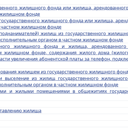
ственного жилищного фонда или жилища, арендованног
 жилищном фонде
 государственного жилищного фонда или жилища, арен
в частном жилищном фонде
 (поднанимателей) жилищ из государственного жилищн
исполнительным органом в частном жилищном фонде
енного жилищного фонда и жилища, арендованного
м жилищном фонде, содержания жилого дома (жилого
 части увеличения абонентской платы за телефон, подк
ьзования жилищем из государственного жилищного фон
 и выселение из жилищ государственного жилищног
полнительным органом в частном жилищном фонде
ами и жилыми помещениями в общежитиях государс
оставлению жилища