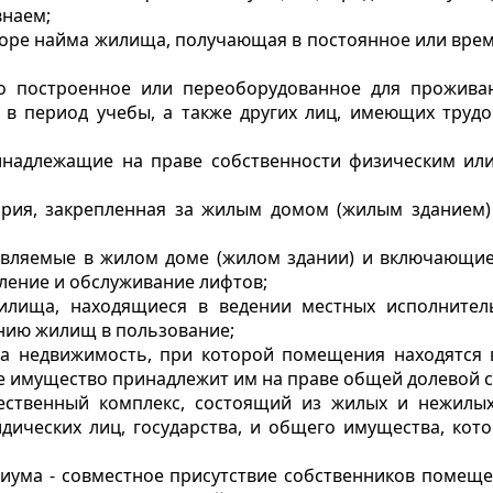
внаем;
говоре найма жилища, получающая в постоянное или вре
о построенное или переоборудованное для прожива
ся в период учебы, а также других лиц, имеющих труд
надлежащие на праве собственности физическим ил
ория, закрепленная за жилым домом (жилым зданием)
ставляемые в жилом доме (жилом здании) и включающи
ление и обслуживание лифтов;
лища, находящиеся в ведении местных исполнител
нию жилищ в пользование;
на недвижимость, при которой помещения находятся 
ее имущество принадлежит им на праве общей долевой 
ественный комплекс, состоящий из жилых и нежилы
идических лиц, государства, и общего имущества, ко
иума - совместное присутствие собственников помеще