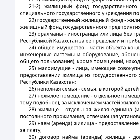
21-2) жилищный фонд государственного
специального государственного учреждения по
22)
государственный жилищный фонд - жили
жилищный фонд государственного предприятия,
23) оралманы - иностранцы или лица без г
Республикой Казахстан за ее пределами и приб
24) общее имущество - части объекта кон
инженерные системы и оборудование, абонент
общего пользования), кроме помещений, наход
25) малоимущие - лица, имеющие совокуп
предоставлении жилища из государственного 
Республики Казахстан;
26) неполная семья - семья, в которой дете
27) нежилое помещение - отдельное помещен
тому подобное), за исключением частей жилог
28) жилище - отдельная жилая единица (
постоянного проживания, отвечающая установ
29) наем (аренда) жилища - предоставлени
за плату;
30) договор найма (аренды) жилища - до