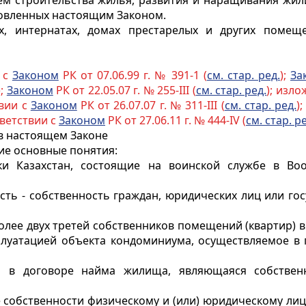
ем строительства жилья, развития и наращивания жи
новленных настоящим Законом.
х, интернатах, домах престарелых и других помещ
 с
Законом
РК от 07.06.99 г. № 391-1 (
см. стар. ред.
);
За
);
Законом
РК от 22.05.07 г. № 255-III (
см. стар. ред.
); изл
твии с
Законом
РК от 26.07.07 г. № 311-III (
см. стар. ред.
)
тветствии с
Законом
РК от 27.06.11 г. № 444-IV (
см. стар. р
 в настоящем Законе
ие основные понятия:
ки Казахстан, состоящие на воинской службе в Воо
ость - собственность граждан, юридических лиц или го
олее двух третей собственников помещений (квартир) 
плуатацией объекта кондоминиума, осуществляемое в
она в договоре найма жилища, являющаяся собств
 собственности физическому и (или) юридическому ли