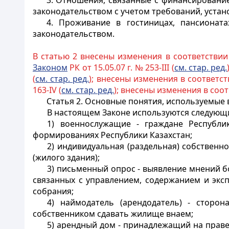
3. Отношения, связанные с финансировани
законодательством с учетом требований, уста
4. Проживание в гостиницах, пансионата
законодательством.
В статью 2 внесены изменения в соответствии
Законом
РК от 15.05.07 г. № 253-III (
см. стар. ред.
(
см. стар. ред.
); внесены изменения в соответс
163-IV (
см. стар. ред.
); внесены изменения в соо
Статья 2. Основные понятия, используемые
В настоящем Законе используются следующ
1) военнослужащие - граждане Республи
формированиях Республики Казахстан;
2) индивидуальная (раздельная) собственн
(жилого здания);
3) письменный опрос - выявление мнений б
связанных с управлением, содержанием и экс
собрания;
4) наймодатель (арендодатель) - стор
собственником сдавать жилище внаем;
5) арендный дом - принадлежащий на праве