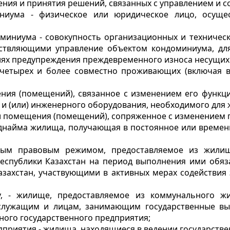
ения и принятия решений, связанных с управлением и 
иниума - физическое или юридическое лицо, осущ
миниума - совокупность организационных и техничес
ествляющими управление объектом кондоминиума, д
лях предупреждения преждевременного износа несущих 
 четырех и более совместно проживающих (включая 
ния (помещений), связанное с изменением его функц
 и (или) инженерного оборудования, необходимого для 
и помещения (помещений), сопряженное с изменением 
поднайма жилища, получающая в постоянное или време
ым правовым режимом, предоставляемое из жилищн
еспублики Казахстан на период выполнения ими обяза
захстан, участвующими в активных мерах содействия 
, - жилище, предоставляемое из коммунального ж
служащим и лицам, занимающим государственные в
ного государственного предприятия;
дприятия - жилища, находящиеся в ведении государстве