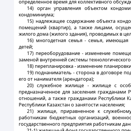
определенное время для коллективного обсужд
14) орган управления объектом кондом
кондоминиума;
15) надлежащее содержание объекта кондо
помещений (квартир), а также лицами, осущ
жилого дома (жилого здания), проводимых в це
16) многодетная семья - семья, имеющая
детей;
17) переоборудование - изменение помеще
заменой внутренней системы технологического
18) перепланировка - изменение планировк
19) поднаниматель - сторона в договоре 
его от нанимателя (арендатора);
20)
служебное жилище - жилище с особ
предназначенное для заселения гражданами Р
отношений, а также гражданами Республики Ка
Республики Казахстан о занятости населения;
21)
жилище, приравненное к служебному
работникам бюджетных организаций, военно
государственного предприятия работникам дан
21-1) жилищный фонд государственного пре