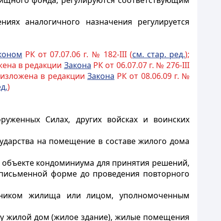
лищного фонда, регулируются соответствующим
ениях аналогичного назначения регулируется
коном
РК от 07.07.06 г. № 182-III (
см. стар. ред.
);
ожена в редакции
Закона
РК от 06.07.07 г. № 276-III
; изложена в редакции
Закона
РК от 08.06.09 г. №
ед.
)
руженных Силах, других войсках и воинских
сударства на помещение в составе жилого дома
в объекте кондоминиума для принятия решений,
 письменной форме до проведения повторного
енником жилища или лицом, уполномоченным
цу жилой дом (жилое здание), жилые помещения