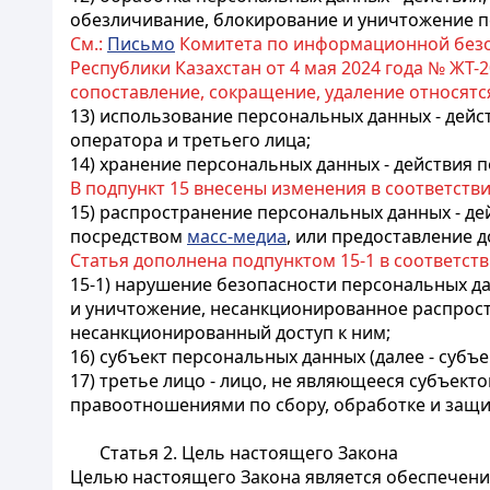
обезличивание, блокирование и уничтожение 
См.:
Письмо
Комитета по информационной безо
Республики Казахстан от 4 мая 2024 года № ЖТ-
сопоставление, сокращение, удаление относят
13) использование персональных данных - дей
оператора и третьего лица;
14) хранение персональных данных - действия 
В подпункт 15 внесены изменения в соответств
15) распространение персональных данных - де
посредством
масс-медиа
,
или предоставление д
Статья дополнена подпунктом 15-1 в соответст
15-1) нарушение безопасности персональных д
и уничтожение, несанкционированное распрос
несанкционированный доступ к ним;
16) субъект персональных данных (далее - субъ
17) третье лицо - лицо, не являющееся субъект
правоотношениями по сбору, обработке и защи
Статья 2. Цель настоящего Закона
Целью настоящего Закона является обеспечение