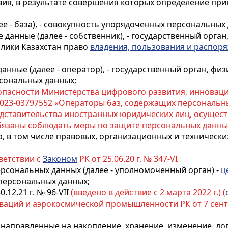
твия, в результате совершения которых определение пр
е - база), - совокупность упорядоченных персональных
данные (далее - собственник), - государственный орган
блики Казахстан право
владения, пользования и распор
нные (далее - оператор), - государственный орган, физ
сональных данных;
пасности Министерства цифрового развития, инновац
-2023-03797552 «Операторы баз, содержащих персональн
дставительства иностранных юридических лиц, осущес
обязаны соблюдать меры по защите персональных данны
р, в том числе правовых, организационных и технически
тветствии с
Законом
РК от 25.06.20 г. № 347-VI
рсональных данных (далее - уполномоченный орган) -
ц
персональных данных;
0.12.21 г. № 96-VII
(введено в действие с 2 марта 2022 г.) (
ций и аэрокосмической промышленности РК от 7 сентяб
, направленные на накопление, хранение, изменение, д