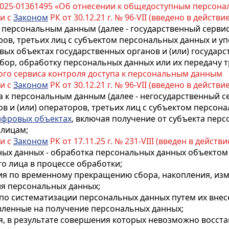
Т-2025-01361495 «Об отнесении к общедоступным персон
ии с
Законом
РК от 30.12.21 г. № 96-VII (введено в действие
 к персональным данным (далее - государственный серв
ров, третьих лиц с субъектом персональных данных и 
х объектах государственных органов и (или) государс
сбор, обработку персональных данных или их передачу 
го сервиса контроля доступа к персональным данным
ии с
Законом
РК от 30.12.21 г. № 96-VII (введено в действие
а к персональным данным (далее - негосударственный с
 и (или) операторов, третьих лиц с субъектом персон
ифровых объектах
, включая получение от субъекта перс
 лицам;
ии с
Законом
РК от 17.11.25 г. № 231-VIII (введен в действи
ных данных - обработка персональных данных объекто
го лица в процессе обработки;
вия по временному прекращению сбора, накопления, изм
я персональных данных;
 по систематизации персональных данных путем их вне
авленные на получение персональных данных;
ия, в результате совершения которых невозможно восст