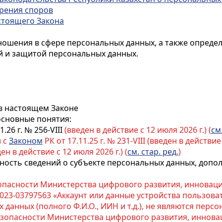
трения споров
астоящего Закона
ошения в сфере персональных данных, а также определ
й и защитой персональных данных.
 в настоящем Законе
основные понятия:
1.26 г. № 256-VIII
(введен в действие с 12 июля 2026 г.) (
см
и с
Законом
РК от 17.11.25 г. № 231-VIII (введен в действие 
ден в действие с 12 июля 2026 г.) (
см. стар. ред.
)
пность сведений о субъекте персональных данных, доп
пасности Министерства цифрового развития, инновац
2023-03797563 «Аккаунт или данные устройства пользов
 данных (полного Ф.И.О., ИИН и т.д.), не являются пер
зопасности Министерства цифрового развития, иннов