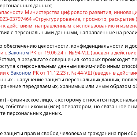
персональных данных;
пасности Министерства цифрового развития, инновац
2023-03797464 «Структурирование, просмотр, раскрытие (
ся к действиям, направленным к использованию и изме
ствия с персональными данными, направленные на реал
по обеспечению целостности, конфиденциальности и до
ии с
Законом
РК от 19.06.24 г. № 94-VIII (введен в действие 
йствия, в результате совершения которых происходит п
оступа к персональным данным каким-либо иным спосо
вии с
Законом
РК от 11.12.23 г. № 44-VIII (введен в действи
анных - нарушение защиты персональных данных, повл
транение передаваемых, хранимых или иным образом 
ект) - физическое лицо, к которому относятся персональ
ом, собственником и (или) оператором, но связанное с 
те персональных данных.
 защиты прав и свобод человека и гражданина при сбо