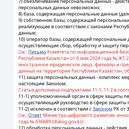
7) обезличивание персональных данных - дейс
персональных данных невозможно;
8) база, содержащая персональные данные (дале
9) собственник базы, содержащей персональные 
реализующие в соответствии с законами Респу
данные;
10) оператор базы, содержащей персональные да
осуществляющие сбор, обработку и защиту пер
См.:
Письмо
Комитета по информационной безо
Республики Казахстан от 6 мая 2024 года № ЖТ
иностранное юридическое лицо, филиалы и пре
данных на территории Республики Казахстан, 
11) защита персональных данных - комплекс ме
настоящим Законом;
Статья дополнена подпунктами 11-1, 11-2 в соо
11-1) уполномоченный орган в сфере защиты пе
осуществляющий руководство в сфере защиты 
11-2) исключен в соответствии с
Законом
РК от 3
См.:
Ответ
Министра цифрового развития, иннова
года № 636689 (dialog.gov.kz)
12) обработка персональных данных - действия